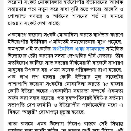
করোনা সংকট মোকাবিলায় ইউরোপীয় ইউনিয়নের আর্থিক
সহায়তার পথে নতুন করে বাধা সৃষ্টি হতে পারে৷ হাঙ্গেরি ও
পোল্যান্ড গণতন্ত্র ও আইনের শাসনের শর্ত না মানতে
চাওয়ায় সংকট দেখা যাচ্ছে৷
একযোগে করোনা সংকট মোকাবিলা করতে ব্যর্থতার কারণে
ইউরোপীয় ইউনিয়ন এমনিতেই সমালোচনার মুখে পড়েছে৷
কমপক্ষে এই সংকটের
অর্থনৈতিক ধাক্কা সামলাতে
সম্মিলিত
উদ্যোগের চেষ্টা করছেন সদস্য দেশগুলির শীর্ষ নেতারা৷ তীব্র
মতবিরোধ কাটিয়ে সাত বছরের দীর্ঘমেয়াদী বাজেটে সাধারণ
মানুষের উপকার হয়, এমন অনেক পরিকল্পনা রাখা হয়েছে৷
এক লাখ দশ হাজার কোটি ইউরোর মূল বাজেটের
পাশাপাশি করোনা সংকটের মোকাবিলা করতে ৭৫ হাজার
কোটি ইউরো অঙ্কের এককালীন সহায়তা সম্পর্কে ঐকমত্য
অর্জন করা সম্ভব হয়েছে৷ গত বৃহস্পতিবারই ইইউ-র বর্তমান
সভাপতি দেশ জার্মানি ও ইউরোপীয় পার্লামেন্টের মধ্যে এ
বিষয়ে ‘অস্থায়ী’ বোঝাপড়া চূড়ান্ত হয়েছে৷
খাতা কলমে এমন উদ্যোগ নিলেও বাস্তবে সেই সিদ্ধান্ত
কার্যকর করা কতটা কঠিন, তা আবার স্পষ্ট হয়ে উঠছে৷ এই