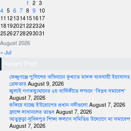
1
2
3
4
5
6
7
8
9
10
11
12
13
14
15
16
17
18
19
20
21
22
23
24
25
26
27
28
29
30
31
August 2026
« Jul
Recent Post
ফেঞ্চুগঞ্জে পুলিশের অভিযানে কুখ্যাত মাদক ব্যবসায়ী ইয়াবাসহ
গ্রেফতার
August 9, 2026
জুলাই গণঅভ্যুত্থানের ২য় বার্ষিকীতে লন্ডনে ‘বিপ্লব সমাবেশ’
August 7, 2026
শুকিয়ে যাচ্ছে ইউরোপের প্রধান নদীগুলো
August 7, 2026
ফ্রান্সে দাবানলের তাণ্ডব
August 7, 2026
আতুকুড়া-সুবিদপুর শিক্ষা কল্যাণ সমিতির উদ্যোগে মা সমাবেশ
August 7, 2026