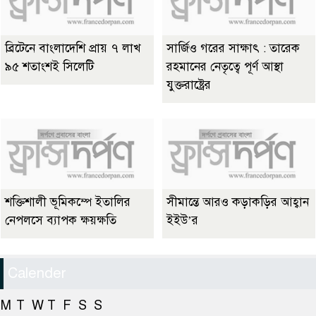
ব্রিটেনে বাংলাদেশি প্রায় ৭ লাখ
সার্জিও গরের সাক্ষাৎ : তারেক
৯৫ শতাংশই সিলেটি
রহমানের নেতৃত্বে পূর্ণ আস্থা
যুক্তরাষ্ট্রের
শক্তিশালী ভূমিকম্পে ইতালির
সীমান্তে আরও কড়াকড়ির আহ্বান
নেপলসে ব্যাপক ক্ষয়ক্ষতি
ইইউ’র
Calender
M
T
W
T
F
S
S