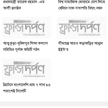
প্রধানমন্ত্রী তারেক রহমান -এম
বিশ্ব সামাজিক ফোরামে যোগ দিতে
আলী হুসাইন
বেনিনে সাফ সভাপতি খিয়াং নয়ন
আতুকুড়া-সুবিদপুর শিক্ষা কল্যাণ
সীমান্তে আরও কড়াকড়ির আহ্বান
সমিতির পূর্ণাঙ্গ কমিটি গঠন
ইইউ’র
ব্রিটেনে বাংলাদেশি প্রায় ৭ লাখ ৯৫
শতাংশই সিলেটি