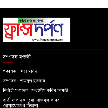
সম্পাদক মন্ডলী
প্রকাশক : মিয়া মাসুদ
সম্পাদক : শামসুল ইসলাম
নির্বাহী সম্পাদক: ফেরদৌস করিম আখঞ্জী
বার্তা সম্পাদক : মো. নাজমুল কবির
যোগাযোগের ঠিকানা