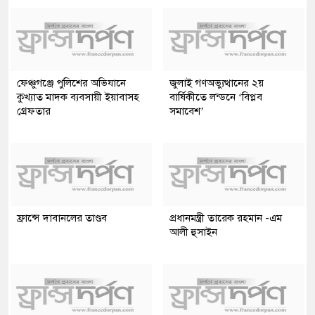
ফেঞ্চুগঞ্জে পুলিশের অভিযানে
জুলাই গণঅভ্যুত্থানের ২য়
কুখ্যাত মাদক ব্যবসায়ী ইয়াবাসহ
বার্ষিকীতে লন্ডনে ‘বিপ্লব
গ্রেফতার
সমাবেশ’
ফ্রান্সে দাবানলের তাণ্ডব
প্রধানমন্ত্রী তারেক রহমান -এম
আলী হুসাইন