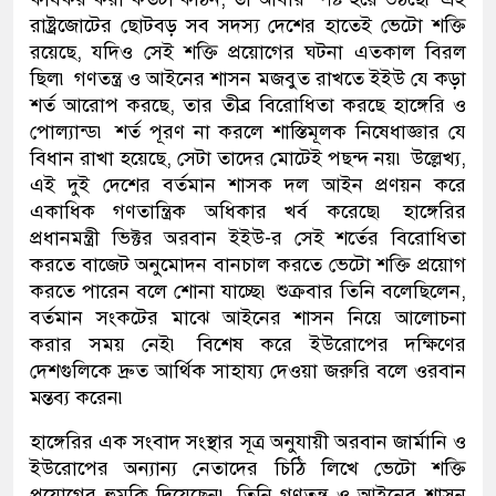
রাষ্ট্রজোটের ছোটবড় সব সদস্য দেশের হাতেই ভেটো শক্তি
রয়েছে, যদিও সেই শক্তি প্রয়োগের ঘটনা এতকাল বিরল
ছিল৷ গণতন্ত্র ও আইনের শাসন মজবুত রাখতে ইইউ যে কড়া
শর্ত আরোপ করছে, তার তীব্র বিরোধিতা করছে হাঙ্গেরি ও
পোল্যান্ড৷ শর্ত পূরণ না করলে শাস্তিমূলক নিষেধাজ্ঞার যে
বিধান রাখা হয়েছে, সেটা তাদের মোটেই পছন্দ নয়৷ উল্লেখ্য,
এই দুই দেশের বর্তমান শাসক দল আইন প্রণয়ন করে
একাধিক গণতান্ত্রিক অধিকার খর্ব করেছে৷ হাঙ্গেরির
প্রধানমন্ত্রী ভিক্টর অরবান ইইউ-র সেই শর্তের বিরোধিতা
করতে বাজেট অনুমোদন বানচাল করতে ভেটো শক্তি প্রয়োগ
করতে পারেন বলে শোনা যাচ্ছে৷ শুক্রবার তিনি বলেছিলেন,
বর্তমান সংকটের মাঝে আইনের শাসন নিয়ে আলোচনা
করার সময় নেই৷ বিশেষ করে ইউরোপের দক্ষিণের
দেশগুলিকে দ্রুত আর্থিক সাহায্য দেওয়া জরুরি বলে ওরবান
মন্তব্য করেন৷
হাঙ্গেরির এক সংবাদ সংস্থার সূত্র অনুযায়ী অরবান জার্মানি ও
ইউরোপের অন্যান্য নেতাদের চিঠি লিখে ভেটো শক্তি
প্রয়োগের হুমকি দিয়েছেন৷ তিনি গণতন্ত্র ও আইনের শাসন