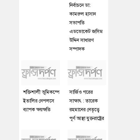
নির্বাচনে ডা:
কামরুল হাসান
সভাপতি
এডভোকেট জসিম
উদ্দিন সাধারণ
সম্পাদক
শক্তিশালী ভূমিকম্পে
সার্জিও গরের
ইতালির নেপলসে
সাক্ষাৎ : তারেক
ব্যাপক ক্ষয়ক্ষতি
রহমানের নেতৃত্বে
পূর্ণ আস্থা যুক্তরাষ্ট্রের