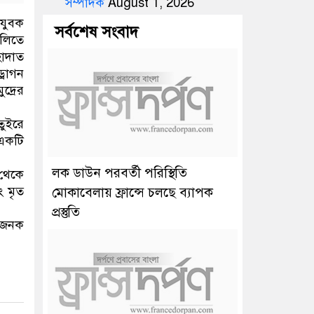
সম্পাদক
August 1, 2026
 যুবক
সর্বশেষ সংবাদ
ালিতে
হাদাত
্রাগন
দ্রের
তুইরে
 একটি
লক ডাউন পরবর্তী পরিস্থিতি
 থেকে
ং মৃত
মোকাবেলায় ফ্রান্সে চলছে ব্যাপক
প্রস্তুতি
ঃখজনক