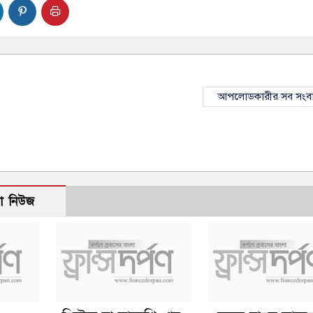
আপলোডকারীর সব সংব
ো নিউজ