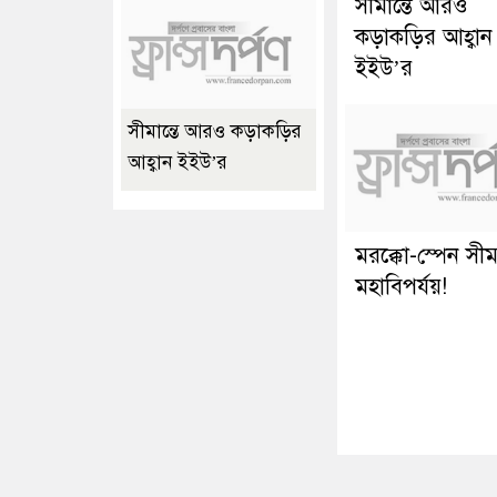
সীমান্তে আরও
কড়াকড়ির আহ্বান
ইইউ’র
সীমান্তে আরও কড়াকড়ির
আহ্বান ইইউ’র
মরক্কো-স্পেন সীমা
মহাবিপর্যয়!