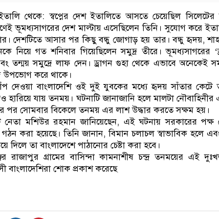
তালি থেকে: স্বপ্নের দেশ ইতালিতে আসতে চেয়েছিল সিলেটের
ণেই ভূমধ্যসাগরের দেশ মাল্টায় এসেছিলেন তিনি। সুযোগ করে ইত
 দেশটিতে আসার পর কিছু বন্ধু জোগাড় হয় তার। বন্ধু হৃদয়, শা
নিয়ে গত শনিবার গিয়েছিলেন সমুদ্র তীরে। ভূমধ্যসাগরের ‘ড
বং তন্ময় সমুদ্রে লাফ দেন। ড্রাগন গুহা থেকে এভাবে অনেকেই সমু
ন্দ উপভোগ করে থাকে।
াঁপ দেওয়া বাংলাদেশি ওই দুই যুবকের মধ্যে হৃদয় সাঁতার কেটে 
েও হারিয়ে যায় তনময়। ঘটনাটি জানাজানি হলে মালটা নৌবাহিনীর
ির পর সোমবার বিকেলে তনময় এর লাশ উদ্ধার করতে সক্ষম হয়।
 নেতা মশিউর রহমান জানিয়েছেন, এই ঘটনায় সরকারের পক্ষ
 গঠন করা হয়েছে। তিনি জানান, বিমান চলাচল স্বাভাবিক হলে এব
়ে দিলে তা বাংলাদেশে পাঠানোর চেষ্টা করা হবে।
্জের রাজাপুর গ্রামের বাসিন্দা কামনাশীষ চন্দ্র তনময়ের এই দু
রবাসী বাংলাদেশিরা শোক প্রকাশ করেছে