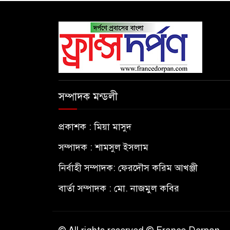
সম্পাদক মন্ডলী
প্রকাশক : মিয়া মাসুদ
সম্পাদক : শামসুল ইসলাম
নির্বাহী সম্পাদক: ফেরদৌস করিম আখঞ্জী
বার্তা সম্পাদক : মো. নাজমুল কবির