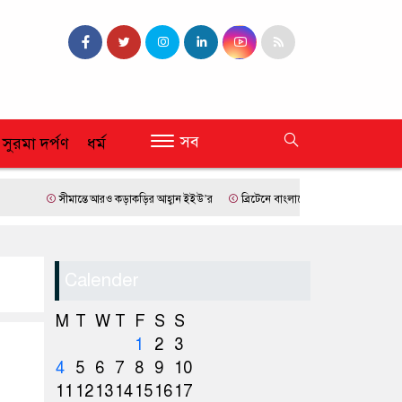
সব
 সুরমা দর্পণ
ধর্ম
সীমান্তে আরও কড়াকড়ির আহ্বান ইইউ’র
ব্রিটেনে বাংলাদেশি প্রায় ৭ লাখ ৯৫ শতাংশই সিলে
Calender
M
T
W
T
F
S
S
1
2
3
4
5
6
7
8
9
10
11
12
13
14
15
16
17