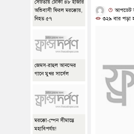
সেউতায় ঢোকা ৪৮ হাজার
আপডেট সম
অভিবাসী ফিরল মরক্কোয়,
৩২৯ বার পড়া 
নিহত ৫৭
জেমস-রাহুল আনন্দের
গানে মুখর সার্সেল
মরক্কো-স্পেন সীমান্তে
মহাবিপর্যয়!