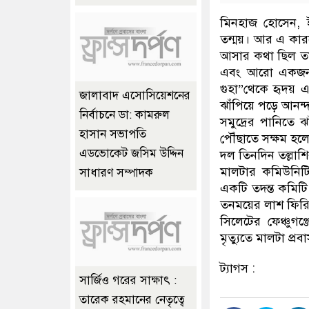
মিনহাজ হোসেন, ই
তন্ময়। আর এ কার
আসার কথা ছিল তার।
এবং আরো একজনকে 
গুহা”থেকে হৃদয় এ
জালাবাদ এসোসিয়েশনের
ঝাঁপিয়ে পড়ে আন
নির্বাচনে ডা: কামরুল
সমুদ্রের পানিতে ঝ
হাসান সভাপতি
পৌঁছাতে সক্ষম হল
এডভোকেট জসিম উদ্দিন
দল তিনদিন তল্লাশ
মালটার কমিউনিটি
সাধারণ সম্পাদক
একটি তদন্ত কমিটি
তনময়ের লাশ ফিরিয
সিলেটের ফেঞ্চুগঞ
মৃত্যুতে মালটা প্
ট্যাগস :
সার্জিও গরের সাক্ষাৎ :
তারেক রহমানের নেতৃত্বে