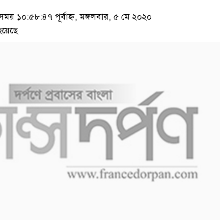
য় ১০:৫৮:৪৭ পূর্বাহ্ন, মঙ্গলবার, ৫ মে ২০২০
হয়েছে