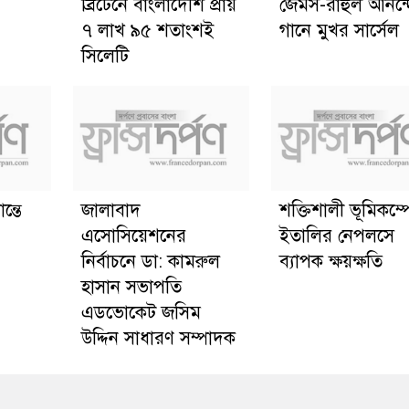
ব্রিটেনে বাংলাদেশি প্রায়
জেমস-রাহুল আনন্
৭ লাখ ৯৫ শতাংশই
গানে মুখর সার্সেল
সিলেটি
ন্তে
জালাবাদ
শক্তিশালী ভূমিকম্প
এসোসিয়েশনের
ইতালির নেপলসে
নির্বাচনে ডা: কামরুল
ব্যাপক ক্ষয়ক্ষতি
হাসান সভাপতি
এডভোকেট জসিম
উদ্দিন সাধারণ সম্পাদক