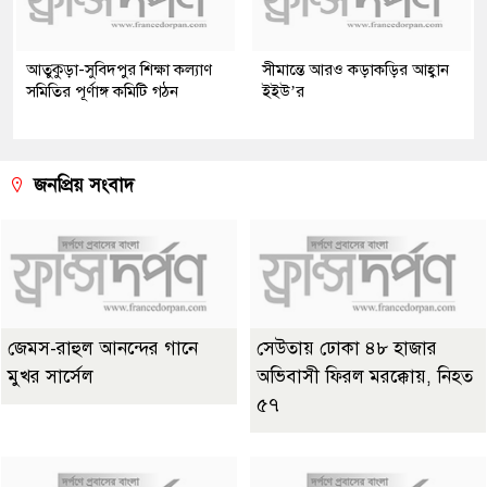
আতুকুড়া-সুবিদপুর শিক্ষা কল্যাণ
সীমান্তে আরও কড়াকড়ির আহ্বান
সমিতির পূর্ণাঙ্গ কমিটি গঠন
ইইউ’র
জনপ্রিয় সংবাদ
জেমস-রাহুল আনন্দের গানে
সেউতায় ঢোকা ৪৮ হাজার
মুখর সার্সেল
অভিবাসী ফিরল মরক্কোয়, নিহত
৫৭