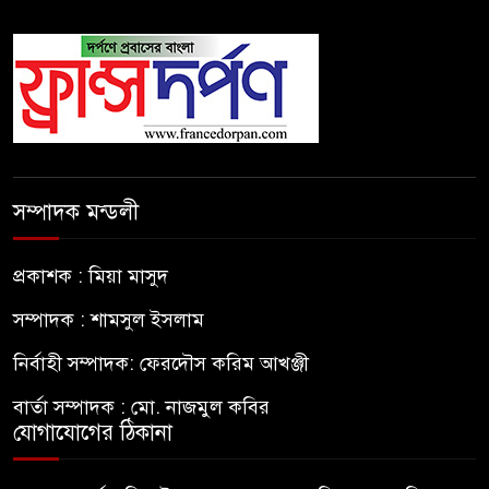
সম্পাদক মন্ডলী
প্রকাশক : মিয়া মাসুদ
সম্পাদক : শামসুল ইসলাম
নির্বাহী সম্পাদক: ফেরদৌস করিম আখঞ্জী
বার্তা সম্পাদক : মো. নাজমুল কবির
যোগাযোগের ঠিকানা