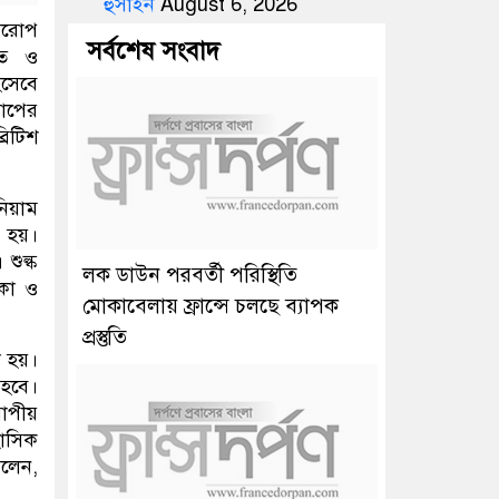
হুসাইন
August 6, 2026
 আরোপ
সর্বশেষ সংবাদ
াত ও
িসেবে
রোপের
রিটিশ
নিয়াম
 হয়।
শুল্ক
লক ডাউন পরবর্তী পরিস্থিতি
িকো ও
মোকাবেলায় ফ্রান্সে চলছে ব্যাপক
প্রস্তুতি
য়া হয়।
 হবে।
রোপীয়
হাসিক
বলেন,