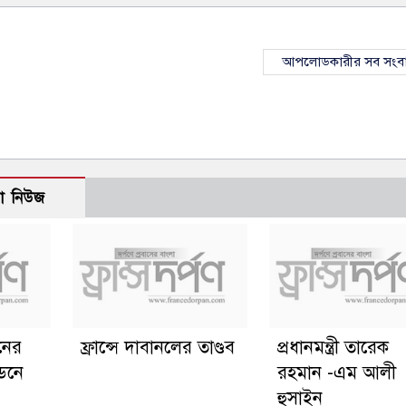
আপলোডকারীর সব সংব
ো নিউজ
ানের
ফ্রান্সে দাবানলের তাণ্ডব
প্রধানমন্ত্রী তারেক
্ডনে
রহমান -এম আলী
হুসাইন