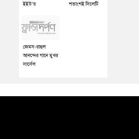
ইইউ’র
শতাংশই সিলেটি
জেমস-রাহুল
আনন্দের গানে মুখর
সার্সেল