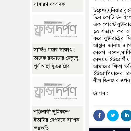
সাধারণ সম্পাদক
উল্লেখ্য,দুনিয়ার বৃ
তিন কোটি টন ইস্
এক পোস্টে যুক্তর
১০ শতাংশ কর আর
করে যুক্তরাষ্ট্রের
আহ্বান জানায় জাপ
সার্জিও গরের সাক্ষাৎ :
সেকো বলেন,মার্ক
তারেক রহমানের নেতৃত্বে
সেসময় ইউরোপীয় কমি
আমাদের শিল্প ক্ষ
পূর্ণ আস্থা যুক্তরাষ্ট্রের
ইউরোপিয়ানের চাক
নীল জিনসের ওপর 
ট্যাগস :
শক্তিশালী ভূমিকম্পে
ইতালির নেপলসে ব্যাপক
ক্ষয়ক্ষতি