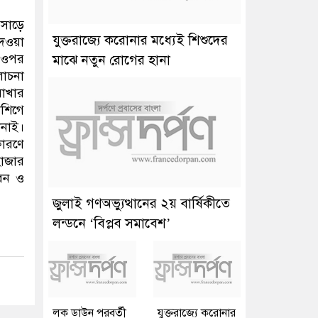
য় সাড়ে
যুক্তরাজ্যে করোনার মধ্যেই শিশুদের
দেওয়া
র ওপর
মাঝে নতুন রোগের হানা
োচনা
রাখার
োশিগে
ানাই।
কারণে
হাজার
রবন ও
জুলাই গণঅভ্যুত্থানের ২য় বার্ষিকীতে
লন্ডনে ‘বিপ্লব সমাবেশ’
লক ডাউন পরবর্তী
যুক্তরাজ্যে করোনার