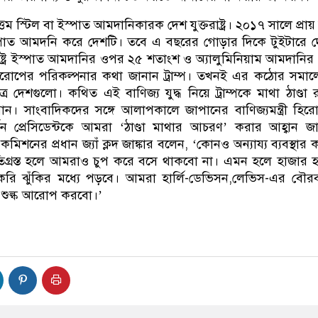
হত্তম স্টিল বা ইস্পাত আমদানিকারক দেশ যুক্তরাষ্ট্র। ২০১৭ সালে প্রা
পাত আমদনি করে দেশটি। তবে এ বছরের গোড়ার দিকে টুইটারে 
াষ্ট্রে ইস্পাত আমদানির ওপর ২৫ শতাংশ ও অ্যালুমিনিয়াম আমদানি
োপের পরিকল্পনার কথা জানান ট্রাম্প। তখনই এর কঠোর সমাল
 মিত্র দেশগুলো। কথিত এই বাণিজ্য যুদ্ধ নিয়ে ট্রাম্পকে মাথা ঠাণ্ডা 
ান। সাংবাদিকদের সঙ্গে আলাপকালে জাপানের বাণিজ্যমন্ত্রী হির
িন প্রেসিডেন্টকে আমরা ‘ঠাণ্ডা মাথার আচরণ’ করার আহ্বান জ
শনের প্রধান জ্যাঁ ক্লদ জাঙ্কার বলেন, ‘কোনও অন্যায্য ব্যবস্থার 
তিগ্রস্ত হলে আমরাও চুপ করে বসে থাকবো না। এমন হলে হাজার 
রি ঝুঁকির মধ্যে পড়বে। আমরা হার্লি-ডেভিসন,লেভিস-এর বৌ
শুল্ক আরোপ করবো।’