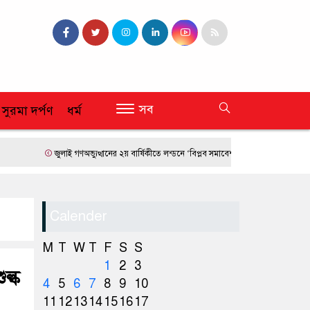
সব
 সুরমা দর্পণ
ধর্ম
জুলাই গণঅভ্যুত্থানের ২য় বার্ষিকীতে লন্ডনে ‘বিপ্লব সমাবেশ’
ফ্রান্সে দাবানলের তাণ্ডব
Calender
M
T
W
T
F
S
S
1
2
3
ল্ক
4
5
6
7
8
9
10
11
12
13
14
15
16
17