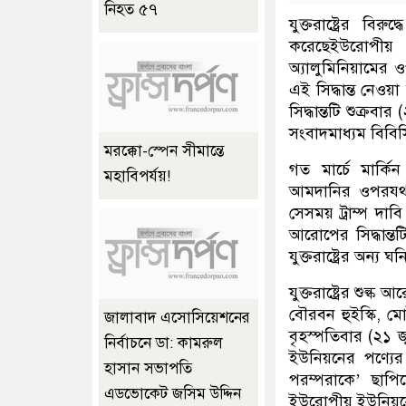
নিহত ৫৭
যুক্তরাষ্ট্রের বি
করেছেইউরোপীয় 
অ্যালুমিনিয়ামের ওপ
এই সিদ্ধান্ত নেও
সিদ্ধান্তটি শুক্র
সংবাদমাধ্যম বিবি
মরক্কো-স্পেন সীমান্তে
গত মার্চে মার্কিন
মহাবিপর্যয়!
আমদানির ওপরযথা
সেসময় ট্রাম্প দাবি
আরোপের সিদ্ধান্
যুক্তরাষ্ট্রের অন্য
যুক্তরাষ্ট্রের শুল্
বৌরবন হুইস্কি, 
জালাবাদ এসোসিয়েশনের
বৃহস্পতিবার (২১ জ
নির্বাচনে ডা: কামরুল
ইউনিয়নের পণ্যের ও
হাসান সভাপতি
পরম্পরাকে’ ছাপি
এডভোকেট জসিম উদ্দিন
ইউরোপীয় ইউনিয়নের