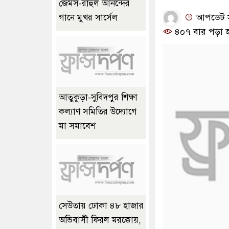
জেমস-রাহুল আনন্দের
আপডেট সময়
গানে মুখর সার্সেল
৪০৭ বার পড়া 
আতুকুড়া-সুবিদপুর শিক্ষা
কল্যাণ সমিতির উদ্যোগে
মা সমাবেশ
সেউতায় ঢোকা ৪৮ হাজার
অভিবাসী ফিরল মরক্কোয়,