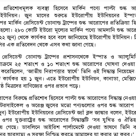
রুদ্ধে প্রতিশোধমূলক ব্যবস্থা হিসেবে মার্কিন পণ্যে পাল্টা শুল্ক
ইউনিয়ন। জুন মাসের শুরুতে ইউরোপীয় ইউনিয়নের ইস্প
র মার্কিন প্রেসিডেন্ট ডোনাল্ড ট্রাম্পের শুল্ক আরোপের প্রতিক্রিয়া হ
য়া হলো। ২৮০ কোটি ইউরো মূল্যের মার্কিন পণ্যে আমদানি শুল্ক আ
বার (২২ জুন) থেকে কার্যকর হবে বলে জানিয়েছে ইউরোপীয় ইউনিয়ন। ব্
সির এক প্রতিবেদন থেকে এসব কথা জানা গেছে।
 প্রেসিডেন্ট ডোনাল্ড ট্রাম্পের প্রশাসনথেকে ইস্পাত ও অ্যালুমি
ক্রমে ২৫ শতাংশ ও ১০ শতাংশ শুল্ক আরোপের ঘোষণা দেওয়া
 করেছিলেন, ‘জাতীয় নিরাপত্তার স্বার্থে’ তিনি ওই সিদ্ধান্ত নিয়েছেন। 
তটি কার্যকর হয় ১ জুন। এতে ইউরোপীয় ইউনিয়ন, কানাডা, মেক্স
 ঘনিষ্ঠ মিত্রদের বাণিজ্যের ওপর প্রভাব পড়ে।
ক আরোপের বিরুদ্ধে প্রতিশোধ হিসেবে পাল্টা শুল্ক আরোপের সিদ্ধান্ত নেও
মোটরসাইকেল ও অরেঞ্জ জুসের মতো পণ্যগুলোর ওপর শুল্ক আরোপ
ুন) ইউরোপীয় ইউনিয়নের প্রেসিডেন্ট জ্যাঁ ক্লদ জাঙ্কার বলেন, ইউ
পর যুক্তরাষ্ট্রের শুল্ক আরোপের সিদ্ধান্তটি ‘সব যুখ্তি ও ঐতি
য়ে গেছে। ডাবলিনে আইরিশ পার্লামেন্টে দেওয়া ভাষণে তিনি 
 ভারসাম্য ও সুরক্ষা নিশ্চিত করতে আমাদের যা করার তা করব।’