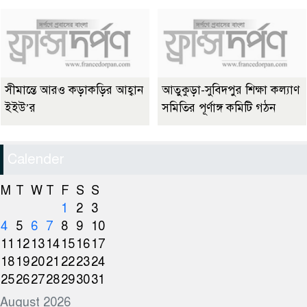
সীমান্তে আরও কড়াকড়ির আহ্বান
আতুকুড়া-সুবিদপুর শিক্ষা কল্যাণ
ইইউ’র
সমিতির পূর্ণাঙ্গ কমিটি গঠন
Calender
M
T
W
T
F
S
S
1
2
3
4
5
6
7
8
9
10
11
12
13
14
15
16
17
18
19
20
21
22
23
24
25
26
27
28
29
30
31
August 2026