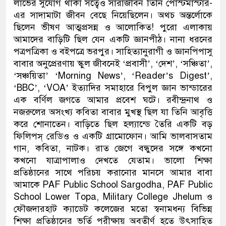
লাভের সুযোগ থাকা সত্বেও সারাজীবন তিনি পোস্টমাস্টার-
এর সাদামাটা জীবন বেছে নিয়েছিলেন। অথচ অন্তর্লোকে
ছিলেন ভীষণ আত্মপ্রসন্ন ও আলোকিত! পুরো এলাকায়
আমাদের বাড়িটি ছিল যেন একটি জ্ঞানপীঠ। নানা ধরনের
পত্রপত্রিকা ও বইপত্রে ভরপুর। সাহিত্যানুরাগী ও জ্ঞানপিপাসু
বাবার অনুপ্রেরণায় স্কুল জীবনেই ‘প্রবাসী’, ‘দেশ’, ‘সঞ্চিতা’,
‘সঞ্চয়িতা’ ‘Morning News’, ‘Reader’s Digest’,
‘BBC’, ‘VOA’ ইত্যাদির সমাহারে বিপুল জ্ঞান ভান্ডারের
এক বর্ণিল জগতে আমার প্রবেশ ঘটে। রবীন্দ্রনাথ ও
নজরুলের অসংখ্য কবিতা বাবার মুখস্থ ছিল যা তিনি আবৃত্তি
করে শোনাতেন। বাড়িতে ছিল হল্যান্ডে তৈরি একটি বড়
ফিলিপস্ রেডিও ও একটি গ্রামোফোন। আমি ভালবাসতাম
গান, কবিতা, নাটক। রাত জেগে বন্ধুদের সঙ্গে কখনো
কখনো যাত্রাপালাও দেখতে যেতাম। ভালো শিক্ষা
প্রতিষ্ঠানের সাথে পরিচয় করানোর মানসে আমার বাবা
আমাকে PAF Public School Sargodha, PAF Public
School Lower Topa, Military College Jhelum ও
ফৌজদারহাট ক্যাডেট কলেজের মতো স্বনামধন্য বিভিন্ন
শিক্ষা প্রতিষ্ঠানের ভর্তি পরীক্ষায় অবতীর্ণ হতে উৎসাহিত