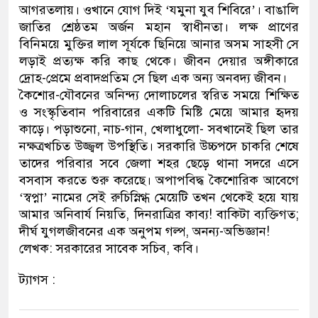
আগরতলায়। ওখানে যোগ দিই ‘যমুনা যুব শিবিরে’। বাঙালি
জাতির শ্রেষ্ঠতম অর্জন মহান স্বাধীনতা। লক্ষ প্রাণের
বিনিময়ে মুক্তির লাল সূর্যকে ছিনিয়ে আনার অসম সাহসী সে
লড়াই প্রত্যক্ষ করি কাছ থেকে। জীবন দেয়ার অঙ্গীকারে
দ্রোহ-প্রেমে প্রবাদপ্রতিম সে ছিল এক অন্য অনবদ্য জীবন।
কৈশোর-যৌবনের অনিন্দ্য দোলাচলের স্বরিত সময়ে শিক্ষিত
ও সংস্কৃতিবান পরিবারের একটি মিষ্টি মেয়ে আমার হৃদয়
কাড়ে। পড়াশুনো, নাচ-গান, খেলাধুলো- সবখানেই ছিল তার
নক্ষত্রখচিত উজ্জ্বল উপস্থিতি। সরকারি উচ্চপদে চাকরি শেষে
তাদের পরিবার সবে জেলা শহর ছেড়ে থানা সদরে এসে
বসবাস করতে শুরু করেছে। অপাপবিদ্ধ কৈশোরিক আবেগে
‘স্বপ্না’ নামের সেই রুচিস্নিগ্ধ মেয়েটি তখন থেকেই হয়ে যায়
আমার অনিবার্য নিয়তি, দিনরাত্রির কাব্য! বাকিটা ব্যক্তিগত;
দীর্ঘ যুগলজীবনের এক অনুপম গল্প, অনন্য-অভিজ্ঞান!
লেখক: সরকারের সাবেক সচিব, কবি।
ট্যাগস :