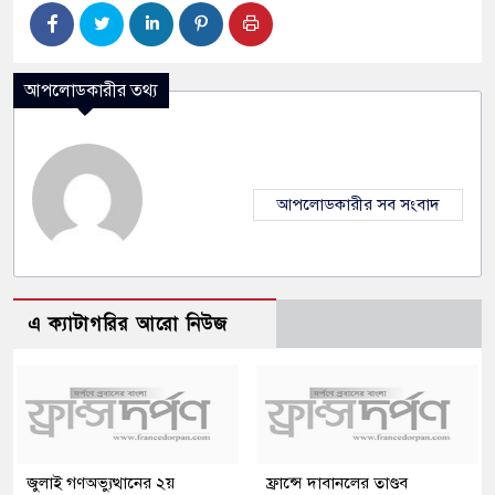
আপলোডকারীর তথ্য
আপলোডকারীর সব সংবাদ
এ ক্যাটাগরির আরো নিউজ
জুলাই গণঅভ্যুত্থানের ২য়
ফ্রান্সে দাবানলের তাণ্ডব