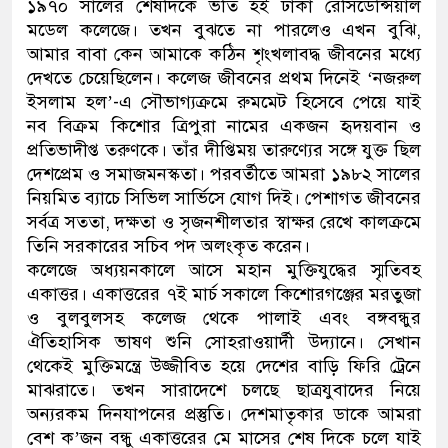
১৯৭০ সালের শেষদিকে ভর্তি হই ঢাকা রেসিডেন্সিয়াল
মডেল কলেজে। তখন বুঝতে না পারলেও এখন বুঝি,
আমার বাবা কেন আমাকে কঠিন শৃংখলাবদ্ধ জীবনের মধ্যে
দেখতে চেয়েছিলেন। কলেজ জীবনের প্রথম দিনেই ‘নজরুল
ইসলাম হল’-এ সৌভাগ্যক্রমে রুমমেট হিসেবে পেয়ে যাই
নব বিক্রম কিশোর ত্রিপুরা নামের একজন হৃদয়বান ও
প্রতিভাদীপ্ত তরুণকে। তাঁর দীপ্তিময় তারুণ্যের সঙ্গে যুক্ত ছিল
দেশপ্রেম ও সমাজমনস্কতা। পরবর্তীতে আমরা ১৯৮২ সালের
নিয়মিত ব্যাচে সিভিল সার্ভিসে যোগ দিই। পেশাগত জীবনের
সর্বত্র সততা, দক্ষতা ও সৃজনশীলতার স্বাক্ষর রেখে কালক্রমে
তিনি সরকারের সচিব পদ অলংকৃত করেন।
কলেজে অধ্যয়নকালে আসে মহান মুক্তিযুদ্ধের স্মৃতিবহ
একাত্তর। একাত্তরের ৭ই মার্চ সকালে কিশোরগঞ্জের মরতুজা
ও বুলবুলসহ কলেজ থেকে পালাই এবং বঙ্গবন্ধুর
ঐতিহাসিক ভাষণ শুনি সোহরাওয়ার্দী উদ্যানে। সেখান
থেকেই মুক্তিমন্ত্রে উজ্জীবিত হয়ে দেশের বাড়ি ফিরি ট্রেনে
মাঝরাতে। তখন সারাদেশে চলছে ছাত্রযুবাদের নিয়ে
অন্যরকম দিনযাপনের প্রস্তুতি। দেশমাতৃকার ডাকে আমরা
বেশ ক’জন বন্ধু একাত্তরের মে মাসের শেষ দিকে চলে যাই