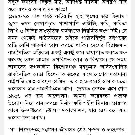
সবুজ ফসলের বিস্তৃত মাঠ, আদিগন্ত নীলিমা অপরূপ ছবি
হয়ে এখনও আমার মন কাড়ে!
১৯৬৫-৭০ সাল পর্যন্ত কটিয়াদি হাই স্কুলের ছাত্র ছিলাম।
স্কুলে তখন লেখাপড়ার পাশাপাশি স্কাউটিং করি, কবিতা
লিখি ও বিভিন্ন সাংস্কৃতিক কর্মকান্ডে নিয়মিত অংশ নিই। সে
সময় থেকেই পাঠ্যবইয়ের চাইতে পাঠ্যবহির্ভূত বইপত্রের
প্রতি বেশি আকর্ষণ বোধ করতে থাকি। দেশের বিরাজমান
রাজনৈতিক অস্থিরতা একটু একটু করে ছায়াপাত করতে শুরু
করেছে তখন আমার অপরিণত বোধ ও বিশ্বাসে। সে সময়
আমাদের তৎকালীন কিশোরগঞ্জ মহকুমার অবিসংবাদিত
রাজনৈতিক নেতা ছিলেন আজকের বাংলাদেশের মহামান্য
রাষ্ট্রপতি মোঃ আবদুল হামিদ। তাঁর হাত ধরেই আমার মতো
অনেকের ছাত্র-রাজনীতিতে আসা। দেখতে দেখতে এসে গেল
১৯৬৬ এর ছাত্র আন্দোলন। আমরা কয়েকজন প্রত্যক্ষ
উদ্যোগ নিয়ে থানা সদরে নির্মাণ করি শহীদ মিনার। তারপর
আসে ঊনসত্তরের উত্তাল গণআন্দোলন, যার রেশ রয়ে যায়
অনেক দিন অবধি।
‘মা’ নিঃসন্দেহে সন্তানের জীবনের শ্রেষ্ঠ সম্পদ ও অহংকার।