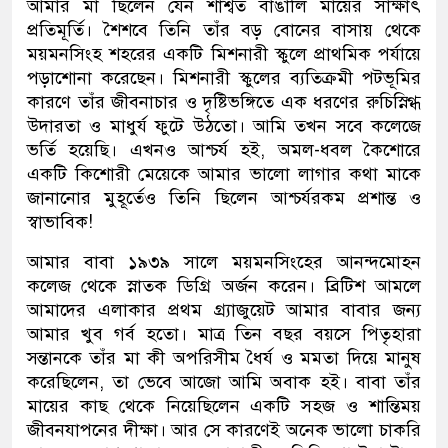
আমার মা ছিলেন যেন শাশ্বত বাঙালি মায়ের সাক্ষাৎ
প্রতিমূর্তি। শৈশবে তিনি তাঁর বড় বোনের বাসায় থেকে
ময়মনসিংহ শহরের একটি মিশনারী স্কুলে প্রাথমিক পর্যায়ে
পড়াশোনা করেছেন। মিশনারী স্কুলের ব্যতিক্রমী পটভূমির
কারণে তাঁর জীবনাচার ও দৃষ্টিভঙ্গিতে এক ধরণের রুচিস্নিগ্ধ
উদারতা ও মাধুর্য ফুটে উঠতো। আমি তখন সবে কলেজে
ভর্তি হয়েছি। এখনও আশ্চর্য হই, অমল-ধবল কৈশোরে
একটি কিশোরী মেয়েকে আমার ভালো লাগার কথা মাকে
জানানোর মুহূর্তেও তিনি ছিলেন আশ্চর্যরকম প্রশান্ত ও
স্বাভাবিক!
আমার বাবা ১৯৩৯ সালে ময়মনসিংহের আনন্দমোহন
কলেজ থেকে স্নাতক ডিগ্রি অর্জন করেন। ব্রিটিশ আমলে
আমাদের এলাকার প্রথম গ্র্যাজুয়েট আমার বাবার জন্য
আমার খুব গর্ব হতো। মাত্র তিন বছর বয়সে পিতৃহারা
সন্তানকে তাঁর মা কী অপরিসীম ধৈর্য ও মমতা দিয়ে মানুষ
করেছিলেন, তা ভেবে আজো আমি অবাক হই। বাবা তাঁর
মায়ের কাছ থেকে নিয়েছিলেন একটি সহজ ও শান্তিময়
জীবনযাপনের দীক্ষা। আর সে কারণেই অনেক ভালো চাকরি