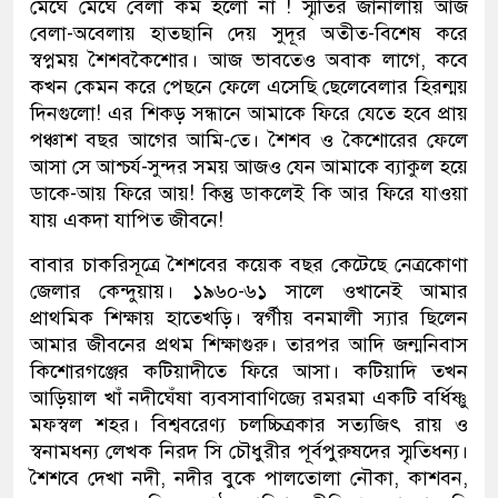
মেঘে মেঘে বেলা কম হলো না ! স্মৃতির জানালায় আজ
বেলা-অবেলায় হাতছানি দেয় সুদূর অতীত-বিশেষ করে
স্বপ্নময় শৈশবকৈশোর। আজ ভাবতেও অবাক লাগে, কবে
কখন কেমন করে পেছনে ফেলে এসেছি ছেলেবেলার হিরন্ময়
দিনগুলো! এর শিকড় সন্ধানে আমাকে ফিরে যেতে হবে প্রায়
পঞ্চাশ বছর আগের আমি-তে। শৈশব ও কৈশোরের ফেলে
আসা সে আশ্চর্য-সুন্দর সময় আজও যেন আমাকে ব্যাকুল হয়ে
ডাকে-আয় ফিরে আয়! কিন্তু ডাকলেই কি আর ফিরে যাওয়া
যায় একদা যাপিত জীবনে!
বাবার চাকরিসূত্রে শৈশবের কয়েক বছর কেটেছে নেত্রকোণা
জেলার কেন্দুয়ায়। ১৯৬০-৬১ সালে ওখানেই আমার
প্রাথমিক শিক্ষায় হাতেখড়ি। স্বর্গীয় বনমালী স্যার ছিলেন
আমার জীবনের প্রথম শিক্ষাগুরু। তারপর আদি জন্মনিবাস
কিশোরগঞ্জের কটিয়াদীতে ফিরে আসা। কটিয়াদি তখন
আড়িয়াল খাঁ নদীঘেঁষা ব্যবসাবাণিজ্যে রমরমা একটি বর্ধিষ্ণু
মফস্বল শহর। বিশ্ববরেণ্য চলচ্চিত্রকার সত্যজিৎ রায় ও
স্বনামধন্য লেখক নিরদ সি চৌধুরীর পূর্বপুরুষদের স্মৃতিধন্য।
শৈশবে দেখা নদী, নদীর বুকে পালতোলা নৌকা, কাশবন,