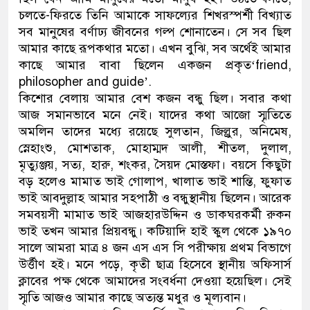
চলতে-ফিরতে তিনি আমাকে সাফল্যের শিখরস্পর্শী বিখ্যাত
সব মানুষের বর্ণাঢ্য জীবনের গল্প শোনাতেন। সে সব ছিল
আমার কাছে রূপকথার মতো। এখন বুঝি, সব অর্থেই আমার
কাছে আমার বাবা ছিলেন একজন প্রকৃত‘friend,
philosopher and guide’.
কিশোর বেলায় আমার বেশ কজন বন্ধু ছিল। সবার কথা
আজ সমানভাবে মনে নেই। যাদের কথা আজো স্মৃতিতে
অমলিন তাদের মধ্যে রয়েছে সুলতান, জিল্লুর, অনিমেষ,
স্নেহাংশু, মোশতাক, মোহাম্মদ আলী, শীতল, দুলাল,
মৃত্যুঞ্জয়, সত্য, হারু, শংকর, সৈয়দ মোস্তফা। বয়সে কিছুটা
বড় হলেও মামাত ভাই গোলাপ, খালাত ভাই শান্তি, ফুফাত
ভাই আবদুল্লাহ আমার সহপাঠী ও বন্ধুস্থানীয় ছিলেন। আরেক
সমবয়সী মামাত ভাই আজহারউদ্দিন ও ডাকঘরকর্মী রুকন
ভাই তখন আমার প্রিয়বন্ধু। কটিয়াদি হাই স্কুল থেকে ১৯৭০
সালে আমরা মাত্র ৪ জন এস এস সি পরীক্ষায় প্রথম বিভাগে
উর্ত্তীণ হই। মনে পড়ে, কৃতী ছাত্র হিসেবে স্থানীয় অফিসার্স
ক্লাবের পক্ষ থেকে আমাদের সংবর্ধনা দেওয়া হয়েছিল। সেই
স্মৃতি আজও আমার কাছে অত্যন্ত মধুর ও মূল্যবান।