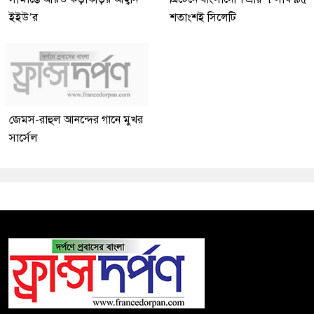
ইইউ’র
শতাংশই সিলেটি
জেমস-রাহুল আনন্দের গানে মুখর
সার্সেল