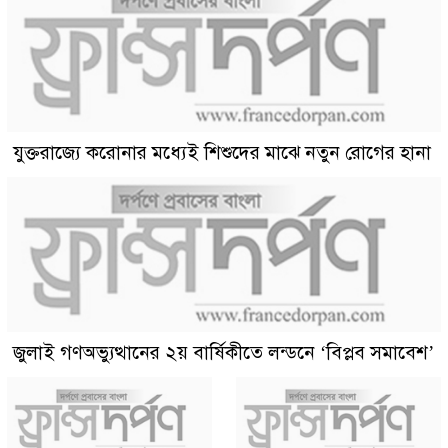
যুক্তরাজ্যে করোনার মধ্যেই শিশুদের মাঝে নতুন রোগের হানা
জুলাই গণঅভ্যুত্থানের ২য় বার্ষিকীতে লন্ডনে ‘বিপ্লব সমাবেশ’