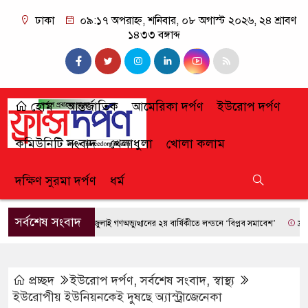
ঢাকা
০৯:১৭ অপরাহ্ন, শনিবার, ০৮ অগাস্ট ২০২৬, ২৪ শ্রাবণ
১৪৩৩ বঙ্গাব্দ
হোম
আন্তর্জাতিক
আমেরিকা দর্পণ
ইউরোপ দর্পণ
কমিউনিটি সংবাদ
খেলাধুলা
খোলা কলাম
দক্ষিণ সুরমা দর্পণ
ধর্ম
সর্বশেষ সংবাদ
জুলাই গণঅভ্যুত্থানের ২য় বার্ষিকীতে লন্ডনে ‘বিপ্লব সমাবেশ’
ফ্রান্সে দা
প্রচ্ছদ
ইউরোপ দর্পণ
,
সর্বশেষ সংবাদ
,
স্বাস্থ্য
ইউরোপীয় ইউনিয়নকেই দুষছে অ্যাস্ট্রাজেনেকা