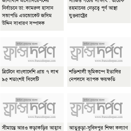
জালাবাদ এসোসিয়েশনের
সার্জিও গরের সাক্ষাৎ : তারেক
নির্বাচনে ডা: কামরুল হাসান
রহমানের নেতৃত্বে পূর্ণ আস্থা
সভাপতি এডভোকেট জসিম
যুক্তরাষ্ট্রের
উদ্দিন সাধারণ সম্পাদক
ব্রিটেনে বাংলাদেশি প্রায় ৭ লাখ
শক্তিশালী ভূমিকম্পে ইতালির
৯৫ শতাংশই সিলেটি
নেপলসে ব্যাপক ক্ষয়ক্ষতি
সীমান্তে আরও কড়াকড়ির আহ্বান
আতুকুড়া-সুবিদপুর শিক্ষা কল্যাণ