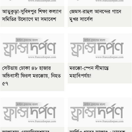
আতুকুড়া-সুবিদপুর শিক্ষা কল্যাণ
জেমস-রাহুল আনন্দের গানে
সমিতির উদ্যোগে মা সমাবেশ
মুখর সার্সেল
সেউতায় ঢোকা ৪৮ হাজার
মরক্কো-স্পেন সীমান্তে
অভিবাসী ফিরল মরক্কোয়, নিহত
মহাবিপর্যয়!
৫৭