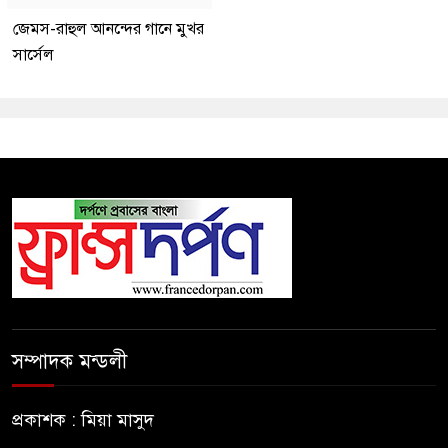
জেমস-রাহুল আনন্দের গানে মুখর
সার্সেল
সম্পাদক মন্ডলী
প্রকাশক : মিয়া মাসুদ