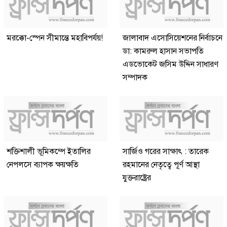
মরক্কো-স্পেন সীমান্তে মহাবিপর্যয়!
জালাবাদ এসোসিয়েশনের নির্বাচনে
ডা: কামরুল হাসান সভাপতি
এডভোকেট জসিম উদ্দিন সাধারণ
সম্পাদক
শক্তিশালী ভূমিকম্পে ইতালির
সার্জিও গরের সাক্ষাৎ : তারেক
নেপলসে ব্যাপক ক্ষয়ক্ষতি
রহমানের নেতৃত্বে পূর্ণ আস্থা
যুক্তরাষ্ট্রের