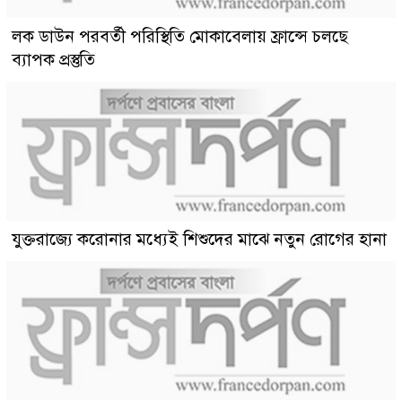
লক ডাউন পরবর্তী পরিস্থিতি মোকাবেলায় ফ্রান্সে চলছে
ব্যাপক প্রস্তুতি
যুক্তরাজ্যে করোনার মধ্যেই শিশুদের মাঝে নতুন রোগের হানা