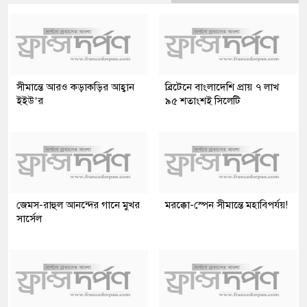
সীমান্তে আরও কড়াকড়ির আহ্বান
ব্রিটেনে বাংলাদেশি প্রায় ৭ লাখ
ইইউ’র
৯৫ শতাংশই সিলেটি
জেমস-রাহুল আনন্দের গানে মুখর
মরক্কো-স্পেন সীমান্তে মহাবিপর্যয়!
সার্সেল