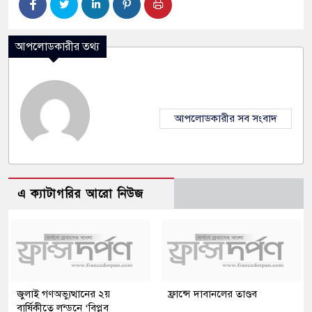
আপলোডকারীর তথ্য
আপলোডকারীর সব সংবাদ
এ ক্যাটাগরির আরো নিউজ
জুলাই গণঅভ্যুত্থানের ২য়
ফ্রান্সে দাবানলের তাণ্ডব
বার্ষিকীতে লন্ডনে ‘বিপ্লব