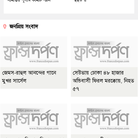
সমিতির পূর্ণাঙ্গ কমিটি গঠন
ইইউ’র
জনপ্রিয় সংবাদ
জেমস-রাহুল আনন্দের গানে
সেউতায় ঢোকা ৪৮ হাজার
মুখর সার্সেল
অভিবাসী ফিরল মরক্কোয়, নিহত
৫৭