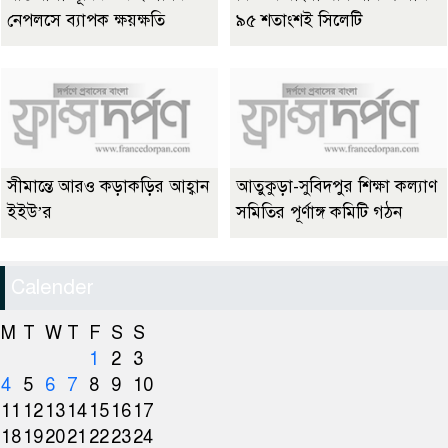
নেপলসে ব্যাপক ক্ষয়ক্ষতি
৯৫ শতাংশই সিলেটি
সীমান্তে আরও কড়াকড়ির আহ্বান
আতুকুড়া-সুবিদপুর শিক্ষা কল্যাণ
ইইউ’র
সমিতির পূর্ণাঙ্গ কমিটি গঠন
Calender
M
T
W
T
F
S
S
1
2
3
4
5
6
7
8
9
10
11
12
13
14
15
16
17
18
19
20
21
22
23
24