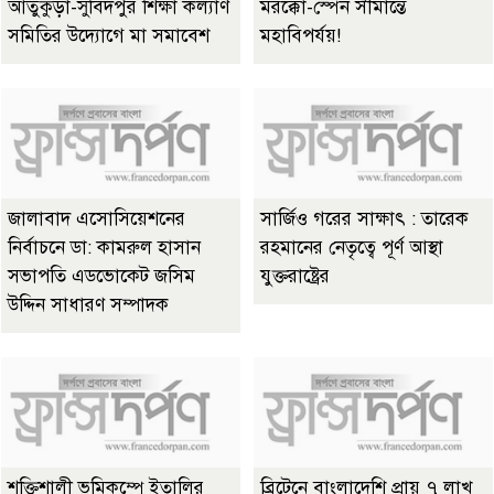
আতুকুড়া-সুবিদপুর শিক্ষা কল্যাণ
মরক্কো-স্পেন সীমান্তে
সমিতির উদ্যোগে মা সমাবেশ
মহাবিপর্যয়!
জালাবাদ এসোসিয়েশনের
সার্জিও গরের সাক্ষাৎ : তারেক
নির্বাচনে ডা: কামরুল হাসান
রহমানের নেতৃত্বে পূর্ণ আস্থা
সভাপতি এডভোকেট জসিম
যুক্তরাষ্ট্রের
উদ্দিন সাধারণ সম্পাদক
শক্তিশালী ভূমিকম্পে ইতালির
ব্রিটেনে বাংলাদেশি প্রায় ৭ লাখ