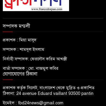
সম্পাদক মন্ডলী
প্রকাশক : মিয়া মাসুদ
সম্পাদক : শামসুল ইসলাম
নির্বাহী সম্পাদক: ফেরদৌস করিম আখঞ্জী
বার্তা সম্পাদক : মো. নাজমুল কবির
যোগাযোগের ঠিকানা
প্রকাশক কর্তৃক সিলেট, বাংলাদেশ থেকে মুদ্রিত ও প্রকাশিত
ঠিকানা: 24 avenue Eduard vaillant 93500 pantin
ইমেইল : fbd24news@gmail.com