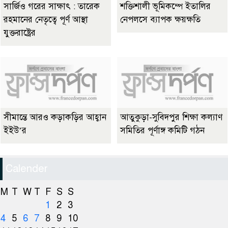
সার্জিও গরের সাক্ষাৎ : তারেক
শক্তিশালী ভূমিকম্পে ইতালির
রহমানের নেতৃত্বে পূর্ণ আস্থা
নেপলসে ব্যাপক ক্ষয়ক্ষতি
যুক্তরাষ্ট্রের
সীমান্তে আরও কড়াকড়ির আহ্বান
আতুকুড়া-সুবিদপুর শিক্ষা কল্যাণ
ইইউ’র
সমিতির পূর্ণাঙ্গ কমিটি গঠন
Calender
M
T
W
T
F
S
S
1
2
3
4
5
6
7
8
9
10