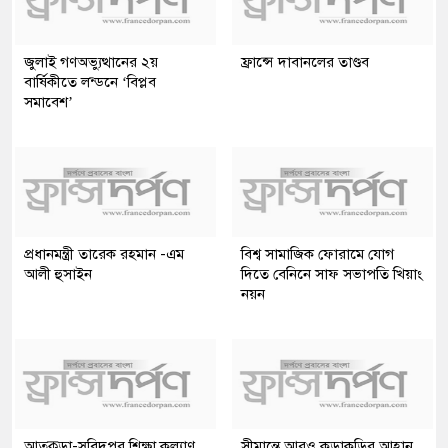
জুলাই গণঅভ্যুত্থানের ২য়
ফ্রান্সে দাবানলের তাণ্ডব
বার্ষিকীতে লন্ডনে ‘বিপ্লব
সমাবেশ’
প্রধানমন্ত্রী তারেক রহমান -এম
বিশ্ব সামাজিক ফোরামে যোগ
আলী হুসাইন
দিতে বেনিনে সাফ সভাপতি খিয়াং
নয়ন
আতুকুড়া-সুবিদপুর শিক্ষা কল্যাণ
সীমান্তে আরও কড়াকড়ির আহ্বান