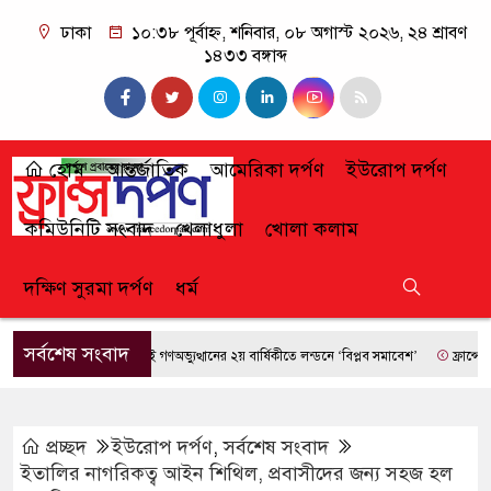
ঢাকা
১০:৩৮ পূর্বাহ্ন, শনিবার, ০৮ অগাস্ট ২০২৬, ২৪ শ্রাবণ
১৪৩৩ বঙ্গাব্দ
হোম
আন্তর্জাতিক
আমেরিকা দর্পণ
ইউরোপ দর্পণ
কমিউনিটি সংবাদ
খেলাধুলা
খোলা কলাম
দক্ষিণ সুরমা দর্পণ
ধর্ম
সর্বশেষ সংবাদ
জুলাই গণঅভ্যুত্থানের ২য় বার্ষিকীতে লন্ডনে ‘বিপ্লব সমাবেশ’
ফ্রান্সে দাবানলে
প্রচ্ছদ
ইউরোপ দর্পণ
,
সর্বশেষ সংবাদ
ইতালির নাগরিকত্ব আইন শিথিল, প্রবাসীদের জন্য সহজ হল