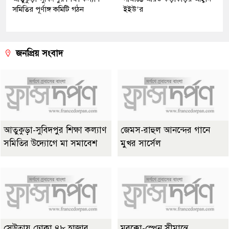
সমিতির পূর্ণাঙ্গ কমিটি গঠন
ইইউ’র
জনপ্রিয় সংবাদ
আতুকুড়া-সুবিদপুর শিক্ষা কল্যাণ
জেমস-রাহুল আনন্দের গানে
সমিতির উদ্যোগে মা সমাবেশ
মুখর সার্সেল
সেউতায় ঢোকা ৪৮ হাজার
মরক্কো-স্পেন সীমান্তে