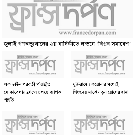
জুলাই গণঅভ্যুত্থানের ২য় বার্ষিকীতে লন্ডনে ‘বিপ্লব সমাবেশ’
লক ডাউন পরবর্তী পরিস্থিতি
যুক্তরাজ্যে করোনার মধ্যেই
মোকাবেলায় ফ্রান্সে চলছে ব্যাপক
শিশুদের মাঝে নতুন রোগের হানা
প্রস্তুতি