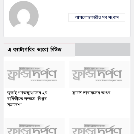
আপলোডকারীর সব সংবাদ
এ ক্যাটাগরির আরো নিউজ
জুলাই গণঅভ্যুত্থানের ২য়
ফ্রান্সে দাবানলের তাণ্ডব
বার্ষিকীতে লন্ডনে ‘বিপ্লব
সমাবেশ’