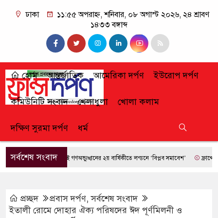
ঢাকা
১১:৫৫ অপরাহ্ন, শনিবার, ০৮ অগাস্ট ২০২৬, ২৪ শ্রাবণ
১৪৩৩ বঙ্গাব্দ
হোম
আন্তর্জাতিক
আমেরিকা দর্পণ
ইউরোপ দর্পণ
কমিউনিটি সংবাদ
খেলাধুলা
খোলা কলাম
দক্ষিণ সুরমা দর্পণ
ধর্ম
সর্বশেষ সংবাদ
জুলাই গণঅভ্যুত্থানের ২য় বার্ষিকীতে লন্ডনে ‘বিপ্লব সমাবেশ’
ফ্রান্সে দাবান
প্রচ্ছদ
প্রবাস দর্পণ
,
সর্বশেষ সংবাদ
ইতালী রোমে দোহার ঐক্য পরিষদের ঈদ পূর্ণমিলনী ও