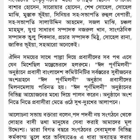
বাশার হোসেন, সারোয়ার হোসেন, শেখ সোহেল, সোহেল
মাঝি, মুস্তাক ভূঁইয়া, সিনিয়র সহ-সভাপতি রুহুল বেপারী,
সহ-সভাপতি সালাউদ্দিন আহমেদ, সজল মাঝি, চঞ্চল
মাহমুদ, যুগ্ম সাধারণ সম্পাদক নজরুল খান, সাংগঠনিক
সম্পাদক ভুলু শিকদার, প্রচার সম্পাদক মিঠু, সোহেল রানা,
জাকির ভূইয়া, সহআরো অনেকেই।
ঐদিন সময়ের সাথে পাল্লা দিয়ে প্রবাসীদের সব পথ এসে
যেন মিশেছিল মন্তেভেরদে হলরুমে। ”ঈদ পূর্ণমিলনী”
অনুষ্ঠানে প্রবাসী বাংলাদেশ কমিউনিটির সর্বস্তরের সুধীজনের
অংশগ্রহনে ”ঈদ পূর্ণমিলনী” অনুষ্ঠান প্রবাসীদের
মিলনমেলায় পরিনত হয়। ”ঈদ পূর্ণমিলনী” অনুষ্ঠানের
বিভিন্ন আয়োজনের মধ্যে দিয়ে পালন করেন। অনুষ্ঠানে অংশ
নিতে নিতে প্রবাসীরা মেতে ওঠে সুখ-দুঃখের আলাপনে।
আলোচনা সভায় বক্তারা বলেন,পদ পদবী নয় সংগঠনে থেকে
দোহার বাসী তথা মানুষের সেবা করাই আমাদের মূল
উদ্দ্যেশ্য। তারা বিগত বছরে সংগঠনের সেবামূলক বিভিন্ন
কর্মকান্ড তুলে ধরে ভবিষ্যতেও এ ধারা অব্যাহত করার