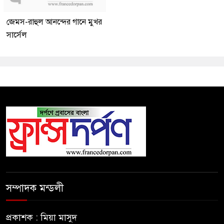
জেমস-রাহুল আনন্দের গানে মুখর
সার্সেল
সম্পাদক মন্ডলী
প্রকাশক : মিয়া মাসুদ