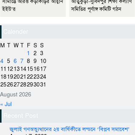
সীমান্তে আরও কড়াকড়ির আহ্বান
আতুকুড়া-সুবিদপুর শিক্ষা কল্যাণ
ইইউ’র
সমিতির পূর্ণাঙ্গ কমিটি গঠন
Calender
M
T
W
T
F
S
S
1
2
3
4
5
6
7
8
9
10
11
12
13
14
15
16
17
18
19
20
21
22
23
24
25
26
27
28
29
30
31
August 2026
« Jul
Recent Post
জুলাই গণঅভ্যুত্থানের ২য় বার্ষিকীতে লন্ডনে ‘বিপ্লব সমাবেশ’