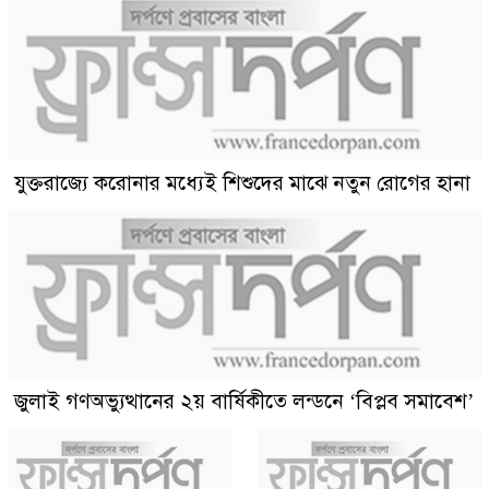
যুক্তরাজ্যে করোনার মধ্যেই শিশুদের মাঝে নতুন রোগের হানা
জুলাই গণঅভ্যুত্থানের ২য় বার্ষিকীতে লন্ডনে ‘বিপ্লব সমাবেশ’