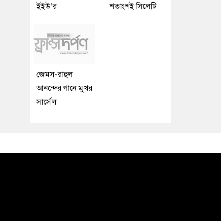
ইইউ’র
শতাংশই সিলেটি
জেমস-রাহুল
আনন্দের গানে মুখর
সার্সেল