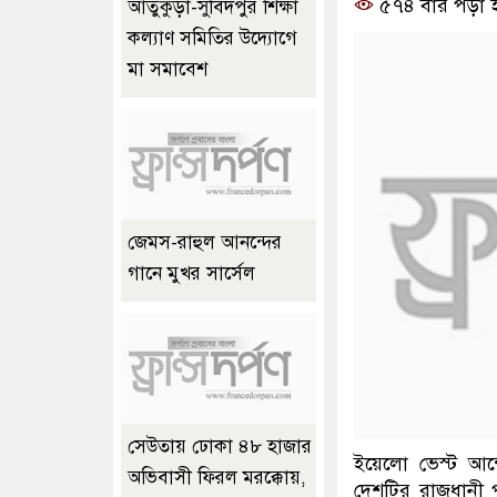
৫৭৪ বার পড়া 
আতুকুড়া-সুবিদপুর শিক্ষা
কল্যাণ সমিতির উদ্যোগে
মা সমাবেশ
জেমস-রাহুল আনন্দের
গানে মুখর সার্সেল
সেউতায় ঢোকা ৪৮ হাজার
ইয়েলো ভেস্ট আন্
অভিবাসী ফিরল মরক্কোয়,
দেশটির রাজধানী প