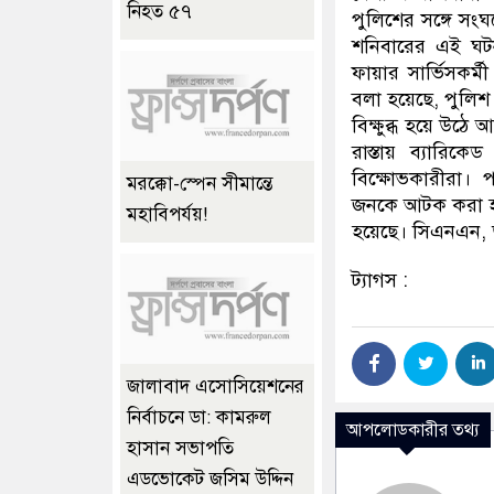
নিহত ৫৭
পুলিশের সঙ্গে সং
শনিবারের এই ঘট
ফায়ার সার্ভিসকর্
বলা হয়েছে, পুলিশ
বিক্ষুব্ধ হয়ে উঠে
রাস্তায় ব্যারি
বিক্ষোভকারীরা। 
মরক্কো-স্পেন সীমান্তে
জনকে আটক করা হয়
মহাবিপর্যয়!
হয়েছে। সিএনএন, 
ট্যাগস :
জালাবাদ এসোসিয়েশনের
নির্বাচনে ডা: কামরুল
আপলোডকারীর তথ্য
হাসান সভাপতি
এডভোকেট জসিম উদ্দিন