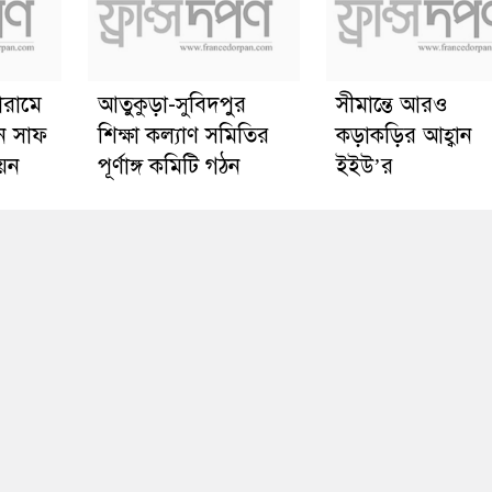
োরামে
আতুকুড়া-সুবিদপুর
সীমান্তে আরও
ে সাফ
শিক্ষা কল্যাণ সমিতির
কড়াকড়ির আহ্বান
য়ন
পূর্ণাঙ্গ কমিটি গঠন
ইইউ’র