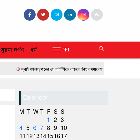
সব
 সুরমা দর্পণ
ধর্ম
জুলাই গণঅভ্যুত্থানের ২য় বার্ষিকীতে লন্ডনে ‘বিপ্লব সমাবেশ’
ফ্রান্সে দাবানলের তাণ্ডব
Calender
M
T
W
T
F
S
S
1
2
3
4
5
6
7
8
9
10
11
12
13
14
15
16
17