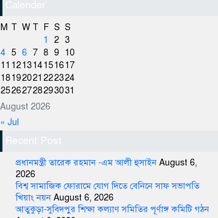
Calender
M
T
W
T
F
S
S
1
2
3
4
5
6
7
8
9
10
11
12
13
14
15
16
17
18
19
20
21
22
23
24
25
26
27
28
29
30
31
August 2026
« Jul
Recent Post
প্রধানমন্ত্রী তারেক রহমান -এম আলী হুসাইন
August 6,
2026
বিশ্ব সামাজিক ফোরামে যোগ দিতে বেনিনে সাফ সভাপতি
খিয়াং নয়ন
August 6, 2026
আতুকুড়া-সুবিদপুর শিক্ষা কল্যাণ সমিতির পূর্ণাঙ্গ কমিটি গঠন