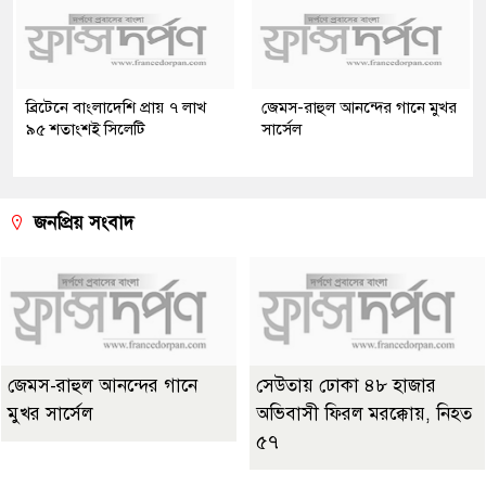
ব্রিটেনে বাংলাদেশি প্রায় ৭ লাখ
জেমস-রাহুল আনন্দের গানে মুখর
৯৫ শতাংশই সিলেটি
সার্সেল
জনপ্রিয় সংবাদ
জেমস-রাহুল আনন্দের গানে
সেউতায় ঢোকা ৪৮ হাজার
মুখর সার্সেল
অভিবাসী ফিরল মরক্কোয়, নিহত
৫৭