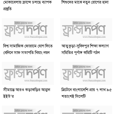
মোকাবেলায় ফ্রান্সে চলছে ব্যাপক
শিশুদের মাঝে নতুন রোগের হানা
প্রস্তুতি
বিশ্ব সামাজিক ফোরামে যোগ দিতে
আতুকুড়া-সুবিদপুর শিক্ষা কল্যাণ
বেনিনে সাফ সভাপতি খিয়াং নয়ন
সমিতির পূর্ণাঙ্গ কমিটি গঠন
সীমান্তে আরও কড়াকড়ির আহ্বান
ব্রিটেনে বাংলাদেশি প্রায় ৭ লাখ ৯৫
ইইউ’র
শতাংশই সিলেটি