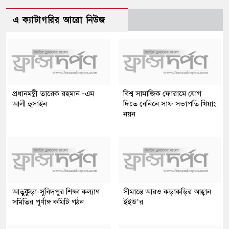
এ ক্যাটাগরির আরো নিউজ
প্রধানমন্ত্রী তারেক রহমান -এম
বিশ্ব সামাজিক ফোরামে যোগ
আলী হুসাইন
দিতে বেনিনে সাফ সভাপতি খিয়াং
নয়ন
আতুকুড়া-সুবিদপুর শিক্ষা কল্যাণ
সীমান্তে আরও কড়াকড়ির আহ্বান
সমিতির পূর্ণাঙ্গ কমিটি গঠন
ইইউ’র