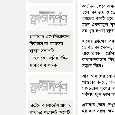
কতদিন চলবে এমন 
হলে ক্ষমতায় যেতে
চোখের জলই হবে 
ম্যান একরামুল, যু
সহ খুন হওয়া হাজা
জালাবাদ এসোসিয়েশনের
হালের ফ্রান্সের প্র
নির্বাচনে ডা: কামরুল
ডেবিড ক্যামেরুন,
হাসান সভাপতি
আমেরিকার প্রেসি
এডভোকেট জসিম উদ্দিন
বাধ্যবাদকতায় কি
সাধারণ সম্পাদক
সম্মান নিয়ে।
আর আমাদের সোনার 
পাওয়ার নিয়ে, প
সামন্তরাল যুগের 
সর্বদায় ফুস ফাস 
একবার ভেবে দেখুন
ব্রিটেনে বাংলাদেশি প্রায় ৭
হয় আবাসস্থল, ক্ষম
লাখ ৯৫ শতাংশই সিলেটি