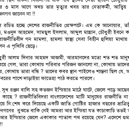
 ৩ মাস আগে অথচ তার মৃত্যুর খবর তার নেতাকর্মী, আত্বিয় 
জনগণ জানেন না !!
স রচিত হচ্ছে দেশের রাজনীতির প্রেক্ষপটে। এম কে আনোয়ার, ত
াহ, মওদুদ আহমেদ, সামছুল ইসলাম, আব্দুল মান্নান, চৌধুরী ইবনে 
াজনীতিবীদ গন মামলা, হামলা স্বাস্থ্য সেবা বিহীন হুলিয়া মাথায়
েন এ পৃথিবি ছেড়ে।
ধুরী আলম দিনার আহমদ আজমী, আরমানদের মতো শত শত মানুষ
 রয়ে গেল, তারা কোথায় পরিবার পরিজন জানলো না, কোথায় তাদে
কোথায় তারা বন্ধি ? তাদের কবর স্থান পাইলেও শান্তনা ছিল যে, আ
 কবরের পাশে দাড়াইয়া ফাতেহা পাঠ করতে পারলে।
 সুখ রঞ্জন বালি সহ কতজন ইন্ডিয়ার মাঠে ঘাটে, জেলে পড়ে আছে
কাছে ? রাজনীতিবিদরা বাংলাদেশের মাটি মানুষের রাজনীতি ন
হয়ে নি:শেষ করে দিয়েছে একটি জাতি গোষ্টির হাজার বছরের ভ্রাত্রিত
নগণের বুঝতে বাকি নেই আমরা আর ইন্ডিয়া যত কাচাকাচি ততই
আর ইন্ডিয়ার জেলে একাকার পাতাল পথ রয়েছে যেন? এদেশে গুম
!!