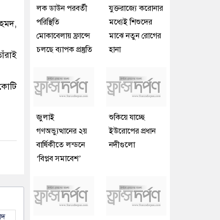
লক ডাউন পরবর্তী
যুক্তরাজ্যে করোনার
পরিস্থিতি
মধ্যেই শিশুদের
আহমদ,
মোকাবেলায় ফ্রান্সে
মাঝে নতুন রোগের
চলছে ব্যাপক প্রস্তুতি
হানা
াঁরাই
 কোটি
জুলাই
শুকিয়ে যাচ্ছে
গণঅভ্যুত্থানের ২য়
ইউরোপের প্রধান
বার্ষিকীতে লন্ডনে
নদীগুলো
‘বিপ্লব সমাবেশ’
াদ