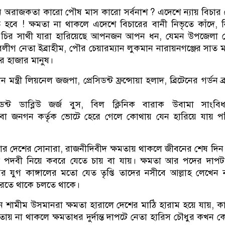
অরাজকতা কারো পৌষ মাস কারো সর্বনাশ ? এদেশে ন্যায় বিচার
 হবে ! ক্ষমতা না থাকলে এদেশে বিচারের বানী নিভৃতে কাঁদে, 
চির সাথী যারা হারিয়েছে আপনজন আপন ধন, যেমন উপজেলা চ
বলীগ নেতা ইব্রাহীম, পৌর চেয়ারম্যান লুকমান নারায়নগঞ্জের সাত মা
র হাজার মানুষ।
ধান মন্ত্রী লিয়নেল জজপা, প্রেসিডন্ট ফ্রন্সোয়া হলাদ, ব্রিটেনের গর্ডন ব
ডন্ট ডাব্লিউ জর্জ বুস, বিল ক্লিনিক বারাক উবামা সাংবি
ংবা জনগন কর্তৃক ভোটে হেরে গেলে কোথায় যেন হারিয়ে যায় পরি
দেশের সোনারা, রাজনীদিবীদ ক্ষমতায় থাকলে জীবনের শেষ দিন পর
দ পদবী নিয়ে কবরে যেতে চায় বা যায়। ক্ষমতা আর পদের দাপট
পর যুগ কাঙ্গালের মতো যেত তৃপ্তি তাদের নসীবে আল্লাহ লেখেন 
করতে থাকে চলতে থাকে।
 শামীম উসমানরা ক্ষমতা হারালে দেশের মাঠি হারাম হয়ে যায়, ক
তায় না থাকলে ক্ষমতাধর দুর্দান্ত দাপটে নেতা হারিস চৌধুর কখন 