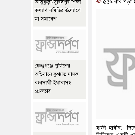
৫৫৯ বার পড়া 
আতুকুড়া-সুবিদপুর শিক্ষা
কল্যাণ সমিতির উদ্যোগে
মা সমাবেশ
ফেঞ্চুগঞ্জে পুলিশের
অভিযানে কুখ্যাত মাদক
ব্যবসায়ী ইয়াবাসহ
গ্রেফতার
হাজী হাবীব:- দি
মিডিয়ায় একটি খব