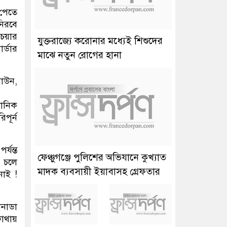
 পেতে
নিরবে
েয়ার
যুক্তরাজ্যে করোনার মধ্যেই শিশুদের
র্ডার
মাঝে নতুন রোগের হানা
্রাউন,
ধানিক
পূর্ন
্যন্ত
ফেঞ্চুগঞ্জে পুলিশের অভিযানে কুখ্যাত
 চলে
মাদক ব্যবসায়ী ইয়াবাসহ গ্রেফতার
নাই !
ানাডা
কোথায়