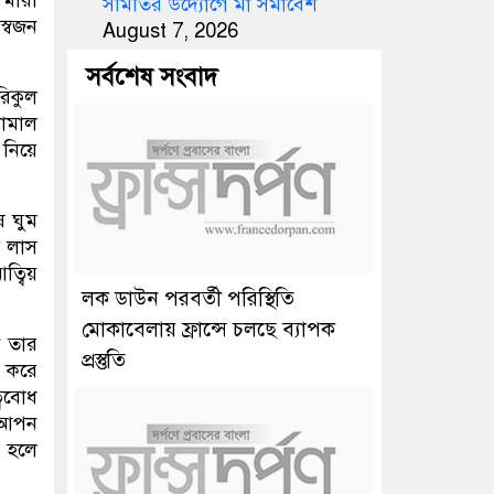
সমিতির উদ্যোগে মা সমাবেশ
স্বজন
August 7, 2026
সর্বশেষ সংবাদ
রিকুল
কামাল
 নিয়ে
 ঘুম
র লাস
ত্বিয়
লক ডাউন পরবর্তী পরিস্থিতি
মোকাবেলায় ফ্রান্সে চলছে ব্যাপক
ন তার
প্রস্তুতি
া করে
্ববোধ
 আপন
 হলে