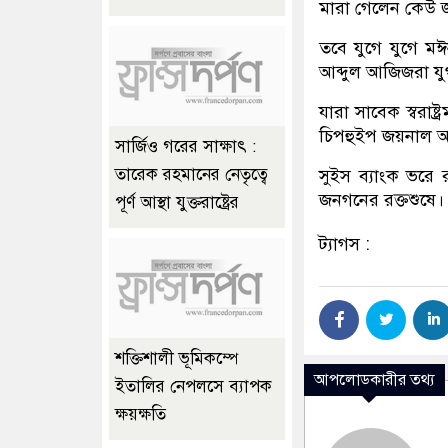
মারা গেলেন কেউ জ
তবে যুগে যুগে ম
আব্দুল আজিজরা যু
যারা সাবেক স্বরাষ্
চিপহুইপ জয়নাল আ
সার্জিও গরের সাক্ষাৎ :
তারেক রহমানের নেতৃত্বে
সুইস ব্যাংক ভরে
জনগনের রক্তশুষে।
পূর্ণ আস্থা যুক্তরাষ্ট্রের
ট্যাগস :
শক্তিশালী ভূমিকম্পে
আপলোডকারীর তথ্য
ইতালির নেপলসে ব্যাপক
ক্ষয়ক্ষতি