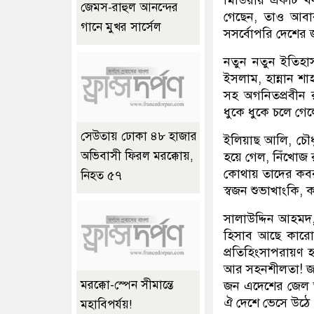
জেমস-রাহুল আনন্দের
গেছেন, তাও আবার
গানে মুখর সার্সেল
সসর্বোপরি দেশের 
নতুন নতুন ইতিহা
ইসলাম, হান্নান শ
সহ অগনিতপ্রবীন র
ধুকে ধুকে চলে গেল
সেউতায় ঢোকা ৪৮ হাজার
ইলিয়াছ আলি, চৌ
অভিবাসী ফিরল মরক্কোয়,
হয়ে গেল, নিঁখোজ
কোথায় তাদের কবর, 
নিহত ৫৭
স্বজন শুভাখাংকি,
সালাউদ্দিন আহমদ,
হিসাব আছে কারো 
প্রতিহিংসাপরায়ণ 
আর সহনশীলতা! জ
মরক্কো-স্পেন সীমান্তে
জন এদেশের জেল 
ঐ দেশে ভেসে উঠে 
মহাবিপর্যয়!