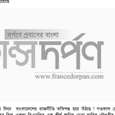
হয়েছে
নে দিনে বাংলাদেশের রাজনীতি অভিশপ্ত হয়ে উঠছে ! গতকাল 
র ছিল একদা বিএনপির এক শীর্ষ স্থানিয় নেতা হারিস চৌধুরীর