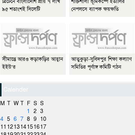
ব্রিটেনে বাংলাদেশি প্রায় ৭ লাখ
শক্তিশালী ভূমিকম্পে ইতালির
৯৫ শতাংশই সিলেটি
নেপলসে ব্যাপক ক্ষয়ক্ষতি
সীমান্তে আরও কড়াকড়ির আহ্বান
আতুকুড়া-সুবিদপুর শিক্ষা কল্যাণ
ইইউ’র
সমিতির পূর্ণাঙ্গ কমিটি গঠন
Calender
M
T
W
T
F
S
S
1
2
3
4
5
6
7
8
9
10
11
12
13
14
15
16
17
18
19
20
21
22
23
24