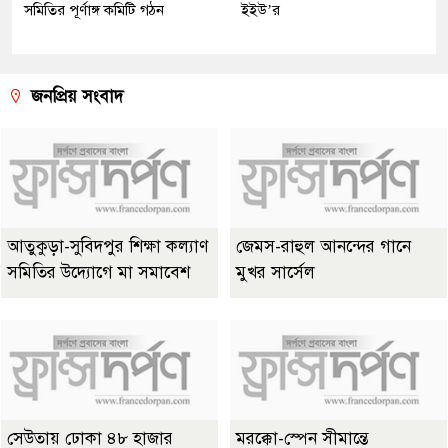
সমিতির পূর্ণাঙ্গ কমিটি গঠন
ইইউ’র
জনপ্রিয় সংবাদ
আতুকুড়া-সুবিদপুর শিক্ষা কল্যাণ
জেমস-রাহুল আনন্দের গানে
সমিতির উদ্যোগে মা সমাবেশ
মুখর সার্সেল
সেউতায় ঢোকা ৪৮ হাজার
মরক্কো-স্পেন সীমান্তে