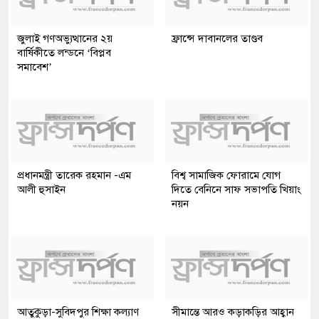
জুলাই গণঅভ্যুত্থানের ২য়
ফ্রান্সে দাবানলের তাণ্ডব
বার্ষিকীতে লন্ডনে ‘বিপ্লব
সমাবেশ’
প্রধানমন্ত্রী তারেক রহমান -এম
বিশ্ব সামাজিক ফোরামে যোগ
আলী হুসাইন
দিতে বেনিনে সাফ সভাপতি খিয়াং
নয়ন
আতুকুড়া-সুবিদপুর শিক্ষা কল্যাণ
সীমান্তে আরও কড়াকড়ির আহ্বান