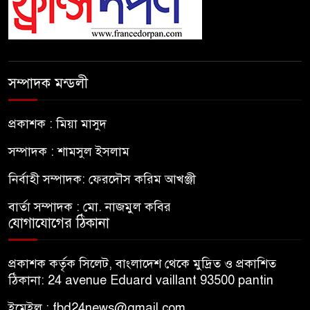
সম্পাদক মন্ডলী
প্রকাশক : মিয়া মাসুদ
সম্পাদক : শামসুল ইসলাম
নির্বাহী সম্পাদক: ফেরদৌস করিম আখঞ্জী
বার্তা সম্পাদক : মো. নাজমুল কবির
যোগাযোগের ঠিকানা
প্রকাশক কর্তৃক সিলেট, বাংলাদেশ থেকে মুদ্রিত ও প্রকাশিত
ঠিকানা: 24 avenue Eduard vaillant 93500 pantin
ইমেইল : fbd24news@gmail.com