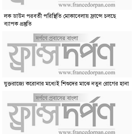
লক ডাউন পরবর্তী পরিস্থিতি মোকাবেলায় ফ্রান্সে চলছে
ব্যাপক প্রস্তুতি
যুক্তরাজ্যে করোনার মধ্যেই শিশুদের মাঝে নতুন রোগের হানা