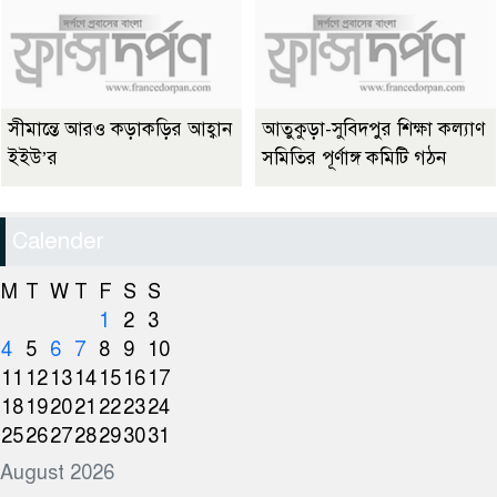
সীমান্তে আরও কড়াকড়ির আহ্বান
আতুকুড়া-সুবিদপুর শিক্ষা কল্যাণ
ইইউ’র
সমিতির পূর্ণাঙ্গ কমিটি গঠন
Calender
M
T
W
T
F
S
S
1
2
3
4
5
6
7
8
9
10
11
12
13
14
15
16
17
18
19
20
21
22
23
24
25
26
27
28
29
30
31
August 2026