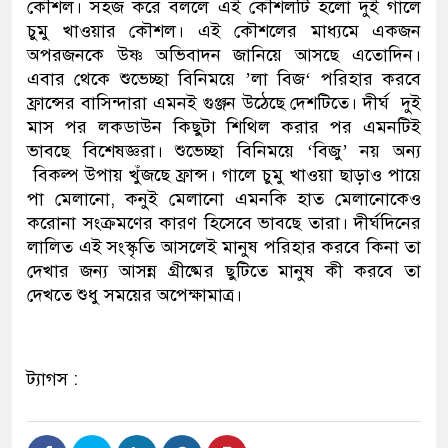
কৌশল। সহজ করে বললে এই কৌশলটি হলো দুই গালে
চুমু খাওয়ার কৌশল। এই কৌশলের মাধ্যমে একজন
অপরজনকে উষ্ণ অভিবাদন জানিয়ে আসছে এতোদিন।
এবার থেকে শুভেচ্ছা বিনিময়ে ‌’লা বিজ‘ পরিহার করবে
ফ্রান্সের বাসিন্দারা এমনই গুঞ্জন উঠেছে দেশটিতে। দীর্ঘ দুই
মাস পর লকডাউন কিছুটা শিথিল করার পর এমনটিই
ভাবছে বিশেষজ্ঞরা। শুভেচ্ছা বিনিময়ে ‘বিজু’ নয় অন্য
বিকল্প উপায় খুঁজছে ফ্রান্স। গালে চুমু খাওয়া ছাড়াও পায়ে
পা মেলানো, কনুই মেলানো এমনকি হাত মেলানোকেও
করোনা সংক্রমণের কারণ হিসেবে ভাবছে তারা। দীর্ঘদিনের
লালিত এই সংস্কৃতি আসলেই মানুষ পরিহার করবে কিনা তা
দেখার জন্য আসন্ন গ্রীষ্মের ছুটিতে মানুষ কী করবে তা
দেখতে শুধু সময়ের অপেক্ষামাত্র।
ট্যাগস :