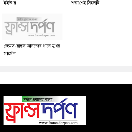
ইইউ’র
শতাংশই সিলেটি
জেমস-রাহুল আনন্দের গানে মুখর
সার্সেল