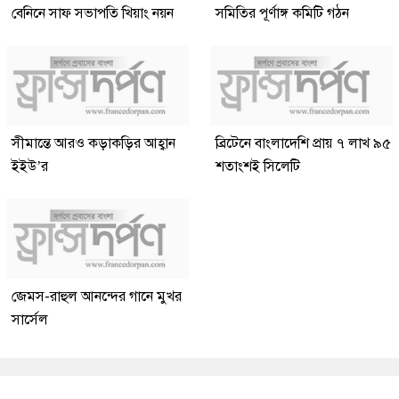
বেনিনে সাফ সভাপতি খিয়াং নয়ন
সমিতির পূর্ণাঙ্গ কমিটি গঠন
সীমান্তে আরও কড়াকড়ির আহ্বান
ব্রিটেনে বাংলাদেশি প্রায় ৭ লাখ ৯৫
ইইউ’র
শতাংশই সিলেটি
জেমস-রাহুল আনন্দের গানে মুখর
সার্সেল