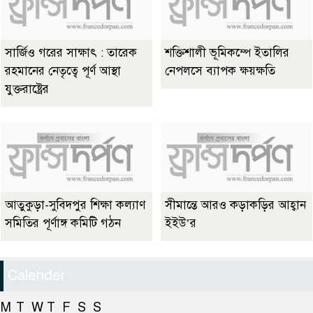
সার্জিও গরের সাক্ষাৎ : তারেক
শক্তিশালী ভূমিকম্পে ইতালির
রহমানের নেতৃত্বে পূর্ণ আস্থা
নেপলসে ব্যাপক ক্ষয়ক্ষতি
যুক্তরাষ্ট্রের
আতুকুড়া-সুবিদপুর শিক্ষা কল্যাণ
সীমান্তে আরও কড়াকড়ির আহ্বান
সমিতির পূর্ণাঙ্গ কমিটি গঠন
ইইউ’র
Calender
M
T
W
T
F
S
S