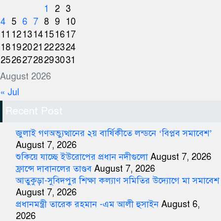
1
2
3
4
5
6
7
8
9
10
11
12
13
14
15
16
17
18
19
20
21
22
23
24
25
26
27
28
29
30
31
August 2026
« Jul
Recent Post
জুলাই গণঅভ্যুত্থানের ২য় বার্ষিকীতে লন্ডনে ‘বিপ্লব সমাবেশ’
August 7, 2026
শুকিয়ে যাচ্ছে ইউরোপের প্রধান নদীগুলো
August 7, 2026
ফ্রান্সে দাবানলের তাণ্ডব
August 7, 2026
আতুকুড়া-সুবিদপুর শিক্ষা কল্যাণ সমিতির উদ্যোগে মা সমাবেশ
August 7, 2026
প্রধানমন্ত্রী তারেক রহমান -এম আলী হুসাইন
August 6,
2026