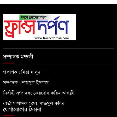
সম্পাদক মন্ডলী
প্রকাশক : মিয়া মাসুদ
সম্পাদক : শামসুল ইসলাম
নির্বাহী সম্পাদক: ফেরদৌস করিম আখঞ্জী
বার্তা সম্পাদক : মো. নাজমুল কবির
যোগাযোগের ঠিকানা