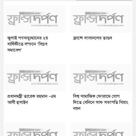
জুলাই গণঅভ্যুত্থানের ২য়
ফ্রান্সে দাবানলের তাণ্ডব
বার্ষিকীতে লন্ডনে ‘বিপ্লব
সমাবেশ’
প্রধানমন্ত্রী তারেক রহমান -এম
বিশ্ব সামাজিক ফোরামে যোগ
আলী হুসাইন
দিতে বেনিনে সাফ সভাপতি খিয়াং
নয়ন