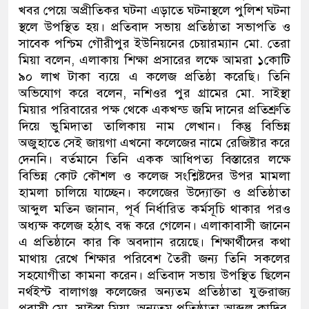
খবর পেয়ে অপ্রীতিকর ঘটনা এড়াতে ঘটনাস্থলে পুলিশ ঘটনা
স্থলে উপস্থিত হয়। প্রতিবাদ সভায় প্রতিষ্ঠাতা সভাপতি ও
সাবেক পশ্চিম গৌরীপুর ইউনিয়নের চেয়ারম্যান মো. তেরা
মিয়া বলেন, এলাকায় শিক্ষা প্রসারের লক্ষে আমরা ১কোটি
৯০ লাখ টাকা ব্যয়ে এ কলেজ প্রতিষ্ঠা করেছি। তিনি
অভিযোগ করে বলেন, নশিওর পুর গ্রামের মো. সাইস্থা
মিয়ার পরিবারের পক্ষ থেকে একখন্ড জমি দানের প্রতিশ্রুতি
দিয়ে ভুমিদাতা তালিকায় নাম লেখান। কিন্তু বিভিন্ন
অজুহাতে সেই জায়গা এখনো কলেজের নামে রেজিষ্টার করে
দেননি। বর্তমানে তিনি একক আধিপত্য বিস্তারের লক্ষে
বিভিন্ন কোট কৌশল ও কলেজ সংশ্লিষ্টদের উপর মামলা
হামলা চালিয়ে যাচ্ছেন। কলেজের উদ্যোক্তা ও প্রতিষ্ঠাতা
আব্দুল মতিন জানান, পূর্ব নির্ধারিত কর্মসূচি থাকার পরও
অধ্যক্ষ কলেজ হঠাৎ বন্ধ করে গেলেন। এলাকাবাসী জানেন
এ প্রতিষ্ঠানে কার কি অবদাান রয়েছে। শিক্ষার্থীদের কথা
মাথায় রেখে শিক্ষার পরিবেশ তৈরী জন্য তিনি সকলের
সহযোগীতা কামনা করেন। প্রতিবাদ সভায় উপস্থিত ছিলেন
নর্থইস্ট বালাগঞ্জ কলেজের অন্যতম প্রতিষ্ঠাতা যুক্তরাজ্য
প্রবাসী মো. সাইস্তা মিয়া, অন্যতম প্রতিষ্ঠাতা আব্দুল কাদির,