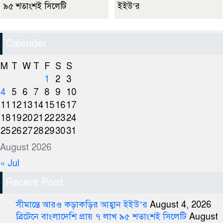
৯৫ শতাংশই সিলেটি
ইইউ’র
Calender
M
T
W
T
F
S
S
1
2
3
4
5
6
7
8
9
10
11
12
13
14
15
16
17
18
19
20
21
22
23
24
25
26
27
28
29
30
31
August 2026
« Jul
Recent Post
সীমান্তে আরও কড়াকড়ির আহ্বান ইইউ’র
August 4, 2026
ব্রিটেনে বাংলাদেশি প্রায় ৭ লাখ ৯৫ শতাংশই সিলেটি
August