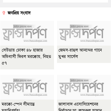
জনপ্রিয় সংবাদ
সেউতায় ঢোকা ৪৮ হাজার
জেমস-রাহুল আনন্দের গানে
অভিবাসী ফিরল মরক্কোয়, নিহত
মুখর সার্সেল
৫৭
মরক্কো-স্পেন সীমান্তে
জালাবাদ এসোসিয়েশনের
মহাবিপর্যয়!
নির্বাচনে ডা: কামরুল হাসান