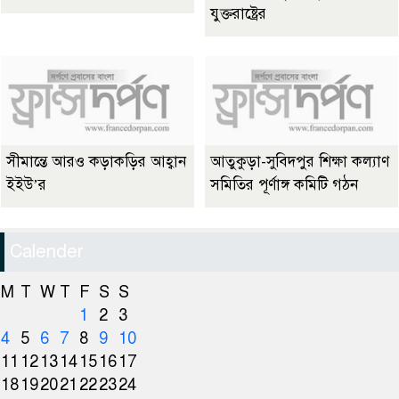
যুক্তরাষ্ট্রের
সীমান্তে আরও কড়াকড়ির আহ্বান
আতুকুড়া-সুবিদপুর শিক্ষা কল্যাণ
ইইউ’র
সমিতির পূর্ণাঙ্গ কমিটি গঠন
Calender
M
T
W
T
F
S
S
1
2
3
4
5
6
7
8
9
10
11
12
13
14
15
16
17
18
19
20
21
22
23
24