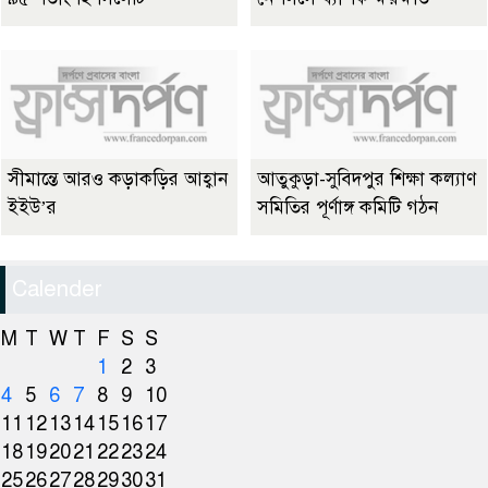
সীমান্তে আরও কড়াকড়ির আহ্বান
আতুকুড়া-সুবিদপুর শিক্ষা কল্যাণ
ইইউ’র
সমিতির পূর্ণাঙ্গ কমিটি গঠন
Calender
M
T
W
T
F
S
S
1
2
3
4
5
6
7
8
9
10
11
12
13
14
15
16
17
18
19
20
21
22
23
24
25
26
27
28
29
30
31