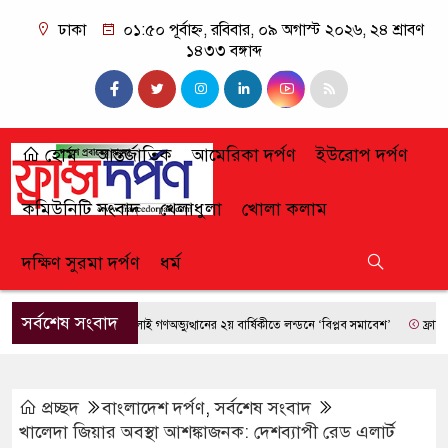
ঢাকা
০১:৫০ পূর্বাহ্ন, রবিবার, ০৯ অগাস্ট ২০২৬, ২৪ শ্রাবণ
১৪৩৩ বঙ্গাব্দ
হোম
আন্তর্জাতিক
আমেরিকা দর্পণ
ইউরোপ দর্পণ
কমিউনিটি সংবাদ
খেলাধুলা
খোলা কলাম
দক্ষিণ সুরমা দর্পণ
ধর্ম
সর্বশেষ সংবাদ
জুলাই গণঅভ্যুত্থানের ২য় বার্ষিকীতে লন্ডনে ‘বিপ্লব সমাবেশ’
ফ্রান্সে দাবান
প্রচ্ছদ
বাংলাদেশ দর্পণ
,
সর্বশেষ সংবাদ
খালেদা জিয়ার অবস্থা আশঙ্কাজনক: দেশব্যাপী রেড এলার্ট