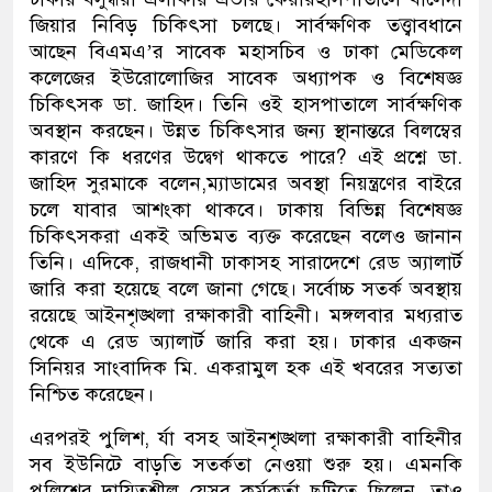
জিয়ার নিবিড় চিকিৎসা চলছে। সার্বক্ষণিক তত্ত্বাবধানে
আছেন বিএমএ’র সাবেক মহাসচিব ও ঢাকা মেডিকেল
কলেজের ইউরোলোজির সাবেক অধ্যাপক ও বিশেষজ্ঞ
চিকিৎসক ডা. জাহিদ। তিনি ওই হাসপাতালে সার্বক্ষণিক
অবস্থান করছেন। উন্নত চিকিৎসার জন্য স্থানান্তরে বিলম্বের
কারণে কি ধরণের উদ্বেগ থাকতে পারে? এই প্রশ্নে ডা.
জাহিদ সুরমাকে বলেন,ম্যাডামের অবস্থা নিয়ন্ত্রণের বাইরে
চলে যাবার আশংকা থাকবে। ঢাকায় বিভিন্ন বিশেষজ্ঞ
চিকিৎসকরা একই অভিমত ব্যক্ত করেছেন বলেও জানান
তিনি। এদিকে, রাজধানী ঢাকাসহ সারাদেশে রেড অ্যালার্ট
জারি করা হয়েছে বলে জানা গেছে। সর্বোচ্চ সতর্ক অবস্থায়
রয়েছে আইনশৃঙ্খলা রক্ষাকারী বাহিনী। মঙ্গলবার মধ্যরাত
থেকে এ রেড অ্যালার্ট জারি করা হয়। ঢাকার একজন
সিনিয়র সাংবাদিক মি. একরামুল হক এই খবরের সত্যতা
নিশ্চিত করেছেন।
এরপরই পুলিশ, র্যা বসহ আইনশৃঙ্খলা রক্ষাকারী বাহিনীর
সব ইউনিটে বাড়তি সতর্কতা নেওয়া শুরু হয়। এমনকি
পুলিশের দায়িত্বশীল যেসব কর্মকর্তা ছুটিতে ছিলেন, তাও