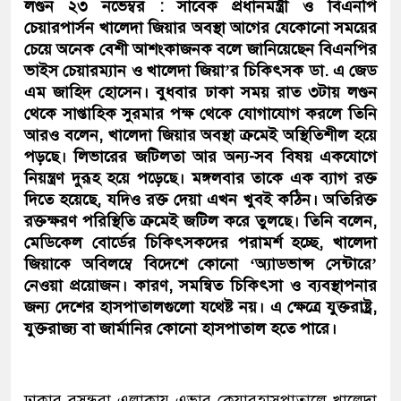
লণ্ডন ২৩ নভেম্বর : সাবেক প্রধানমন্ত্রী ও বিএনপি
চেয়ারপার্সন খালেদা জিয়ার অবস্থা আগের যেকোনো সময়ের
চেয়ে অনেক বেশী আশংকাজনক বলে জানিয়েছেন বিএনপির
ভাইস চেয়ারম্যান ও খালেদা জিয়া’র চিকিৎসক ডা. এ জেড
এম জাহিদ হোসেন। বুধবার ঢাকা সময় রাত ৩টায় লণ্ডন
থেকে সাপ্তাহিক সুরমার পক্ষ থেকে যোগাযোগ করলে তিনি
আরও বলেন, খালেদা জিয়ার অবস্থা ক্রমেই অস্থিতিশীল হয়ে
পড়ছে। লিভারের জটিলতা আর অন্য-সব বিষয় একযোগে
নিয়ন্ত্রণ দুরূহ হয়ে পড়েছে। মঙ্গলবার তাকে এক ব্যাগ রক্ত
দিতে হয়েছে, যদিও রক্ত দেয়া এখন খুবই কঠিন। অতিরিক্ত
রক্তক্ষরণ পরিস্থিতি ক্রমেই জটিল করে তুলছে। তিনি বলেন,
মেডিকেল বোর্ডের চিকিৎসকদের পরামর্শ হচ্ছে, খালেদা
জিয়াকে অবিলম্বে বিদেশে কোনো ‘অ্যাডভান্স সেন্টারে’
নেওয়া প্রয়োজন। কারণ, সমন্বিত চিকিৎসা ও ব্যবস্থাপনার
জন্য দেশের হাসপাতালগুলো যথেষ্ট নয়। এ ক্ষেত্রে যুক্তরাষ্ট্র,
যুক্তরাজ্য বা জার্মানির কোনো হাসপাতাল হতে পারে।
ঢাকার বসুন্ধরা এলাকায় এভার কেয়ারহাসপাতালে খালেদা