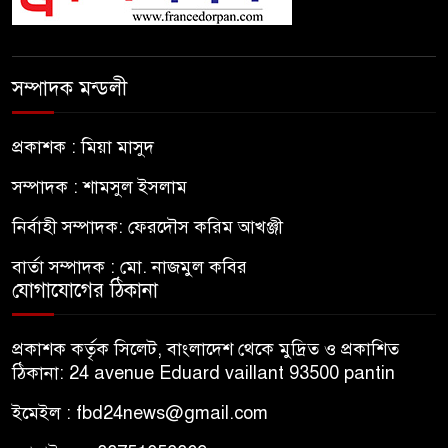
সম্পাদক মন্ডলী
প্রকাশক : মিয়া মাসুদ
সম্পাদক : শামসুল ইসলাম
নির্বাহী সম্পাদক: ফেরদৌস করিম আখঞ্জী
বার্তা সম্পাদক : মো. নাজমুল কবির
যোগাযোগের ঠিকানা
প্রকাশক কর্তৃক সিলেট, বাংলাদেশ থেকে মুদ্রিত ও প্রকাশিত
ঠিকানা: 24 avenue Eduard vaillant 93500 pantin
ইমেইল : fbd24news@gmail.com