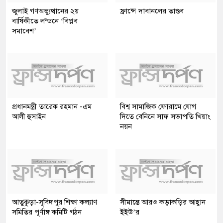
জুলাই গণঅভ্যুত্থানের ২য়
ফ্রান্সে দাবানলের তাণ্ডব
বার্ষিকীতে লন্ডনে ‘বিপ্লব
সমাবেশ’
প্রধানমন্ত্রী তারেক রহমান -এম
বিশ্ব সামাজিক ফোরামে যোগ
আলী হুসাইন
দিতে বেনিনে সাফ সভাপতি খিয়াং
নয়ন
আতুকুড়া-সুবিদপুর শিক্ষা কল্যাণ
সীমান্তে আরও কড়াকড়ির আহ্বান
সমিতির পূর্ণাঙ্গ কমিটি গঠন
ইইউ’র