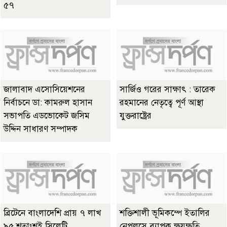
৫৭
জালাবাদ এসোসিয়েশনের
সার্জিও গরের সাক্ষাৎ : তারেক
নির্বাচনে ডা: কামরুল হাসান
রহমানের নেতৃত্বে পূর্ণ আস্থা
সভাপতি এডভোকেট জসিম
যুক্তরাষ্ট্রের
উদ্দিন সাধারণ সম্পাদক
ব্রিটেনে বাংলাদেশি প্রায় ৭ লাখ
শক্তিশালী ভূমিকম্পে ইতালির
৯৫ শতাংশই সিলেটি
নেপলসে ব্যাপক ক্ষয়ক্ষতি