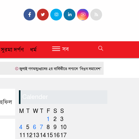
সব
 সুরমা দর্পণ
ধর্ম
জুলাই গণঅভ্যুত্থানের ২য় বার্ষিকীতে লন্ডনে ‘বিপ্লব সমাবেশ’
ফ্রান্সে দাবানলের তাণ্ডব
Calender
াহফিল
M
T
W
T
F
S
S
1
2
3
4
5
6
7
8
9
10
11
12
13
14
15
16
17