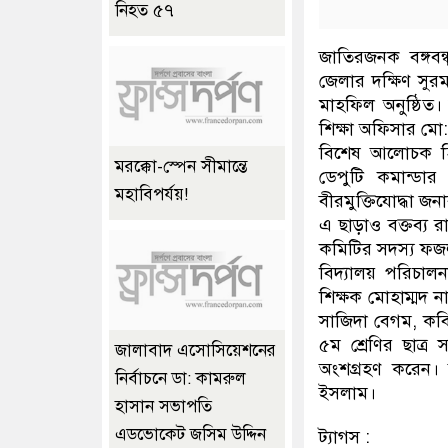
নিহত ৫৭
জাতিরজনক বঙ্গবন
জেলার দক্ষিণ সুর
মাহফিল অনুষ্ঠিত। 
শিক্ষা অফিসার মো
বিশেষ আলোচক হিস
মরক্কো-স্পেন সীমান্তে
ডেপুটি কমান্ডার 
মহাবিপর্যয়!
বীরমুক্তিযোদ্ধা জনা
এ ছাড়াও বক্তব্য 
কমিটির সদস্য ফজ
বিদ্যালয় পরিচাল
শিক্ষক মোহাম্মদ ন
সাজিদা বেগম, কবিত
৫ম শ্রেণির ছাত্র 
জালাবাদ এসোসিয়েশনের
অংশগ্রহণ করেন।
নির্বাচনে ডা: কামরুল
ইসলাম।
হাসান সভাপতি
এডভোকেট জসিম উদ্দিন
ট্যাগস :