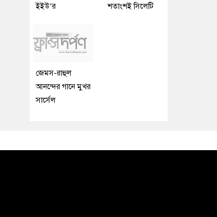
ইইউ’র
শতাংশই সিলেটি
জেমস-রাহুল
আনন্দের গানে মুখর
সার্সেল