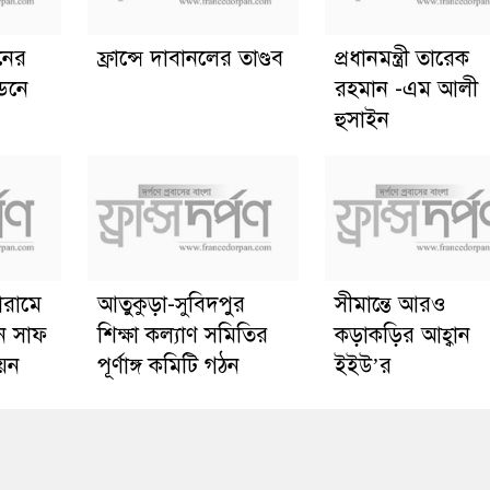
ানের
ফ্রান্সে দাবানলের তাণ্ডব
প্রধানমন্ত্রী তারেক
্ডনে
রহমান -এম আলী
হুসাইন
োরামে
আতুকুড়া-সুবিদপুর
সীমান্তে আরও
ে সাফ
শিক্ষা কল্যাণ সমিতির
কড়াকড়ির আহ্বান
য়ন
পূর্ণাঙ্গ কমিটি গঠন
ইইউ’র