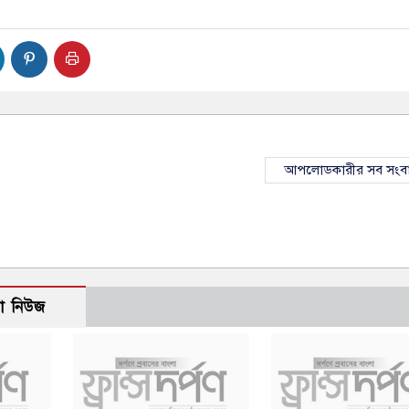
আপলোডকারীর সব সংব
ো নিউজ