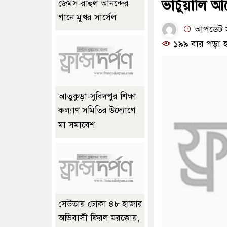
ভার্চুয়ালি 
জেমস-রাহুল আনন্দের
গানে মুখর সার্সেল
আপডেট সম
১৯৯ বার পড়া হ
আতুকুড়া-সুবিদপুর শিক্ষা
কল্যাণ সমিতির উদ্যোগে
মা সমাবেশ
সেউতায় ঢোকা ৪৮ হাজার
অভিবাসী ফিরল মরক্কোয়,