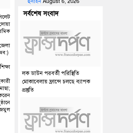
হুসাইন
August 6, 2026
সর্বশেষ সংবাদ
সিলেট
 দোয়া
াথমিক
 জেলা
(অব:)
িক্ষা
লক ডাউন পরবর্তী পরিস্থিতি
হকারী
মোকাবেলায় ফ্রান্সে চলছে ব্যাপক
মোছা;
প্রস্তুতি
 করেন
্ঠানে
জমুল