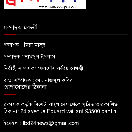
সম্পাদক মন্ডলী
প্রকাশক : মিয়া মাসুদ
সম্পাদক : শামসুল ইসলাম
নির্বাহী সম্পাদক: ফেরদৌস করিম আখঞ্জী
বার্তা সম্পাদক : মো. নাজমুল কবির
যোগাযোগের ঠিকানা
প্রকাশক কর্তৃক সিলেট, বাংলাদেশ থেকে মুদ্রিত ও প্রকাশিত
ঠিকানা: 24 avenue Eduard vaillant 93500 pantin
ইমেইল : fbd24news@gmail.com