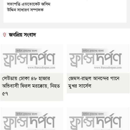
সভাপতি এডভোকেট জসিম
উদ্দিন সাধারণ সম্পাদক
জনপ্রিয় সংবাদ
সেউতায় ঢোকা ৪৮ হাজার
জেমস-রাহুল আনন্দের গানে
অভিবাসী ফিরল মরক্কোয়, নিহত
মুখর সার্সেল
৫৭