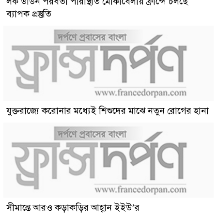
লক ডাউন পরবর্তী পরিস্থিতি মোকাবেলায় ফ্রান্সে চলছে
ব্যাপক প্রস্তুতি
যুক্তরাজ্যে করোনার মধ্যেই শিশুদের মাঝে নতুন রোগের হানা
সীমান্তে আরও কড়াকড়ির আহ্বান ইইউ’র