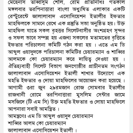
মেহেনাস তাব্বাসুম শেলি, রোম প্রতিনিধিঃ গতকাল
মঙ্গলবার তরপিনাত্তারা বাংলা অধ্যুষিত এলাকার একটি
রেস্টুরেন্টে জালালাবাদ এসোসিয়েশন ইতালীর ইফতার
মাহফিলকে সামনে রেখে এক প্রস্তুতি সভা অনুষ্ঠিত হয়। উক্ত
মাহফিল যাতে সকল বৃহত্তর সিলেটবাসীর অংশগ্রহণ সুন্দর
ও সফল ভাবে সম্পন্ন হয় এজন্য সকলের মতামতের বৃত্তিতে
ইফতার পরিচালনা কমিটি গঠন করা হয় । এতে এম ডি
আব্দুল ওয়াদুদকে পরিচালনা কমিটির চেয়ারম্যান ও শাব্বির
আলমকে কো চেয়ারম্যান করে দায়িত্ব দেওয়া হয় ।
ঐতিহ্যবাহী সিলেট বিভাগ জনগোষ্ঠীর প্রাচীনতম সংগঠন
জালালাবাদ এসোসিয়েশন ইতালী শাখার উদ্যোগে এক
মহতি ইফতার ও দোয়া মাহফিলের আয়োজন করা হয়েছে ।
আগামী ৩রা জুন ২৯রমজান রোজ সোমবার ইতালীর
রাজধানী রোমে তরপিনাত্তারা মুসলিম সেন্টার জামে
মসজিদে (টি এম সি) উক্ত মহতি ইফতার ও দোয়া মাহফিলে
আপনারা সবাই আমন্ত্রিত ।
আমন্ত্রণেঃ এম ডি আব্দুল ওয়াদুদ চেয়ারম্যান
শাব্বির আলম কো চেয়ারম্যান
জালালাবাদ এসোসিয়েশন ইতালী ।