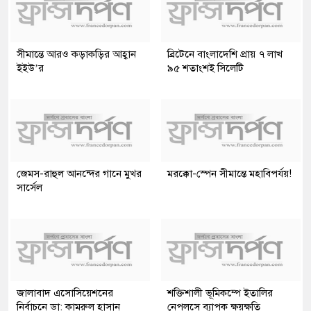
সীমান্তে আরও কড়াকড়ির আহ্বান
ব্রিটেনে বাংলাদেশি প্রায় ৭ লাখ
ইইউ’র
৯৫ শতাংশই সিলেটি
জেমস-রাহুল আনন্দের গানে মুখর
মরক্কো-স্পেন সীমান্তে মহাবিপর্যয়!
সার্সেল
জালাবাদ এসোসিয়েশনের
শক্তিশালী ভূমিকম্পে ইতালির
নির্বাচনে ডা: কামরুল হাসান
নেপলসে ব্যাপক ক্ষয়ক্ষতি