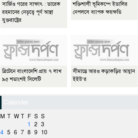
সার্জিও গরের সাক্ষাৎ : তারেক
শক্তিশালী ভূমিকম্পে ইতালির
রহমানের নেতৃত্বে পূর্ণ আস্থা
নেপলসে ব্যাপক ক্ষয়ক্ষতি
যুক্তরাষ্ট্রের
ব্রিটেনে বাংলাদেশি প্রায় ৭ লাখ
সীমান্তে আরও কড়াকড়ির আহ্বান
৯৫ শতাংশই সিলেটি
ইইউ’র
Calender
M
T
W
T
F
S
S
1
2
3
4
5
6
7
8
9
10