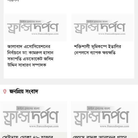
জালাবাদ এসোসিয়েশনের
শক্তিশালী ভূমিকম্পে ইতালির
নির্বাচনে ডা: কামরুল হাসান
নেপলসে ব্যাপক ক্ষয়ক্ষতি
সভাপতি এডভোকেট জসিম
উদ্দিন সাধারণ সম্পাদক
জনপ্রিয় সংবাদ
সেউতায় ঢোকা ৪৮ হাজার
জেমস-রাহুল আনন্দের গানে