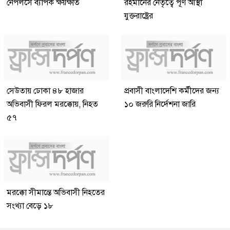
নেপলসে ব্যাপক ক্ষয়ক্ষতি
রহমানের নেতৃত্বে পূর্ণ আস্থা
যুক্তরাষ্ট্রের
সেউতায় ঢোকা ৪৮ হাজার
প্রবাসী বাংলাদেশি কর্মীদের জন্য
অভিবাসী ফিরল মরক্কোয়, নিহত
১০ জরুরি নির্দেশনা জারি
৫৭
মরক্কো সীমান্তে অভিবাসী নিহতের
সংখ্যা বেড়ে ১৮