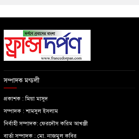
সম্পাদক মন্ডলী
প্রকাশক : মিয়া মাসুদ
সম্পাদক : শামসুল ইসলাম
নির্বাহী সম্পাদক: ফেরদৌস করিম আখঞ্জী
বার্তা সম্পাদক : মো. নাজমুল কবির