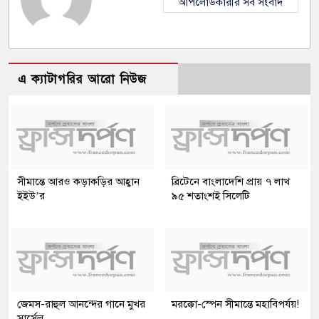
আপলোডকারীর সব সংবাদ
এ ক্যাটাগরির আরো নিউজ
সীমান্তে আরও কড়াকড়ির আহ্বান
ব্রিটেনে বাংলাদেশি প্রায় ৭ লাখ
ইইউ’র
৯৫ শতাংশই সিলেটি
জেমস-রাহুল আনন্দের গানে মুখর
মরক্কো-স্পেন সীমান্তে মহাবিপর্যয়!
সার্সেল