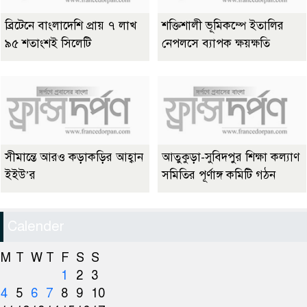
ব্রিটেনে বাংলাদেশি প্রায় ৭ লাখ
শক্তিশালী ভূমিকম্পে ইতালির
৯৫ শতাংশই সিলেটি
নেপলসে ব্যাপক ক্ষয়ক্ষতি
সীমান্তে আরও কড়াকড়ির আহ্বান
আতুকুড়া-সুবিদপুর শিক্ষা কল্যাণ
ইইউ’র
সমিতির পূর্ণাঙ্গ কমিটি গঠন
Calender
M
T
W
T
F
S
S
1
2
3
4
5
6
7
8
9
10