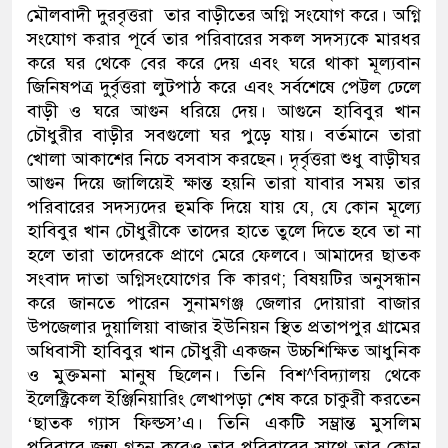
মৌলবাদী দুরবৃত্তরা তার বাড়ীতের অগ্নি সংযোগ করে। অগ্নি
সংযোগ করার পূর্বে তার পরিবারের সকল সদস্যকে মারধর
করে ঘর থেকে বের করে দেয় এবং ঘরে থাকা মূল্যবান
জিনিষপত্র দুর্বৃত্তরা লুটপাঠ করে এবং সর্বশেষে পেট্টল ঢেলে
বাড়ী ও ঘরে আগুন ধরিয়ে দেয়। আগুনে হাবিবুর খান
চৌধুরীর বাড়ীর সবগুলো ঘর পুড়ে যায়। বর্তমানে তারা
খোলা আকাশের নিচে বসবাস করছেন। দৃর্বৃত্তরা শুধু বাড়ীঘর
আগুন দিয়ে জালিয়েই ক্ষান্ত হয়নি তারা যাবার সময় তার
পরিবারের সদস্যদের হুমকি দিয়ে যায় যে, যে কোন মূল্যে
হাবিবুর খান চৌধুরীকে তাদের হাতে তুলে দিতে হবে তা না
হলে তারা তাদেরকে প্রাণে মেরে ফেলবে। আমাদের ছাতক
সংবাদ দাতা অগ্নিসংযোগের কি কারণ; বিষয়টির অনুসন্ধান
করে জানতে পারেন সুনামগঞ্জ জেলার দোয়ারা বাজার
উপজেলার দুয়ালিয়া বাজার ইউনিয়ন স্থিত প্রতাপপুর গ্রামের
অধিবাসী হাবিবুর খান চৌধুরী একজন উচ্চশিক্ষিত আধুনিক
ও মুক্তমনা মানুষ ছিলেন। তিনি বিশ^বিদ্যালয় থেকে
ইলেক্ট্রিকেল ইঞ্জিনিয়ারিং লেখাপড়া শেষ করে চাকুরী করতেন
‘ছাতক গ্যাস ফিল্ডস’এ। তিনি একটি সম্ভ্রান্ত মুসলিম
পরিবারে জন্ম গ্রহন করেও তার পরিবারের সাথে তার কোন