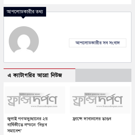
আপলোডকারীর তথ্য
আপলোডকারীর সব সংবাদ
এ ক্যাটাগরির আরো নিউজ
জুলাই গণঅভ্যুত্থানের ২য়
ফ্রান্সে দাবানলের তাণ্ডব
বার্ষিকীতে লন্ডনে ‘বিপ্লব
সমাবেশ’