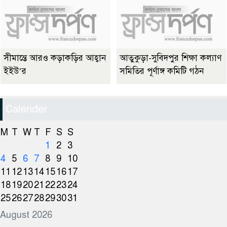
সীমান্তে আরও কড়াকড়ির আহ্বান
আতুকুড়া-সুবিদপুর শিক্ষা কল্যাণ
ইইউ’র
সমিতির পূর্ণাঙ্গ কমিটি গঠন
Calender
M
T
W
T
F
S
S
1
2
3
4
5
6
7
8
9
10
11
12
13
14
15
16
17
18
19
20
21
22
23
24
25
26
27
28
29
30
31
August 2026