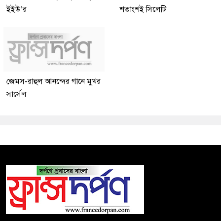
ইইউ’র
শতাংশই সিলেটি
জেমস-রাহুল আনন্দের গানে মুখর
সার্সেল