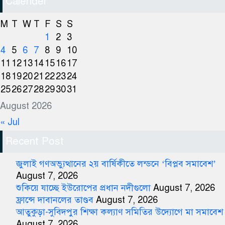
Calender
M
T
W
T
F
S
S
1
2
3
4
5
6
7
8
9
10
11
12
13
14
15
16
17
18
19
20
21
22
23
24
25
26
27
28
29
30
31
August 2026
« Jul
Recent Post
জুলাই গণঅভ্যুত্থানের ২য় বার্ষিকীতে লন্ডনে ‘বিপ্লব সমাবেশ’
August 7, 2026
শুকিয়ে যাচ্ছে ইউরোপের প্রধান নদীগুলো
August 7, 2026
ফ্রান্সে দাবানলের তাণ্ডব
August 7, 2026
আতুকুড়া-সুবিদপুর শিক্ষা কল্যাণ সমিতির উদ্যোগে মা সমাবেশ
August 7, 2026