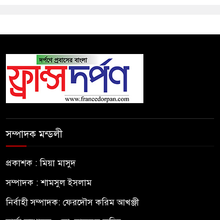
সম্পাদক মন্ডলী
প্রকাশক : মিয়া মাসুদ
সম্পাদক : শামসুল ইসলাম
নির্বাহী সম্পাদক: ফেরদৌস করিম আখঞ্জী