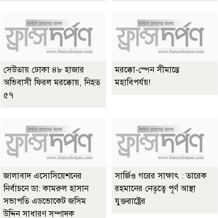
সেউতায় ঢোকা ৪৮ হাজার
মরক্কো-স্পেন সীমান্তে
অভিবাসী ফিরল মরক্কোয়, নিহত
মহাবিপর্যয়!
৫৭
জালাবাদ এসোসিয়েশনের
সার্জিও গরের সাক্ষাৎ : তারেক
নির্বাচনে ডা: কামরুল হাসান
রহমানের নেতৃত্বে পূর্ণ আস্থা
সভাপতি এডভোকেট জসিম
যুক্তরাষ্ট্রের
উদ্দিন সাধারণ সম্পাদক