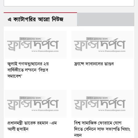
এ ক্যাটাগরির আরো নিউজ
জুলাই গণঅভ্যুত্থানের ২য়
ফ্রান্সে দাবানলের তাণ্ডব
বার্ষিকীতে লন্ডনে ‘বিপ্লব
সমাবেশ’
প্রধানমন্ত্রী তারেক রহমান -এম
বিশ্ব সামাজিক ফোরামে যোগ
আলী হুসাইন
দিতে বেনিনে সাফ সভাপতি খিয়াং
নয়ন