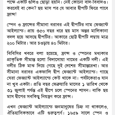
পক্ষে একটি গুলিও ছোড়া হয়নি। নেই কোনো বাদ-বিবাদও।
করবেই বা কেন? ছয় মাস পর যে আবার দ্বীপটি ফিরে পাবে
ফ্রান্স!
স্পেন ও ফ্রান্সের সীমানা বরাবর এই দ্বীপটির নাম ফেজ্যান্ট
আইল্যান্ড। প্রায় ৩৫০ বছর ধরে ছয় মাস অন্তর মালিকানা
বদল হয়ে আসছে দ্বীপটির। আকারে ছোট্ট দ্বীপটি লম্বায় মাত্র
২০০ মিটার। আর চওড়ায় ৪০ মিটার।
বিবিসির খবরে বলা হয়েছে, ফ্রান্স ও স্পেনের মধ্যকার
প্রাকৃতিক সীমান্ত হলো বিদাসোয়া নামের একটি নদী। এই
নদীর ঠিক মাঝ দিয়ে গেছে দুই দেশের সীমান্তরেখা। আর
সীমানা বরাবর একফালি দ্বীপ ফেজ্যান্ট আইল্যান্ড। গাছে
ঘেরা ফেজ্যান্ট আইল্যান্ডে কেউ থাকে না। পর্যটকেরাও যান
না খুব একটা। প্রতি বছর ফেব্রুয়ারি মাসের ১ তারিখ থেকে
৩১ জুলাই পর্যন্ত এই দ্বীপে চলে স্পেনের শাসন। বাকি ছয়
মাস দ্বীপের সবকিছু নিয়ন্ত্রণ করে ফ্রান্স।
এখন ফেজ্যান্ট আইল্যান্ডে জনমানুষের চিহ্ন না থাকলেও,
ঐতিহাসিকভাবে এটি গুরুত্বপূর্ণ। ১৬৫৯ সালে স্পেন ও