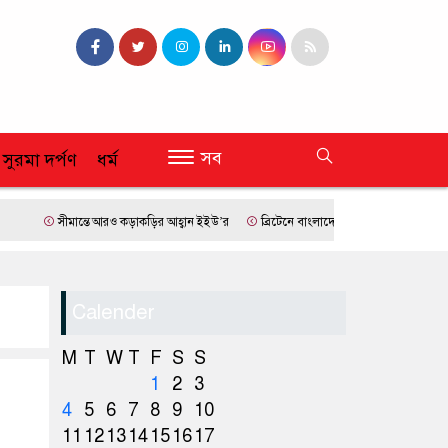
সব
 সুরমা দর্পণ
ধর্ম
সীমান্তে আরও কড়াকড়ির আহ্বান ইইউ’র
ব্রিটেনে বাংলাদেশি প্রায় ৭ লাখ ৯৫ শতাংশই সিলেটি
Calender
M
T
W
T
F
S
S
1
2
3
4
5
6
7
8
9
10
11
12
13
14
15
16
17