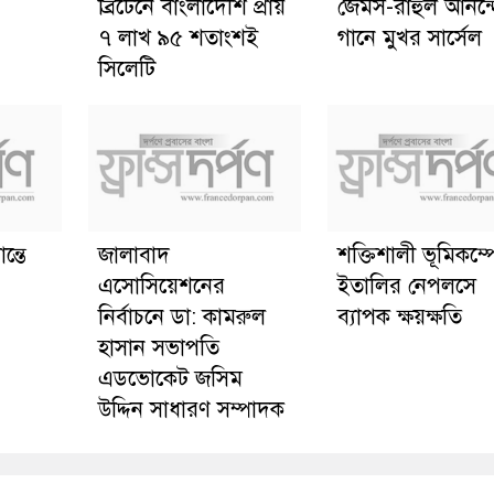
ব্রিটেনে বাংলাদেশি প্রায়
জেমস-রাহুল আনন্
৭ লাখ ৯৫ শতাংশই
গানে মুখর সার্সেল
সিলেটি
ন্তে
জালাবাদ
শক্তিশালী ভূমিকম্প
এসোসিয়েশনের
ইতালির নেপলসে
নির্বাচনে ডা: কামরুল
ব্যাপক ক্ষয়ক্ষতি
হাসান সভাপতি
এডভোকেট জসিম
উদ্দিন সাধারণ সম্পাদক