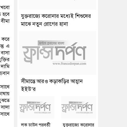
াখবো
ে হবে
যুক্তরাজ্যে করোনার মধ্যেই শিশুদের
 বীমা
মাঝে নতুন রোগের হানা
ে করে
তু এ
 বাসা
ক্তির
 দামি
্যবান
সীমান্তে আরও কড়াকড়ির আহ্বান
 সাথে
ইইউ’র
াষায়
বুঝতে
সাদা
সাথে
লক ডাউন পরবর্তী
যুক্তরাজ্যে করোনার