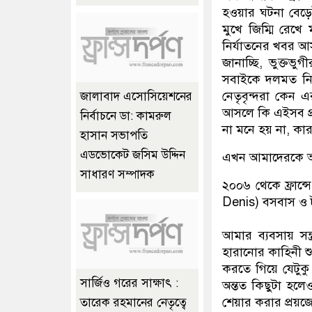
হওয়ার ঘটনা বেড়েই য
মুখে জিম্মি রেখে
নির্যাতনের খবর আ
জানাচ্ছি, ভুক্ত
সবাইকে দলমত নির্
নেতৃবৃন্দরা কেন এ
জালাবাদ এসোসিয়েশনের
আসলে কি এইসব প্র
নির্বাচনে ডা: কামরুল
না মনে হয় না, কার
হাসান সভাপতি
এডভোকেট জসিম উদ্দিন
এখন আমাদেরকে অল
সাধারণ সম্পাদক
২০০৬ থেকে ফ্রান
Denis) বসবাস ও ট
আমার ব্যবসায় সন্ত্
হারানোর কাহিনী শ
করতে গিয়ে যেটুক
সার্জিও গরের সাক্ষাৎ :
অন্তত কিছুটা হল
শেয়ার করার প্রয়
তারেক রহমানের নেতৃত্বে