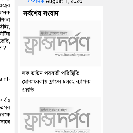
সম্পাদক
August 1, 2026
ত্রের
 অনেক
সর্বশেষ সংবাদ
িন্দা
চ্ছি,
নিটির
তেছি,
ে ?
লক ডাউন পরবর্তী পরিস্থিতি
aint-
মোকাবেলায় ফ্রান্সে চলছে ব্যাপক
প্রস্তুতি
্বস্ব
র এসব
দেরকে
 সাথে