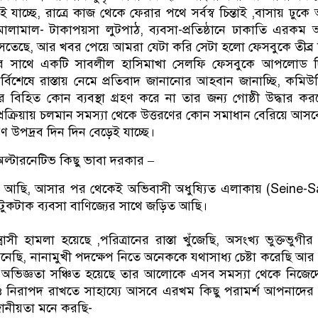
াচ্ছে, রাত্রে কাজ থেকে ফেরার পথে সর্বস্ব চিন্তাই ,বাসায় ঢুকে অস্
 মালামাল- টাকাপয়সা লুটপাঠ, ব্যবসা-প্রতিষ্ঠানে ঢাকাতি এরকম
সতেছে, আর খবর পেয়ে আমরা যেটা করি সেটা হলো ফেসবুকে তীব্র ন
ভুগীর সাথে একটি সাবলীল হাসিমাখা সেলফি ফেসবুকে আপলোড দি
বিশেষে রাস্তায় নেমে প্রতিবাদ জানানোর আহবান জানাচ্ছি, কমিউ
র বিহিত কোন ব্যবস্থা গ্রহণ করে না তার জন্য গোষ্ঠী উদ্ধার কর
ক্রিয়ায় চলমান সমস্যা থেকে উত্তরণের কোন সমাধান বেরিয়ে আসব
ণ উপদ্রব দিন দিন বেড়েই যাচ্ছে।
্টারনেটিভ কিছু ভাবা দরকার –
্সে আছি, আসার পর থেকেই অভিবাসী অধুষ্যিত এলাকায় (Seine-S
ুকটাক ব্যবসা বাণিজ্যের সাথে জড়িত আছি।
রাসী হামলা হয়েছে ,পরিত্রানের রাস্তা খুঁজেছি, অসংখ্য ভুক্তভুগীর সর
ুনেছি, নানামুখী পদক্ষেপ নিতে অনেককে যথাসাধ্য চেষ্টা করেছি আ
ু অভিজ্ঞতা সঞ্চিত হয়েছে তার আলোকে এসব সমস্যা থেকে নিজে
েও নিরাপদ রাখতে সাহায্যে আসবে এরখম কিছু পরামর্শ আপনাদের
জোনীয়তা মনে করছি-