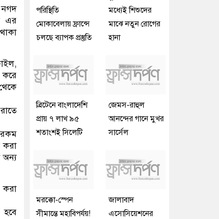
: নগদ
পরিস্থিতি
মধ্যেই শিশুদের
াই এর
মোকাবেলায় ফ্রান্সে
মাঝে নতুন রোগের
 থাকা
চলছে ব্যাপক প্রস্তুতি
হানা
ফাইল,
ন করে
 থেকে
ব্রিটেনে বাংলাদেশি
জেমস-রাহুল
 রাতে
প্রায় ৭ লাখ ৯৫
আনন্দের গানে মুখর
শতাংশই সিলেটি
সার্সেল
 এরকম
া করা
 অন্য
া করা
মরক্কো-স্পেন
জালাবাদ
 হবে
সীমান্তে মহাবিপর্যয়!
এসোসিয়েশনের