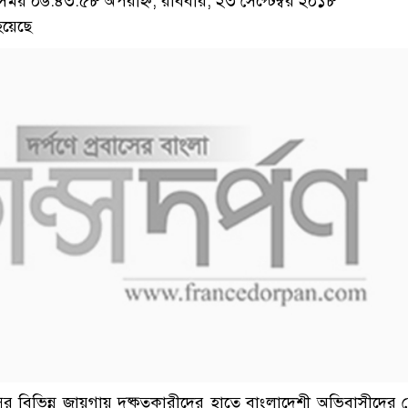
য় ০৬:৪৩:৫৮ অপরাহ্ন, রবিবার, ২৩ সেপ্টেম্বর ২০১৮
হয়েছে
ের বিভিন্ন জায়গায় দুষ্কৃতকারীদের হাতে বাংলাদেশী অভিবাসীদের হে