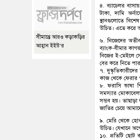
৪. ব্যাচেলর বাসা
টাকা, দামি অর্না
স্থানগুলোতে বিশে
উচিত। এতে করে অ
সীমান্তে আরও কড়াকড়ির
৬. নিজেদের অতীব জ
আহ্বান ইইউ’র
ব্যাংক-বীমার কাগজ
নিজের ই-মেইলে স
বের করে নিতে পা
৭. দুস্কৃতিকারীদে
কাজ থেকে ফেরার
৮. ফরাসি ভাষা শ
সমস্যার মোকাবেলা
সম্ভব হয়। তাছাড়া
জাতির চেয়ে আমাদেরক
৯. মেরি থেকে হোক
উচিত। যেখানে অপেক
১০. প্রতিটি ছো