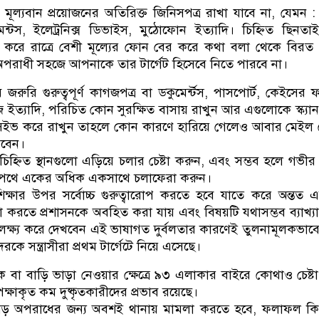
য় মূল্যবান প্রয়োজনের অতিরিক্ত জিনিসপত্র রাখা যাবে না, যেমন 
মেন্টস, ইলেট্রনিক্স ডিভাইস, মুঠোফোন ইত্যাদি। চিহ্নিত ছিনত
ষ করে রাত্রে বেশী মূল্যের ফোন বের করে কথা বলা থেকে বিরত
পরাধী সহজে আপনাকে তার টার্গেট হিসেবে নিতে পারবে না।
রুরি গুরুত্বপূর্ণ কাগজপত্র বা ডকুমের্ন্টস, পাসপোর্ট, কেইসের 
 ইত্যাদি, পরিচিত কোন সুরক্ষিত বাসায় রাখুন আর এগুলোকে স্ক্যা
েইভ করে রাখুন তাহলে কোন কারণে হারিয়ে গেলেও আবার মেইল
রবেন।
র চিহ্নিত স্থানগুলো এড়িয়ে চলার চেষ্টা করুন, এবং সম্ভব হলে গভীর
 পথে একের অধিক একসাথে চলাফেরা করুন।
িক্ষার উপর সর্বোচ্চ গুরুত্বারোপ করতে হবে যাতে করে অন্তত
 করতে প্রশাসনকে অবহিত করা যায় এবং বিষয়টি যথাসম্ভব ব্যাখ্য
 লক্ষ্য করে দেখবেন এই ভাষাগত দুর্বলতার কারণেই তুলনামূলকভাবে
ে সন্ত্রাসীরা প্রথম টার্গেটে নিয়ে এসেছে।
 বা বাড়ি ভাড়া নেওয়ার ক্ষেত্রে ৯৩ এলাকার বাইরে কোথাও চেষ্ট
্ষাকৃত কম দুষ্কৃতকারীদের প্রভাব রয়েছে।
ট বড় অপরাধের জন্য অবশই থানায় মামলা করতে হবে, ফলাফল কি