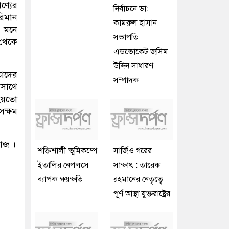
ণ্যের
নির্বাচনে ডা:
রিমান
কামরুল হাসান
। মনে
সভাপতি
 থেকে
এডভোকেট জসিম
উদ্দিন সাধারণ
তাদের
সম্পাদক
 সাথে
হয়তো
ক্ষম
মাজ ।
শক্তিশালী ভূমিকম্পে
সার্জিও গরের
ইতালির নেপলসে
সাক্ষাৎ : তারেক
ব্যাপক ক্ষয়ক্ষতি
রহমানের নেতৃত্বে
পূর্ণ আস্থা যুক্তরাষ্ট্রের