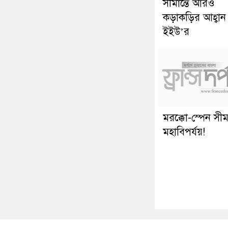
সীমান্তে আরও
কড়াকড়ির আহ্বান
ইইউ’র
মরক্কো-স্পেন সীমা
মহাবিপর্যয়!