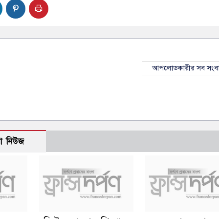
আপলোডকারীর সব সংব
ো নিউজ