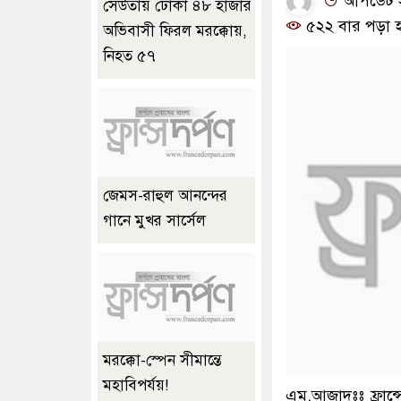
আপডেট সম
সেউতায় ঢোকা ৪৮ হাজার
৫২২ বার পড়া 
অভিবাসী ফিরল মরক্কোয়,
নিহত ৫৭
জেমস-রাহুল আনন্দের
গানে মুখর সার্সেল
মরক্কো-স্পেন সীমান্তে
মহাবিপর্যয়!
এম.আজাদঃঃ ফ্রান্স