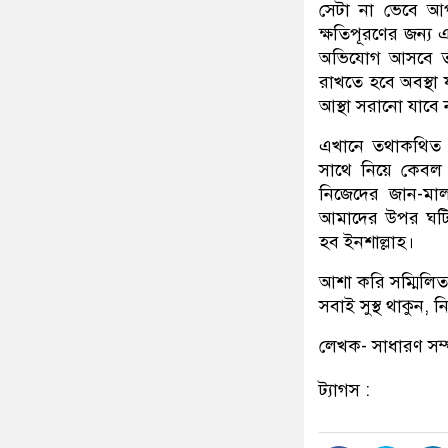
সেটা না ভেবে আপন
ক্ষতিপূরণের জন্য 
অভিযোগ আসবে তার 
রাখতে হবে অবস্থা
আস্থা সরানো যাবে 
এখানে তথাকথিত ন
সাথে নিয়ে কেবল র
নিজেদের জান-মা
আমাদের উপর ঘটি
হব ইনশাল্লাহ।
আশা করি সম্মিলিত 
সবাই সুস্থ থাকুন, 
লেখক- সাধারণ সম্প
ট্যাগস :