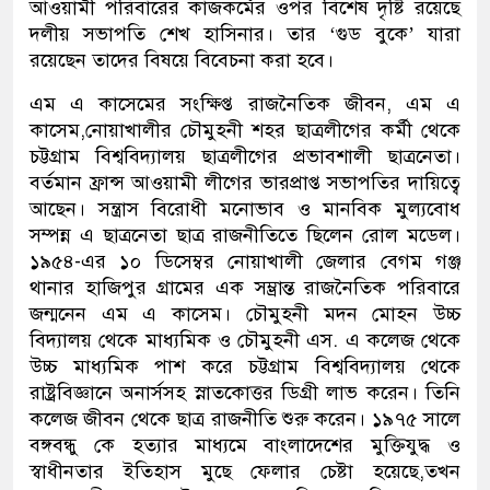
আওয়ামী পরিবারের কাজকর্মের ওপর বিশেষ দৃষ্টি রয়েছে
দলীয় সভাপতি শেখ হাসিনার। তার ‘গুড বুকে’ যারা
রয়েছেন তাদের বিষয়ে বিবেচনা করা হবে।
এম এ কাসেমের সংক্ষিপ্ত রাজনৈতিক জীবন, এম এ
কাসেম,নোয়াখালীর চৌমুহনী শহর ছাত্রলীগের কর্মী থেকে
চট্টগ্রাম বিশ্ববিদ্যালয় ছাত্রলীগের প্রভাবশালী ছাত্রনেতা।
বর্তমান ফ্রান্স আওয়ামী লীগের ভারপ্রাপ্ত সভাপতির দায়িত্বে
আছেন। সন্ত্রাস বিরোধী মনোভাব ও মানবিক মুল্যবোধ
সম্পন্ন এ ছাত্রনেতা ছাত্র রাজনীতিতে ছিলেন রোল মডেল।
১৯৫৪-এর ১০ ডিসেম্বর নোয়াখালী জেলার বেগম গঞ্জ
থানার হাজিপুর গ্রামের এক সম্ভ্রান্ত রাজনৈতিক পরিবারে
জন্মনেন এম এ কাসেম। চৌমুহনী মদন মোহন উচ্চ
বিদ্যালয় থেকে মাধ্যমিক ও চৌমুহনী এস. এ কলেজ থেকে
উচ্চ মাধ্যমিক পাশ করে চট্টগ্রাম বিশ্ববিদ্যালয় থেকে
রাষ্ট্রবিজ্ঞানে অনার্সসহ স্নাতকোত্তর ডিগ্রী লাভ করেন। তিনি
কলেজ জীবন থেকে ছাত্র রাজনীতি শুরু করেন। ১৯৭৫ সালে
বঙ্গবন্ধু কে হত্যার মাধ্যমে বাংলাদেশের মুক্তিযুদ্ধ ও
স্বাধীনতার ইতিহাস মুছে ফেলার চেষ্টা হয়েছে,তখন