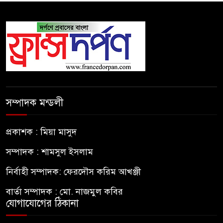
সম্পাদক মন্ডলী
প্রকাশক : মিয়া মাসুদ
সম্পাদক : শামসুল ইসলাম
নির্বাহী সম্পাদক: ফেরদৌস করিম আখঞ্জী
বার্তা সম্পাদক : মো. নাজমুল কবির
যোগাযোগের ঠিকানা