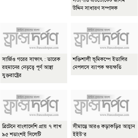
সভাপতি এডভোকেট জসিম
উদ্দিন সাধারণ সম্পাদক
সার্জিও গরের সাক্ষাৎ : তারেক
শক্তিশালী ভূমিকম্পে ইতালির
রহমানের নেতৃত্বে পূর্ণ আস্থা
নেপলসে ব্যাপক ক্ষয়ক্ষতি
যুক্তরাষ্ট্রের
ব্রিটেনে বাংলাদেশি প্রায় ৭ লাখ
সীমান্তে আরও কড়াকড়ির আহ্বান
৯৫ শতাংশই সিলেটি
ইইউ’র