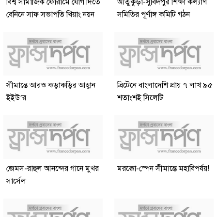
বিশ্ব সামাজিক ফোরামে যোগ দিতে
আতুকুড়া-সুবিদপুর শিক্ষা কল্যাণ
বেনিনে সাফ সভাপতি খিয়াং নয়ন
সমিতির পূর্ণাঙ্গ কমিটি গঠন
সীমান্তে আরও কড়াকড়ির আহ্বান
ব্রিটেনে বাংলাদেশি প্রায় ৭ লাখ ৯৫
ইইউ’র
শতাংশই সিলেটি
জেমস-রাহুল আনন্দের গানে মুখর
মরক্কো-স্পেন সীমান্তে মহাবিপর্যয়!
সার্সেল