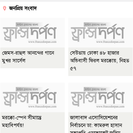
জনপ্রিয় সংবাদ
জেমস-রাহুল আনন্দের গানে
সেউতায় ঢোকা ৪৮ হাজার
মুখর সার্সেল
অভিবাসী ফিরল মরক্কোয়, নিহত
৫৭
মরক্কো-স্পেন সীমান্তে
জালাবাদ এসোসিয়েশনের
মহাবিপর্যয়!
নির্বাচনে ডা: কামরুল হাসান