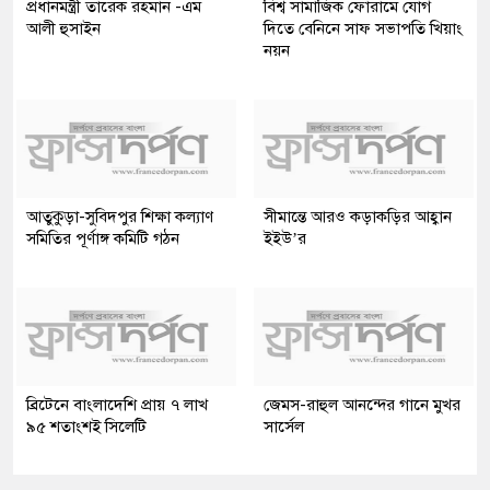
প্রধানমন্ত্রী তারেক রহমান -এম
বিশ্ব সামাজিক ফোরামে যোগ
আলী হুসাইন
দিতে বেনিনে সাফ সভাপতি খিয়াং
নয়ন
আতুকুড়া-সুবিদপুর শিক্ষা কল্যাণ
সীমান্তে আরও কড়াকড়ির আহ্বান
সমিতির পূর্ণাঙ্গ কমিটি গঠন
ইইউ’র
ব্রিটেনে বাংলাদেশি প্রায় ৭ লাখ
জেমস-রাহুল আনন্দের গানে মুখর
৯৫ শতাংশই সিলেটি
সার্সেল