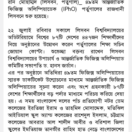
রনি মোহাম্মদ (লিসবন, পর্তুগাল)_ ৪৯তম আন্তর্জাতিক
ফিজিক্স অলিম্পিয়াডেক (IPhO) পর্তুগালের রাজধানী
লিসবনে শুরু হয়েছে।
২২ জুলাই রবিবার সকালে লিসবন বিশ্ববিদ্যালয়ের
অডিটরিয়ামে বিশ্বের ৮৭টি দেশের ৪৪৭জন শিক্ষার্থীদের
নিয়ে অনুষ্ঠানের উদ্বোধন করেন পর্তুগালের শিক্ষা সচিব
জোয়ান কোস্টা। শুভেচ্ছা বক্তব্য রাখেন লিসবন
বিশ্ববিদ্যালয়ের উপাচার্য ও আন্তর্জাতিক ফিজিক্স অলিম্পিয়াড
কমিটির সভাপতি ড. হানস জর্ডান।
এর পর অনুষ্ঠানে অতিথিরা ৪৯তম ফিজিক্স অলিম্পিয়াডের
স্মারক ডাকটিকেট উন্মোচনের মাধ্যমে আন্তর্জাতিক ফিজিক্স
অলিম্পিয়াডের সূচনা করেন এবং অংশ গ্রহনকারী ৮৭টি
দেশের শিক্ষার্থীদের বড় পর্দার মাধ্যমে পরিচয় করিয়ে দেয়া
হয়। এ সময় বাংলাদেশ দলের পাঁচ প্রতিযোগী নটর ডেম
কলেজের ইরতিজা ইরাম ও তাহমিদ মোসাদ্দেক, মতিঝিল
আইডিয়াল স্কুল অ্যান্ড কলেজের রাশেদুল ইসলাম, চট্টগ্রাম
কলেজের আবরার আল শাদীদ আবীর ও বরিশাল জিলা
স্কুলের ইমতিয়াজ তানভীর রাহিম হাত নেড়ে বাংলাদেশের