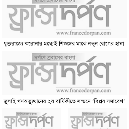
যুক্তরাজ্যে করোনার মধ্যেই শিশুদের মাঝে নতুন রোগের হানা
জুলাই গণঅভ্যুত্থানের ২য় বার্ষিকীতে লন্ডনে ‘বিপ্লব সমাবেশ’