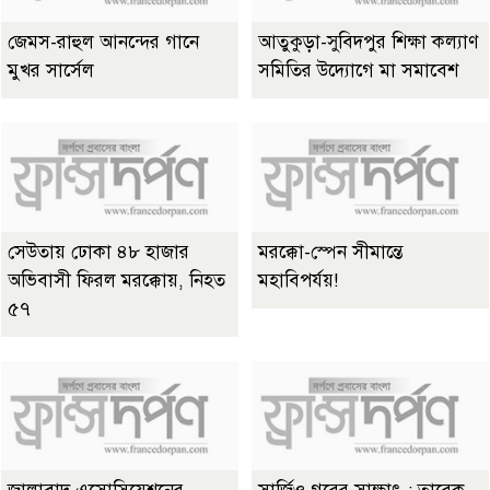
জেমস-রাহুল আনন্দের গানে
আতুকুড়া-সুবিদপুর শিক্ষা কল্যাণ
মুখর সার্সেল
সমিতির উদ্যোগে মা সমাবেশ
সেউতায় ঢোকা ৪৮ হাজার
মরক্কো-স্পেন সীমান্তে
অভিবাসী ফিরল মরক্কোয়, নিহত
মহাবিপর্যয়!
৫৭