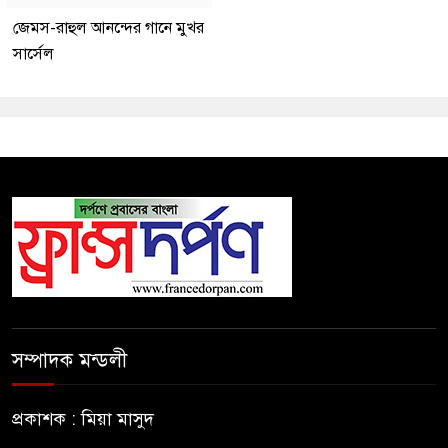
জেমস-রাহুল আনন্দের গানে মুখর
সার্সেল
সম্পাদক মন্ডলী
প্রকাশক : মিয়া মাসুদ