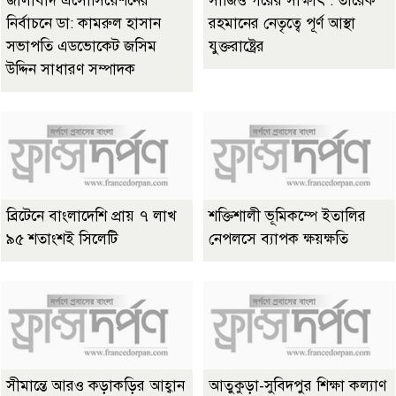
জালাবাদ এসোসিয়েশনের
সার্জিও গরের সাক্ষাৎ : তারেক
নির্বাচনে ডা: কামরুল হাসান
রহমানের নেতৃত্বে পূর্ণ আস্থা
সভাপতি এডভোকেট জসিম
যুক্তরাষ্ট্রের
উদ্দিন সাধারণ সম্পাদক
ব্রিটেনে বাংলাদেশি প্রায় ৭ লাখ
শক্তিশালী ভূমিকম্পে ইতালির
৯৫ শতাংশই সিলেটি
নেপলসে ব্যাপক ক্ষয়ক্ষতি
সীমান্তে আরও কড়াকড়ির আহ্বান
আতুকুড়া-সুবিদপুর শিক্ষা কল্যাণ