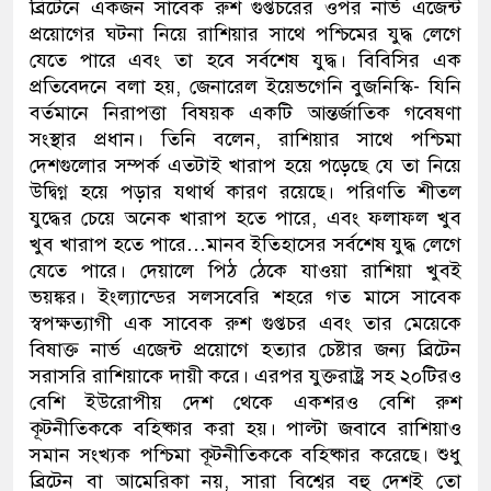
ব্রিটেনে একজন সাবেক রুশ গুপ্তচরের ওপর নার্ভ এজেন্ট
প্রয়োগের ঘটনা নিয়ে রাশিয়ার সাথে পশ্চিমের যুদ্ধ লেগে
যেতে পারে এবং তা হবে সর্বশেষ যুদ্ধ। বিবিসির এক
প্রতিবেদনে বলা হয়, জেনারেল ইয়েভগেনি বুজনিস্কি- যিনি
বর্তমানে নিরাপত্তা বিষয়ক একটি আন্তর্জাতিক গবেষণা
সংস্থার প্রধান। তিনি বলেন, রাশিয়ার সাথে পশ্চিমা
দেশগুলোর সম্পর্ক এতটাই খারাপ হয়ে পড়েছে যে তা নিয়ে
উদ্বিগ্ন হয়ে পড়ার যথার্থ কারণ রয়েছে। পরিণতি শীতল
যুদ্ধের চেয়ে অনেক খারাপ হতে পারে, এবং ফলাফল খুব
খুব খারাপ হতে পারে…মানব ইতিহাসের সর্বশেষ যুদ্ধ লেগে
যেতে পারে। দেয়ালে পিঠ ঠেকে যাওয়া রাশিয়া খুবই
ভয়ঙ্কর। ইংল্যান্ডের সলসবেরি শহরে গত মাসে সাবেক
স্বপক্ষত্যাগী এক সাবেক রুশ গুপ্তচর এবং তার মেয়েকে
বিষাক্ত নার্ভ এজেন্ট প্রয়োগে হত্যার চেষ্টার জন্য ব্রিটেন
সরাসরি রাশিয়াকে দায়ী করে। এরপর যুক্তরাষ্ট্র সহ ২০টিরও
বেশি ইউরোপীয় দেশ থেকে একশরও বেশি রুশ
কূটনীতিককে বহিষ্কার করা হয়। পাল্টা জবাবে রাশিয়াও
সমান সংখ্যক পশ্চিমা কূটনীতিককে বহিষ্কার করেছে। শুধু
ব্রিটেন বা আমেরিকা নয়, সারা বিশ্বের বহু দেশই তো