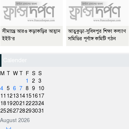
সীমান্তে আরও কড়াকড়ির আহ্বান
আতুকুড়া-সুবিদপুর শিক্ষা কল্যাণ
ইইউ’র
সমিতির পূর্ণাঙ্গ কমিটি গঠন
Calender
M
T
W
T
F
S
S
1
2
3
4
5
6
7
8
9
10
11
12
13
14
15
16
17
18
19
20
21
22
23
24
25
26
27
28
29
30
31
August 2026