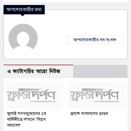
আপলোডকারীর তথ্য
আপলোডকারীর সব সংবাদ
এ ক্যাটাগরির আরো নিউজ
জুলাই গণঅভ্যুত্থানের ২য়
ফ্রান্সে দাবানলের তাণ্ডব
বার্ষিকীতে লন্ডনে ‘বিপ্লব
সমাবেশ’