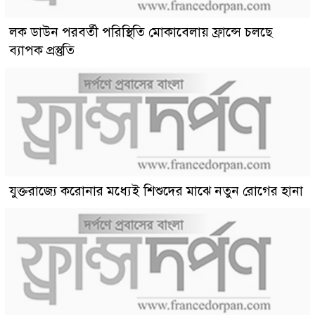
লক ডাউন পরবর্তী পরিস্থিতি মোকাবেলায় ফ্রান্সে চলছে
ব্যাপক প্রস্তুতি
যুক্তরাজ্যে করোনার মধ্যেই শিশুদের মাঝে নতুন রোগের হানা