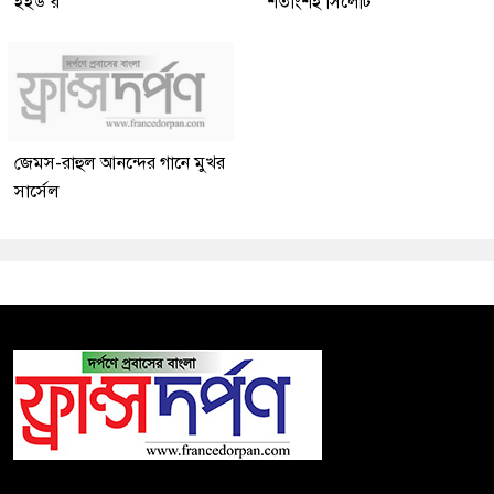
ইইউ’র
শতাংশই সিলেটি
জেমস-রাহুল আনন্দের গানে মুখর
সার্সেল