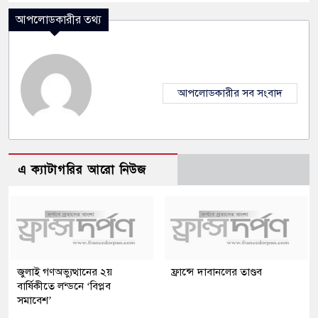
আপলোডকারীর তথ্য
আপলোডকারীর সব সংবাদ
এ ক্যাটাগরির আরো নিউজ
জুলাই গণঅভ্যুত্থানের ২য়
ফ্রান্সে দাবানলের তাণ্ডব
বার্ষিকীতে লন্ডনে ‘বিপ্লব
সমাবেশ’