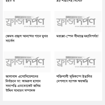
ইইউ’র
৯৫ শতাংশই সিলেটি
জেমস-রাহুল আনন্দের গানে মুখর
মরক্কো-স্পেন সীমান্তে মহাবিপর্যয়!
সার্সেল
জালাবাদ এসোসিয়েশনের
শক্তিশালী ভূমিকম্পে ইতালির
নির্বাচনে ডা: কামরুল হাসান
নেপলসে ব্যাপক ক্ষয়ক্ষতি
সভাপতি এডভোকেট জসিম
উদ্দিন সাধারণ সম্পাদক