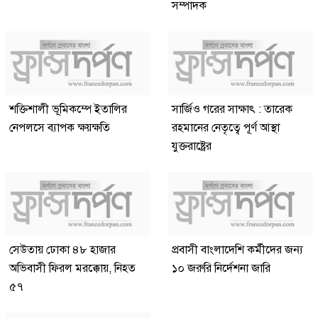
সম্পাদক
শক্তিশালী ভূমিকম্পে ইতালির
সার্জিও গরের সাক্ষাৎ : তারেক
নেপলসে ব্যাপক ক্ষয়ক্ষতি
রহমানের নেতৃত্বে পূর্ণ আস্থা
যুক্তরাষ্ট্রের
সেউতায় ঢোকা ৪৮ হাজার
প্রবাসী বাংলাদেশি কর্মীদের জন্য
অভিবাসী ফিরল মরক্কোয়, নিহত
১০ জরুরি নির্দেশনা জারি
৫৭