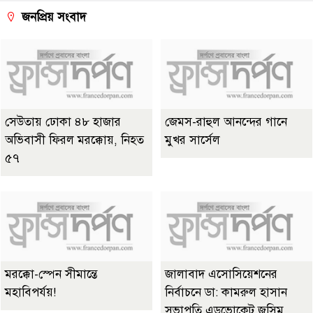
জনপ্রিয় সংবাদ
সেউতায় ঢোকা ৪৮ হাজার
জেমস-রাহুল আনন্দের গানে
অভিবাসী ফিরল মরক্কোয়, নিহত
মুখর সার্সেল
৫৭
মরক্কো-স্পেন সীমান্তে
জালাবাদ এসোসিয়েশনের
মহাবিপর্যয়!
নির্বাচনে ডা: কামরুল হাসান
সভাপতি এডভোকেট জসিম