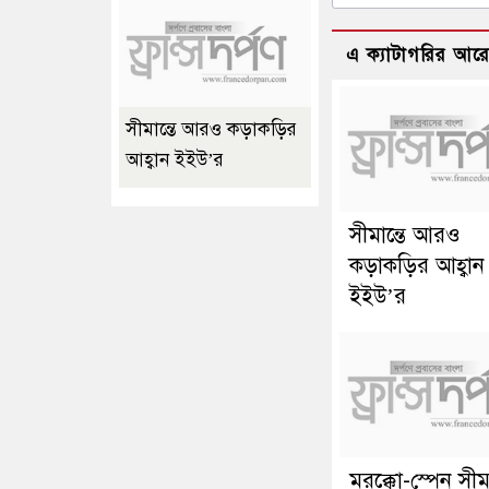
এ ক্যাটাগরির আর
সীমান্তে আরও কড়াকড়ির
আহ্বান ইইউ’র
সীমান্তে আরও
কড়াকড়ির আহ্বান
ইইউ’র
মরক্কো-স্পেন সীমা