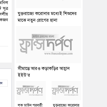
 অনিল
সূত্র
যুক্তরাজ্যে করোনার মধ্যেই শিশুদের
 দলীয়
 একজন
মাঝে নতুন রোগের হানা
সীমান্তে আরও কড়াকড়ির আহ্বান
ইইউ’র
াদ
লক ডাউন পরবর্তী
যুক্তরাজ্যে করোনার