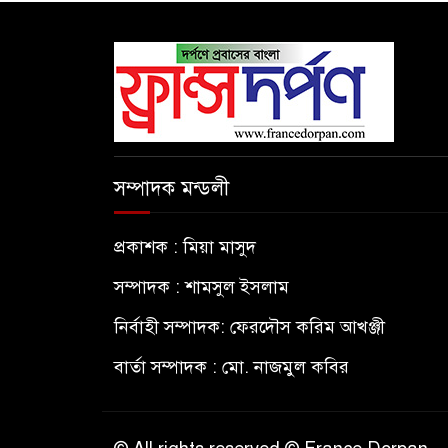
সম্পাদক মন্ডলী
প্রকাশক : মিয়া মাসুদ
সম্পাদক : শামসুল ইসলাম
নির্বাহী সম্পাদক: ফেরদৌস করিম আখঞ্জী
বার্তা সম্পাদক : মো. নাজমুল কবির