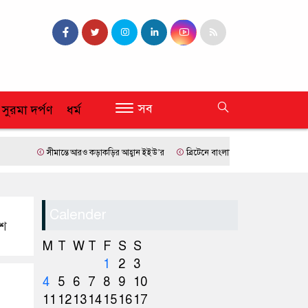
সব
 সুরমা দর্পণ
ধর্ম
সীমান্তে আরও কড়াকড়ির আহ্বান ইইউ’র
ব্রিটেনে বাংলাদেশি প্রায় ৭ লাখ ৯৫ শতাংশই সিলে
Calender
াশ
M
T
W
T
F
S
S
1
2
3
4
5
6
7
8
9
10
11
12
13
14
15
16
17