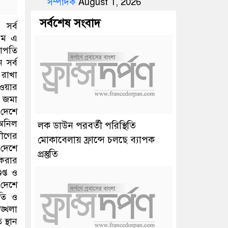
সম্পাদক
August 1, 2026
সর্বশেষ সংবাদ
 সর্ব
এম এ
ভাপতি
 সর্ব
 রাখা
াওয়ার
র জমা
 দেশে
 অনিল
লক ডাউন পরবর্তী পরিস্থিতি
লীগের
মোকাবেলায় ফ্রান্সে চলছে ব্যাপক
 দেশে
প্রস্তুতি
 করার
্ত ও
 দেশে
তি ও
ঙ্খলা
স্থান