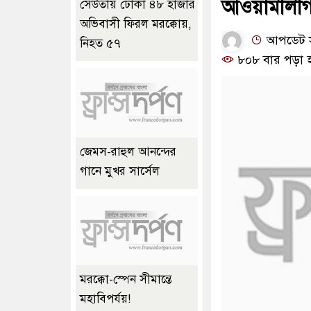
আওয়ামীলীগ উ
সেউতায় ঢোকা ৪৮ হাজার
অভিবাসী ফিরল মরক্কোয়,
আপডেট সম
নিহত ৫৭
৮০৮ বার পড়া 
জেমস-রাহুল আনন্দের
গানে মুখর সার্সেল
মরক্কো-স্পেন সীমান্তে
মহাবিপর্যয়!