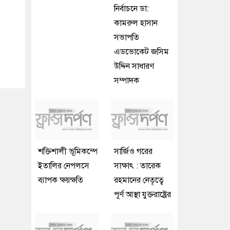
নির্বাচনে ডা:
কামরুল হাসান
সভাপতি
এডভোকেট জসিম
উদ্দিন সাধারণ
সম্পাদক
শক্তিশালী ভূমিকম্পে
সার্জিও গরের
ইতালির নেপলসে
সাক্ষাৎ : তারেক
ব্যাপক ক্ষয়ক্ষতি
রহমানের নেতৃত্বে
পূর্ণ আস্থা যুক্তরাষ্ট্রের