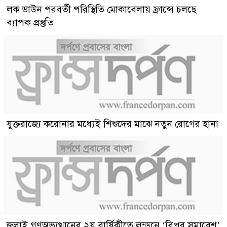
লক ডাউন পরবর্তী পরিস্থিতি মোকাবেলায় ফ্রান্সে চলছে
ব্যাপক প্রস্তুতি
যুক্তরাজ্যে করোনার মধ্যেই শিশুদের মাঝে নতুন রোগের হানা
জুলাই গণঅভ্যুত্থানের ২য় বার্ষিকীতে লন্ডনে ‘বিপ্লব সমাবেশ’