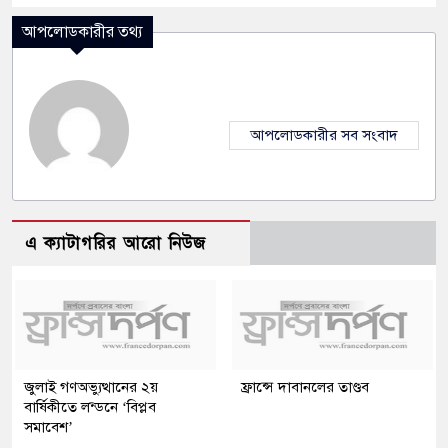
আপলোডকারীর তথ্য
আপলোডকারীর সব সংবাদ
এ ক্যাটাগরির আরো নিউজ
জুলাই গণঅভ্যুত্থানের ২য়
ফ্রান্সে দাবানলের তাণ্ডব
বার্ষিকীতে লন্ডনে ‘বিপ্লব
সমাবেশ’