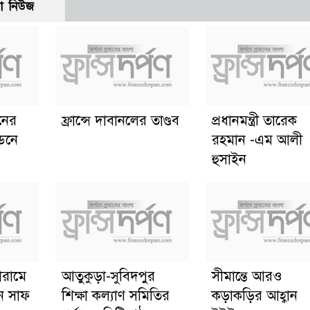
ো নিউজ
ানের
ফ্রান্সে দাবানলের তাণ্ডব
প্রধানমন্ত্রী তারেক
্ডনে
রহমান -এম আলী
হুসাইন
োরামে
আতুকুড়া-সুবিদপুর
সীমান্তে আরও
ে সাফ
শিক্ষা কল্যাণ সমিতির
কড়াকড়ির আহ্বান