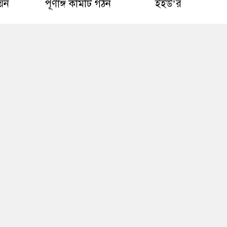
য়ন
পূর্ণাঙ্গ কমিটি গঠন
ইইউ’র