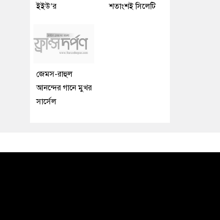
ইইউ’র
শতাংশই সিলেটি
জেমস-রাহুল
আনন্দের গানে মুখর
সার্সেল