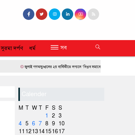
সব
 সুরমা দর্পণ
ধর্ম
জুলাই গণঅভ্যুত্থানের ২য় বার্ষিকীতে লন্ডনে ‘বিপ্লব সমাবেশ’
ফ্রান্সে দাবানলের তাণ্ডব
Calender
M
T
W
T
F
S
S
1
2
3
4
5
6
7
8
9
10
11
12
13
14
15
16
17