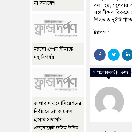
মা সমাবেশ
বলা হয়, ‘বুধবার আ
সন্ত্রাসীদের বিরু
নিহত ও দুইটি গাড়
ট্যাগস :
মরক্কো-স্পেন সীমান্তে
মহাবিপর্যয়!
আপলোডকারীর তথ্য
জালাবাদ এসোসিয়েশনের
নির্বাচনে ডা: কামরুল
হাসান সভাপতি
এডভোকেট জসিম উদ্দিন