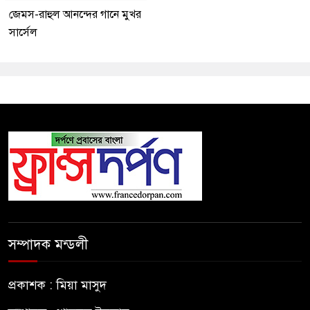
জেমস-রাহুল আনন্দের গানে মুখর
সার্সেল
সম্পাদক মন্ডলী
প্রকাশক : মিয়া মাসুদ