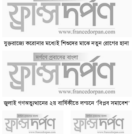
যুক্তরাজ্যে করোনার মধ্যেই শিশুদের মাঝে নতুন রোগের হানা
জুলাই গণঅভ্যুত্থানের ২য় বার্ষিকীতে লন্ডনে ‘বিপ্লব সমাবেশ’