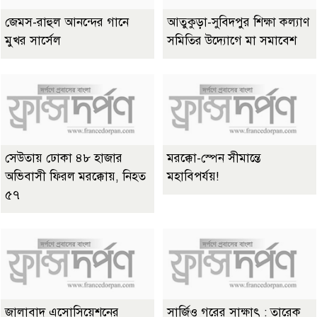
জেমস-রাহুল আনন্দের গানে
আতুকুড়া-সুবিদপুর শিক্ষা কল্যাণ
মুখর সার্সেল
সমিতির উদ্যোগে মা সমাবেশ
সেউতায় ঢোকা ৪৮ হাজার
মরক্কো-স্পেন সীমান্তে
অভিবাসী ফিরল মরক্কোয়, নিহত
মহাবিপর্যয়!
৫৭
জালাবাদ এসোসিয়েশনের
সার্জিও গরের সাক্ষাৎ : তারেক