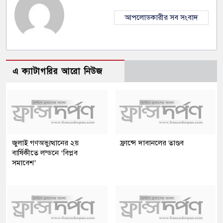
আপলোডকারীর সব সংবাদ
এ ক্যাটাগরির আরো নিউজ
জুলাই গণঅভ্যুত্থানের ২য়
ফ্রান্সে দাবানলের তাণ্ডব
বার্ষিকীতে লন্ডনে ‘বিপ্লব
সমাবেশ’