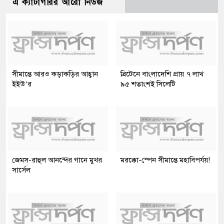
এ ক্যাটাগরির আরো নিউজ
সীমান্তে আরও কড়াকড়ির আহ্বান
ব্রিটেনে বাংলাদেশি প্রায় ৭ লাখ
ইইউ’র
৯৫ শতাংশই সিলেটি
জেমস-রাহুল আনন্দের গানে মুখর
মরক্কো-স্পেন সীমান্তে মহাবিপর্যয়!
সার্সেল