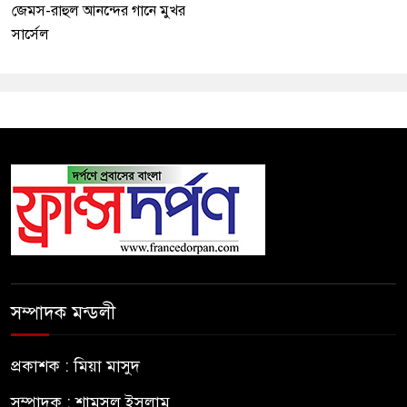
জেমস-রাহুল আনন্দের গানে মুখর
সার্সেল
সম্পাদক মন্ডলী
প্রকাশক : মিয়া মাসুদ
সম্পাদক : শামসুল ইসলাম