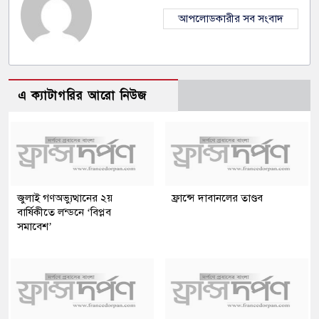
আপলোডকারীর সব সংবাদ
এ ক্যাটাগরির আরো নিউজ
জুলাই গণঅভ্যুত্থানের ২য়
ফ্রান্সে দাবানলের তাণ্ডব
বার্ষিকীতে লন্ডনে ‘বিপ্লব
সমাবেশ’