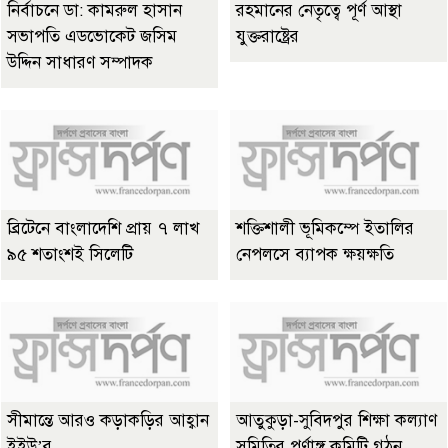
নির্বাচনে ডা: কামরুল হাসান
রহমানের নেতৃত্বে পূর্ণ আস্থা
সভাপতি এডভোকেট জসিম
যুক্তরাষ্ট্রের
উদ্দিন সাধারণ সম্পাদক
ব্রিটেনে বাংলাদেশি প্রায় ৭ লাখ
শক্তিশালী ভূমিকম্পে ইতালির
৯৫ শতাংশই সিলেটি
নেপলসে ব্যাপক ক্ষয়ক্ষতি
সীমান্তে আরও কড়াকড়ির আহ্বান
আতুকুড়া-সুবিদপুর শিক্ষা কল্যাণ
ইইউ’র
সমিতির পূর্ণাঙ্গ কমিটি গঠন