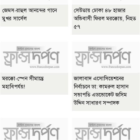
জেমস-রাহুল আনন্দের গানে
সেউতায় ঢোকা ৪৮ হাজার
মুখর সার্সেল
অভিবাসী ফিরল মরক্কোয়, নিহত
৫৭
মরক্কো-স্পেন সীমান্তে
জালাবাদ এসোসিয়েশনের
মহাবিপর্যয়!
নির্বাচনে ডা: কামরুল হাসান
সভাপতি এডভোকেট জসিম
উদ্দিন সাধারণ সম্পাদক