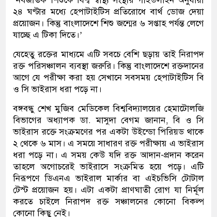
‘নবজাতক শিশুকে বিশ্ব স্বাস্থ্য সংস্থার গাইডলাইন অনুযায়ী
২৪ ঘণ্টার মধ্যে হেপাটাইটিস প্রতিরোধে বার্থ ডোজ দেয়া
প্রয়োজন। কিন্তু বাংলাদেশে শিশু জন্মের ৬ সপ্তাহ পর্যন্ত লেগে
যাচ্ছে এ টিকা দিতে।’
যেহেতু রক্তের মাধ্যমে এটি সবচে বেশি ছড়ায় তাই নিরাপদ
রক্ত পরিসঞ্চালন ব্যবস্থা জরুরি। কিন্তু বাংলাদেশে রক্তদানের
আগে যে পরীক্ষা করা হয় সেখানে সবসময় হেপাটাইটিস বি
ও সি ভাইরাস ধরা পড়ে না।
বঙ্গবন্ধু শেখ মুজিব মেডিকেল বিশ্ববিদ্যালয়ের হেমাটোলজি
বিভাগের অধ্যাপক ডা. মাসুদা বেগম জানান, বি ও সি
ভাইরাস রক্তে সংক্রমণের পর একটা উইন্ডো পিরিয়ড থাকে
২ থেকে ৬ মাস। এ সময়ে সাধারণ রক্ত পরীক্ষায় এ ভাইরাস
ধরা পড়ে না। এ সময় কেউ যদি রক্ত আদান-প্রদান করেন
তাহলে অগোচরেই ভাইরাসে সংক্রমিত হয়ে পড়ে। এটি
নিরূপণে ডিএনএ ভাইরাল মার্কার বা এইচভিসি টোটাল
টেস্ট প্রয়োজন হয়। এটা একটা প্রাণঘাতী রোগ যা নির্মূল
করতে চাইলে নিরাপদ রক্ত সঞ্চালনের কোনো বিকল্প
কোনো কিছু নেই।