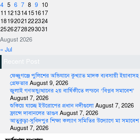
4
5
6
7
8
9
10
11
12
13
14
15
16
17
18
19
20
21
22
23
24
25
26
27
28
29
30
31
August 2026
« Jul
Recent Post
ফেঞ্চুগঞ্জে পুলিশের অভিযানে কুখ্যাত মাদক ব্যবসায়ী ইয়াবাসহ
গ্রেফতার
August 9, 2026
জুলাই গণঅভ্যুত্থানের ২য় বার্ষিকীতে লন্ডনে ‘বিপ্লব সমাবেশ’
August 7, 2026
শুকিয়ে যাচ্ছে ইউরোপের প্রধান নদীগুলো
August 7, 2026
ফ্রান্সে দাবানলের তাণ্ডব
August 7, 2026
আতুকুড়া-সুবিদপুর শিক্ষা কল্যাণ সমিতির উদ্যোগে মা সমাবেশ
August 7, 2026