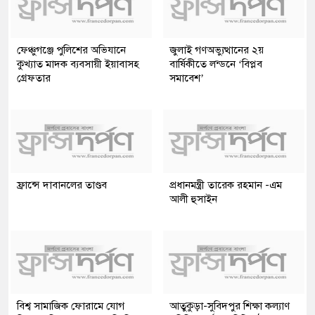
ফেঞ্চুগঞ্জে পুলিশের অভিযানে
জুলাই গণঅভ্যুত্থানের ২য়
কুখ্যাত মাদক ব্যবসায়ী ইয়াবাসহ
বার্ষিকীতে লন্ডনে ‘বিপ্লব
গ্রেফতার
সমাবেশ’
ফ্রান্সে দাবানলের তাণ্ডব
প্রধানমন্ত্রী তারেক রহমান -এম
আলী হুসাইন
বিশ্ব সামাজিক ফোরামে যোগ
আতুকুড়া-সুবিদপুর শিক্ষা কল্যাণ