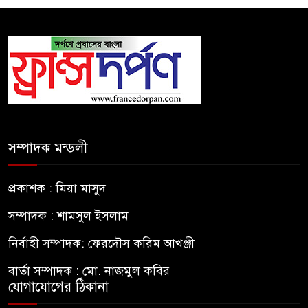
সম্পাদক মন্ডলী
প্রকাশক : মিয়া মাসুদ
সম্পাদক : শামসুল ইসলাম
নির্বাহী সম্পাদক: ফেরদৌস করিম আখঞ্জী
বার্তা সম্পাদক : মো. নাজমুল কবির
যোগাযোগের ঠিকানা