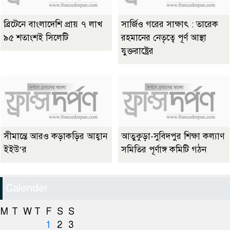
ব্রিটেনে বাংলাদেশি প্রায় ৭ লাখ
সার্জিও গরের সাক্ষাৎ : তারেক
৯৫ শতাংশই সিলেটি
রহমানের নেতৃত্বে পূর্ণ আস্থা
যুক্তরাষ্ট্রের
সীমান্তে আরও কড়াকড়ির আহ্বান
আতুকুড়া-সুবিদপুর শিক্ষা কল্যাণ
ইইউ’র
সমিতির পূর্ণাঙ্গ কমিটি গঠন
Calender
M
T
W
T
F
S
S
1
2
3