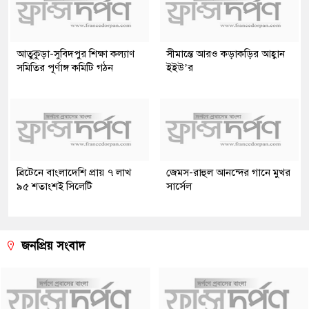
আতুকুড়া-সুবিদপুর শিক্ষা কল্যাণ
সীমান্তে আরও কড়াকড়ির আহ্বান
সমিতির পূর্ণাঙ্গ কমিটি গঠন
ইইউ’র
ব্রিটেনে বাংলাদেশি প্রায় ৭ লাখ
জেমস-রাহুল আনন্দের গানে মুখর
৯৫ শতাংশই সিলেটি
সার্সেল
জনপ্রিয় সংবাদ