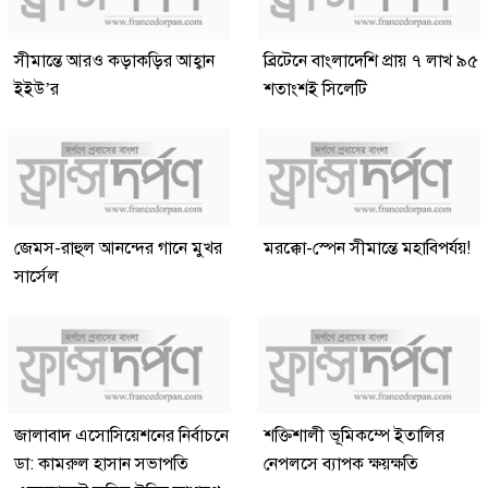
সীমান্তে আরও কড়াকড়ির আহ্বান
ব্রিটেনে বাংলাদেশি প্রায় ৭ লাখ ৯৫
ইইউ’র
শতাংশই সিলেটি
জেমস-রাহুল আনন্দের গানে মুখর
মরক্কো-স্পেন সীমান্তে মহাবিপর্যয়!
সার্সেল
জালাবাদ এসোসিয়েশনের নির্বাচনে
শক্তিশালী ভূমিকম্পে ইতালির
ডা: কামরুল হাসান সভাপতি
নেপলসে ব্যাপক ক্ষয়ক্ষতি