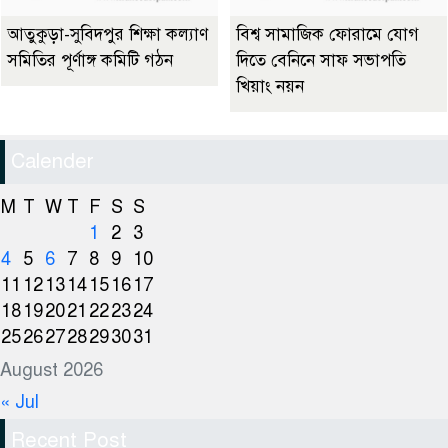
আতুকুড়া-সুবিদপুর শিক্ষা কল্যাণ
বিশ্ব সামাজিক ফোরামে যোগ
সমিতির পূর্ণাঙ্গ কমিটি গঠন
দিতে বেনিনে সাফ সভাপতি
খিয়াং নয়ন
Calender
M
T
W
T
F
S
S
1
2
3
4
5
6
7
8
9
10
11
12
13
14
15
16
17
18
19
20
21
22
23
24
25
26
27
28
29
30
31
August 2026
« Jul
Recent Post