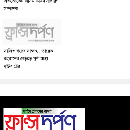
এডভোকেট জসিম উদ্দিন সাধারণ
সম্পাদক
সার্জিও গরের সাক্ষাৎ : তারেক
রহমানের নেতৃত্বে পূর্ণ আস্থা
যুক্তরাষ্ট্রের