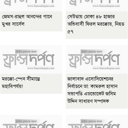
জেমস-রাহুল আনন্দের গানে
সেউতায় ঢোকা ৪৮ হাজার
মুখর সার্সেল
অভিবাসী ফিরল মরক্কোয়, নিহত
৫৭
মরক্কো-স্পেন সীমান্তে
জালাবাদ এসোসিয়েশনের
মহাবিপর্যয়!
নির্বাচনে ডা: কামরুল হাসান
সভাপতি এডভোকেট জসিম
উদ্দিন সাধারণ সম্পাদক