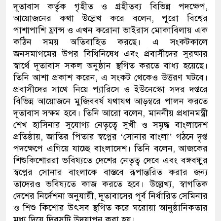
দূতাবাস কর্তৃক গৃহীত ও গ্রহীতব্য বিভিন্ন পদক্ষেপ,
আয়োজনের কথা উল্লেখ করে বলেন, পুরো বিশ্বের
পাশাপাশি ফ্রান্স ও এখন করোনা ভাইরাস মোকাবিলায় এক
কঠিন সময় অতিবাহিত করছে। এ সংকটকালে
জনসমাগমের উপর বিধিনিষেধ এবং প্রবাসীদের সুরক্ষার
স্বার্থে দূতাবাস সকল অনুষ্ঠান স্থগিত করতে বাধ্য হয়েছে।
তিনি আশা প্রকাশ করেন, এ সংকট থেকেও উত্তরণ ঘটবে।
প্রবাসীদের সাথে নিয়ে প্যারিসে ও ইউনেস্কো সদর দপ্তরে
বিভিন্ন আয়োজনে মুজিববর্ষ যথাযথ আড়ম্বরে পালন করতে
দূতাবাস সক্ষম হবে। তিনি আরো বলেন, মাননীয় প্রধানমন্ত্রী
শেখ হাসিনার সুযোগ্য নেতৃত্বে সুখী ও সমৃদ্ধ বাংলাদেশ
প্রতিষ্ঠায়, জাতির পিতার স্বপ্নের ‘সোনার বাংলা’ গঠনে দৃপ্ত
পদক্ষেপে এগিয়ে যাচ্ছে বাংলাদেশ। তিনি বলেন, আজকের
শিশুকিশোররা ভবিষ্যতে দেশের নেতৃত্ব দেবে এবং বঙ্গবন্ধুর
স্বপ্নের সোনার বাংলাকে বাস্তবে রূপান্তরিত করার জন্য
তাদেরও ভবিষ্যতে কাজ করতে হবে। উল্লেখ্য, স্বাগতিক
দেশের নির্দেশনা অনুযায়ী, দূতাবাসের পূর্ব নির্ধারিত সেমিনার
ও শিশু কিশোর উৎসব স্থগিত করে ঘরোয়া আনুষ্ঠানিকতার
মধ্য দিয়ে দিবসটি উদযাপন করা হয়।