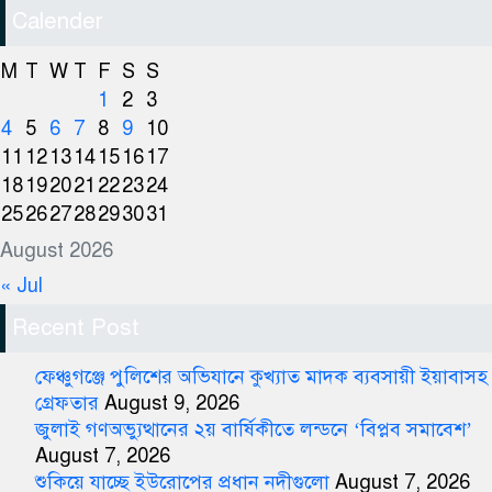
Calender
M
T
W
T
F
S
S
1
2
3
4
5
6
7
8
9
10
11
12
13
14
15
16
17
18
19
20
21
22
23
24
25
26
27
28
29
30
31
August 2026
« Jul
Recent Post
ফেঞ্চুগঞ্জে পুলিশের অভিযানে কুখ্যাত মাদক ব্যবসায়ী ইয়াবাসহ
গ্রেফতার
August 9, 2026
জুলাই গণঅভ্যুত্থানের ২য় বার্ষিকীতে লন্ডনে ‘বিপ্লব সমাবেশ’
August 7, 2026
শুকিয়ে যাচ্ছে ইউরোপের প্রধান নদীগুলো
August 7, 2026