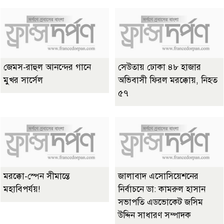
জেমস-রাহুল আনন্দের গানে
সেউতায় ঢোকা ৪৮ হাজার
মুখর সার্সেল
অভিবাসী ফিরল মরক্কোয়, নিহত
৫৭
মরক্কো-স্পেন সীমান্তে
জালাবাদ এসোসিয়েশনের
মহাবিপর্যয়!
নির্বাচনে ডা: কামরুল হাসান
সভাপতি এডভোকেট জসিম
উদ্দিন সাধারণ সম্পাদক