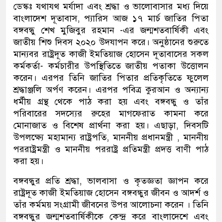
ডেস্কঃ যথাযথ মর্যাদা এবং শ্রদ্ধা ও ভালোবাসার মধ্য দিয়ে
বাংলাদেশ দূতাবাস, প্যারিস আজ ১৭ মার্চ জাতির পিতা
বঙ্গবন্ধু শেখ মুজিবুর রহমান -এর জন্মশতবার্ষিকী এবং
জাতীয় শিশু দিবস ২০২০ উদযাপন করে। অনুষ্ঠানের শুরুতে
মান্যবর রাষ্ট্রদূত কাজী ইমতিয়াজ হোসেন দূতাবাসের সকল
কর্মকর্তা- কর্মচারীর উপস্থিতিতে জাতীয় পতাকা উত্তোলন
করেন। এরপর তিনি জাতির পিতার প্রতিকৃতিতে ফুলেল
শ্রদ্ধাঞ্জলি অর্পণ করেন। এরপর পবিত্র কুরআন ও অন্যান্য
ধর্মীয় গ্রন্থ থেকে পাঠ করা হয় এবং বঙ্গবন্ধু ও তাঁর
পরিবারের সদস্যের রুহের মাগফেরাত কামনা করে
মোনাজাত ও বিশেষ প্রার্থনা করা হয়। এছাড়া, দিবসটি
উপলক্ষ্যে মহামান্য রাষ্ট্রপতি, মাননীয় প্রধানমন্ত্রী , মাননীয়
পররাষ্ট্রমন্ত্রী ও মাননীয় পররাষ্ট্র প্রতিমন্ত্রী প্রদত্ত বাণী পাঠ
করা হয়।
বঙ্গবন্ধুর প্রতি শ্রদ্ধা, ভালবাসা ও কৃতজ্ঞতা জ্ঞাপন করে
রাষ্ট্রদূত কাজী ইমতিয়াজ হোসেন বঙ্গবন্ধুর জীবন ও আদর্শ ও
তাঁর কর্মময় সংগ্রামী জীবনের উপর আলোচনা করেন । তিনি
বঙ্গবন্ধুর জন্মশতবার্ষিকীকে কেন্দ্র করে বাংলাদেশে এবং