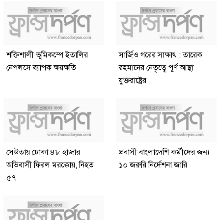
শক্তিশালী ভূমিকম্পে ইতালির
সার্জিও গরের সাক্ষাৎ : তারেক
নেপলসে ব্যাপক ক্ষয়ক্ষতি
রহমানের নেতৃত্বে পূর্ণ আস্থা
যুক্তরাষ্ট্রের
সেউতায় ঢোকা ৪৮ হাজার
প্রবাসী বাংলাদেশি কর্মীদের জন্য
অভিবাসী ফিরল মরক্কোয়, নিহত
১০ জরুরি নির্দেশনা জারি
৫৭