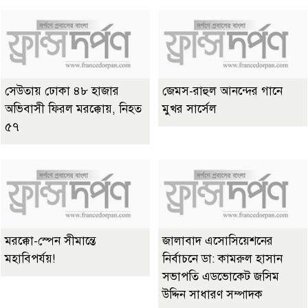
সেউতায় ঢোকা ৪৮ হাজার
জেমস-রাহুল আনন্দের গানে
অভিবাসী ফিরল মরক্কোয়, নিহত
মুখর সার্সেল
৫৭
মরক্কো-স্পেন সীমান্তে
জালাবাদ এসোসিয়েশনের
মহাবিপর্যয়!
নির্বাচনে ডা: কামরুল হাসান
সভাপতি এডভোকেট জসিম
উদ্দিন সাধারণ সম্পাদক