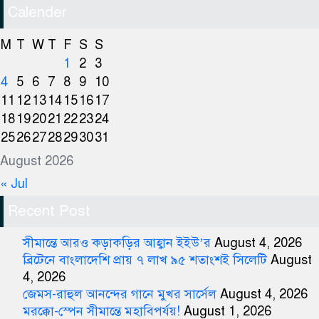
Calender
M
T
W
T
F
S
S
1
2
3
4
5
6
7
8
9
10
11
12
13
14
15
16
17
18
19
20
21
22
23
24
25
26
27
28
29
30
31
August 2026
« Jul
Recent Post
সীমান্তে আরও কড়াকড়ির আহ্বান ইইউ’র
August 4, 2026
ব্রিটেনে বাংলাদেশি প্রায় ৭ লাখ ৯৫ শতাংশই সিলেটি
August
4, 2026
জেমস-রাহুল আনন্দের গানে মুখর সার্সেল
August 4, 2026
মরক্কো-স্পেন সীমান্তে মহাবিপর্যয়!
August 1, 2026