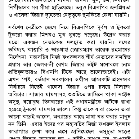
চলছে বিরামহীনভাবে। মামলা, হামলা, খুন, গুম, নির্যাতন,
নিপীড়নের সব সীমা ছাড়িয়েছে। তবুও বিএনপির জনপ্রিয়তা
ও খালেদা জিয়ার দৃঢ়চেতা নেতৃত্বকে হুমকিতে ফেলা যায়নি।
সর্বশেষ নেত্রীকে জেলে নিয়ে বিএনপিকে দুর্বল ও টুকরো
টুকরো করার মিশনও মুখ থুবড়ে পড়েছে। উল্লেখ করার
মতো একজন নেতাকেও দলচ্যুত করা যায়নি। দলের
ভবিষ্যৎ কাণ্ডারি ও ভারপ্রাপ্ত চেয়ারম্যান তারেক রহমানের
নির্দেশনা, মহাসচিব মির্জা ফখরুলসহ শীর্ষ নেতাদের সমন্বিত
প্রয়াস আর জেলবন্দী বেগম জিয়ার অটুট মনোবলে চরম
প্রতিকূলতায়ও বিএনপি টিকে আছে ভালোভাবেই। এটা
এখন স্পষ্ট, বর্তমান সরকারের অধীনে আরেকটি প্রহসনের
নির্বাচনে নিতেই খালেদা জিয়ার ওপর চলছে নিদারুণ
অবিচার। সাজার মামলাসহ ৩৩টিতে জামিনে থাকা সত্ত্বেও
অসুস্থ, বয়োবৃদ্ধ তিনবারের এই প্রধানমন্ত্রীকে আটকে রাখা
হয়েছে ঠুনকো মামলার জালে। কিন্তু তাকে যারা চেনেন তারা
ভালো করেই জানেন, অন্যায়ের কাছে মাথা নত করার মানুষ
নন তিনি। এবার ঈদের পর মহাসচিব মির্জা ফখরুল ইসলাম
কারাগারে দেখা করে এসে জানিয়েছেন, অসুস্থতা সত্ত্বেও