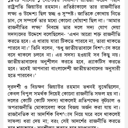
১৯৭৮ সালের ১ সেপ্টেম্বর বিএনপি প্রতিষ্ঠা করেন শহীদ
রাষ্ট্রপতি জিয়াউর রহমান। প্রতিষ্ঠাকালে তার রাজনীতির
লক্ষ্য ও উদ্দেশ্য ছিল স্বচ্ছ ও সুস্পষ্ট। জাতিকে কোথায় নিতে
চান, সে সম্পর্কে তার মধ্যে কোনো ধোঁয়াশা ছিল না। ‘আমার
রাজনীতির লক্ষ্য’ নিবন্ধে তার দলে সদ্য যোগ দেয়া
সদস্যদের উদ্দেশে বলেছিলেন- ‘এখন আরো শক্ত রাজনীতি
করতে হবে। এ ধারায় যারা টিকতে পারবে না, তারা থাকতে
পারবে না।’ তিনি বলেন, ‘শুধু জাতীয়তাবাদে বিশ^াস করে
বসে থাকলে চলবে না। এর সদস্য হওয়াই সব কিছু নয়।
জাতীয়তাবাদের অনুশীলন করতে হবে, প্র্যাকটিস করতে
হবে। তবেই আপনারা বাংলাদেশী জাতীয়তাবাদের অনুসারী
হতে পারবেন।’
দূরদর্শী ও বিচক্ষণ জিয়াউর রহমান তখনই বুঝেছিলেন,
কেবল বিপুল সমর্থক দিয়েই কোনো রাজনীতি সফল হয় না।
দলের কোটি কোটি সদস্য থাকলেই প্রতিপক্ষের কূটচাল ও
অপরাজনীতি মোকাবেলা করে বিজয় অর্জন করা যায় না।
রাজনৈতিক বা আদর্শিক বিশ^াস নিয়ে ঘরে বসে থাকলেই
সাফল্য ধরা দেয় না; বরং সেই আদর্শের রাজনীতি করতে