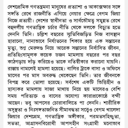
দেশপ্রেমিক গণতন্ত্রমনা মানুষের প্রত্যাশা ও আকাক্সক্ষার সঙ্গে
সঙ্গতি রেখে রাজনীতি এগিয়ে নেয়ার ক্ষেত্রে বেগম জিয়া
নিজে প্রত্যয়ী। দেশের স্বাধীনতা ও সার্বভৌমত্ব সমুন্নত রেখে
বহুদলীয় গণতান্ত্রিক চর্চার নীতি থেকে দলকে বিচ্যুত হতে
দেননি তিনি। চল্লিশ বছরের স্মৃতিবিজড়িত নিজ বাসস্থান
হারানো, নানাভাবে নির্যাতনের শিকার হয়ে এক সন্তানের
মৃত্যু, ভগ্ন মেরুদণ্ড নিয়ে আরেক সন্তানের নির্বাসিত জীবন,
প্রতিহিংসামূলক কয়েক ডজন মামলায় বছরের পর বছর
কাঠগড়ায় দাঁড় করিয়েও তাকে নতিস্বীকার করানো যায়নি।
রাস্তায় নামলেই হামলা হয়েছে। বালির ট্রাকে বাসা ও অফিসে
মাসের পর মাস অবরুদ্ধ থেকেছেন তিনি। তার জীবনকে
বিপন্ন করে তোলা হয়েছে। সর্বশেষ একটি ভিত্তিহীন ও
হাস্যকর মামলায় সাজা মাথায় নিয়ে ছয় মাসেরও বেশি
সময় পরিত্যক্ত ও বাসের অযোগ্য কারাপ্রকোষ্ঠে বন্দী
আছেন। তবু আপসের চোরাবালিতে পা দেননি। শারীরিক
অসুস্থতা ও নিঃসঙ্গতাজনিত সীমাবদ্ধতা সত্ত্বেও বেগম খালেদা
জিয়ার দেশপ্রেম, গণতান্ত্রিক অঙ্গীকার, পরমতসহিষ্ণুতা,
সততা, আগ্রাসনবিরোধী আপসহীন সংগ্রামী মনোভাব