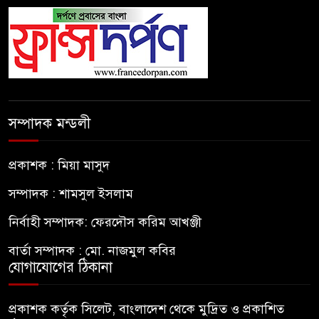
সম্পাদক মন্ডলী
প্রকাশক : মিয়া মাসুদ
সম্পাদক : শামসুল ইসলাম
নির্বাহী সম্পাদক: ফেরদৌস করিম আখঞ্জী
বার্তা সম্পাদক : মো. নাজমুল কবির
যোগাযোগের ঠিকানা
প্রকাশক কর্তৃক সিলেট, বাংলাদেশ থেকে মুদ্রিত ও প্রকাশিত