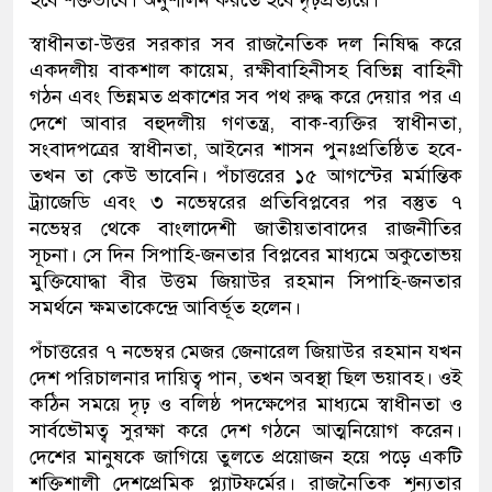
হবে শক্তভাবে। অনুশীলন করতে হবে দৃঢ়প্রত্যয়ে।
স্বাধীনতা-উত্তর সরকার সব রাজনৈতিক দল নিষিদ্ধ করে
একদলীয় বাকশাল কায়েম, রক্ষীবাহিনীসহ বিভিন্ন বাহিনী
গঠন এবং ভিন্নমত প্রকাশের সব পথ রুদ্ধ করে দেয়ার পর এ
দেশে আবার বহুদলীয় গণতন্ত্র, বাক-ব্যক্তির স্বাধীনতা,
সংবাদপত্রের স্বাধীনতা, আইনের শাসন পুনঃপ্রতিষ্ঠিত হবে-
তখন তা কেউ ভাবেনি। পঁচাত্তরের ১৫ আগস্টের মর্মান্তিক
ট্র্যাজেডি এবং ৩ নভেম্বরের প্রতিবিপ্লবের পর বস্তুত ৭
নভেম্বর থেকে বাংলাদেশী জাতীয়তাবাদের রাজনীতির
সূচনা। সে দিন সিপাহি-জনতার বিপ্লবের মাধ্যমে অকুতোভয়
মুক্তিযোদ্ধা বীর উত্তম জিয়াউর রহমান সিপাহি-জনতার
সমর্থনে ক্ষমতাকেন্দ্রে আবির্ভূত হলেন।
পঁচাত্তরের ৭ নভেম্বর মেজর জেনারেল জিয়াউর রহমান যখন
দেশ পরিচালনার দায়িত্ব পান, তখন অবস্থা ছিল ভয়াবহ। ওই
কঠিন সময়ে দৃঢ় ও বলিষ্ঠ পদক্ষেপের মাধ্যমে স্বাধীনতা ও
সার্বভৌমত্ব সুরক্ষা করে দেশ গঠনে আত্মনিয়োগ করেন।
দেশের মানুষকে জাগিয়ে তুলতে প্রয়োজন হয়ে পড়ে একটি
শক্তিশালী দেশপ্রেমিক প্ল্যাটফর্মের। রাজনৈতিক শূন্যতার