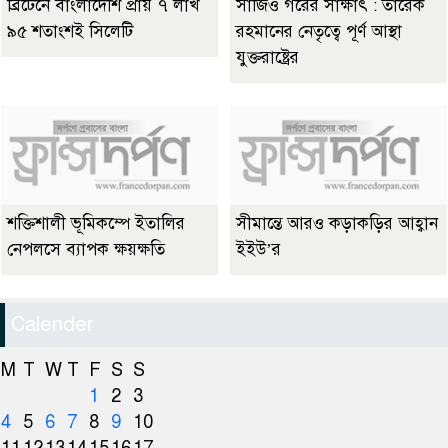
ব্রিটেনে বাংলাদেশি প্রায় ৭ লাখ
সার্জিও গরের সাক্ষাৎ : তারেক
৯৫ শতাংশই সিলেটি
রহমানের নেতৃত্বে পূর্ণ আস্থা
যুক্তরাষ্ট্রের
শক্তিশালী ভূমিকম্পে ইতালির
সীমান্তে আরও কড়াকড়ির আহ্বান
নেপলসে ব্যাপক ক্ষয়ক্ষতি
ইইউ’র
Calender
M
T
W
T
F
S
S
1
2
3
4
5
6
7
8
9
10