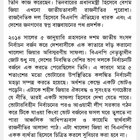
তিনি কাজ করেছেন। তিনবারের প্রধানমন্ত্রী হিসেবে বেগম
জিয়া এখনো জাতীয়তাবাদী রাজনীতির পুরোধা।
রাজনৈতিক দল হিসেবে বিএনপি ঐতিহ্যের ধারক এবং এ
দেশের জনগণের স্বপ্ন বাস্তবায়নের পথ প্রদর্শক।
২০১৪ সালের ৫ জানুয়ারি প্রহসনের দশম জাতীয় সংসদ
নির্বাচন বর্জন করে দেশবাসীকে এক কাতারে দাঁড় করানো
খালেদা জিয়ার অবিস্মরণীয় সাফল্য। বিএনপি নেতৃত্বাধীন
জোট শুধু নয়, দেশের নিবন্ধিত বেশির ভাগ দলকে নির্বাচনটি
বর্জনে এক করতে পেরেছিলেন তিনি। এ কারণে মাত্র ৫
শতাংশের মতো ভোটারের উপস্থিতিতে কলঙ্কিত নির্বাচনী
মহড়া সম্পন্ন করতে হয়েছে। অর্ধশত কেন্দ্রে একটি ভোটও
পড়েনি। এটাকে শহীদ জিয়ার ঐক্যবদ্ধ ও সুসংহত গণচেষ্টার
যে নীতি, তারই একটি সাফল্য হিসেবে দেখা যেতে পারে।
ভোটারবিহীন নির্বাচনের পরও আওয়ামী লীগ সরকার গঠন
করে টিকে যাওয়া কিংবা ভোট বর্জনের ফসল ঘরে তুলতে না
পারা আঞ্চলিক আধিপত্যবাদ ও কায়েমি স্বার্থবাদী
রাজনীতির আলাদা পাঠ। এটা খালেদা জিয়া বা বিএনপির
একক ব্যর্থতা হিসেবে চিত্রিত করলে সুবিচার করা হবে না।