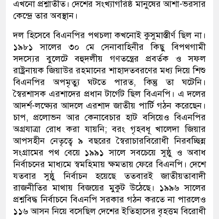
এখনো প্রশ্নাতীত। দেশের সংখ্যাগরিষ্ঠ মানুষের আশা-ভরসার
কেন্দ্রে তার অবস্থান।
দল হিসেবে বিএনপির পথচলা কখনোই কুসুমাস্তীর্ণ ছিল না।
১৯৮১ সালের ৩০ মে সেনাবাহিনীর কিছু বিপথগামী
সদস্যের বুলেটে বহুদলীয় গণতন্ত্রের প্রবর্তক ও সফল
রাষ্ট্রনায়ক জিয়াউর রহমানের শাহাদতবরণের মধ্য দিয়ে শিশু
বিএনপির অপমৃত্যু ঘটতে পারত, কিন্তু তা ঘটেনি।
স্বৈরশাসক এরশাদের প্রধান টার্গেট ছিল বিএনপি। এ দলের
আদর্শ-লক্ষ্যের আদলে এরশাদ জাতীয় পার্টি গঠন করেছেন।
চাপ, প্রলোভন আর কেনাবেচার হাট বসিয়েও বিএনপির
অগ্রযাত্রা রোধ করা যায়নি; বরং গৃহবধূ খালেদা জিয়ার
আপসহীন নেতৃত্বে ৯ বছরের স্বৈরাচারবিরোধী নিরবচ্ছিন্ন
সংগ্রামের পথ বেয়ে ১৯৯১ সালে সবচেয়ে সুষ্ঠু ও অবাধ
নির্বাচনের মাধ্যমে স্বমহিমায় ক্ষমতায় ফেরে বিএনপি। দেশে
যতবার সুষ্ঠু নির্বাচন হয়েছে ততবারই জাতীয়তাবাদী
রাজনীতির মাথায় বিজয়ের মুকুট উঠেছে। ১৯৯৬ সালের
প্রশ্নবিদ্ধ নির্বাচনে বিএনপি সরকার গঠন করতে না পারলেও
১১৬ আসন নিয়ে বসেছিল দেশের ইতিহাসের বৃহত্তম বিরোধী