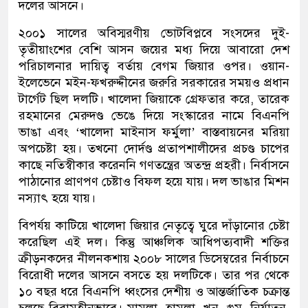
দলের আসনে।
২০০১ সালের অবিস্মরণীয় ভোটবিপ্লবে সংসদের দুই-
তৃতীয়াংশের বেশি আসন জয়ের মধ্য দিয়ে আবারো দেশ
পরিচালনার দায়িত্ব বর্তায় বেগম জিয়ার ওপর। ওয়ান-
ইলেভেনে মইন-ফখরুদ্দীনের জরুরি সরকারের সময়ও প্রধান
টার্গেট ছিল দলটি। খালেদা জিয়াকে গ্রেফতার করে, তারেক
রহমানের মেরুদণ্ড ভেঙে দিয়ে সংস্কারের নামে বিএনপি
ভাঙা এবং ‘খালেদা মাইনাস ফর্মুলা’ বাস্তবায়নের মরিয়া
অপচেষ্টা হয়। তখনো দোর্দণ্ড প্রতাপশালীদের প্রচণ্ড চাপের
কাছে নতিস্বীকার করেননি গণতন্ত্রের অতন্দ্র প্রহরী। নির্বাসনে
পাঠানোর প্রাণপণ চেষ্টাও বিফল হয়ে যায়। দল ভাঙার মিশন
নস্যাৎ হয়ে যায়।
বিপর্যয় কাটিয়ে খালেদা জিয়ার নেতৃত্বে ঘুরে দাঁড়ানোর চেষ্টা
করেছিল এই দল। কিন্তু আঞ্চলিক আধিপত্যবাদী শক্তির
ক্রীড়নকদের নীলনকশায় ২০০৮ সালের ডিসেম্বরের নির্বাচনে
বিরোধী দলের আসনে বসতে হয় দলটিকে। তার পর থেকে
১০ বছর ধরে বিএনপি ধ্বংসের দেশীয় ও আন্তর্জাতিক চক্রান্ত