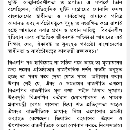
মুক্তি, আত্মনির্ভরশীলতা ও প্রগতি। এ সম্পর্কে তিনি
বলেছিলেন, ‘ঐতিহাসিক মুক্তি সংগ্রামের সোনালি ফসল
বাংলাদেশের স্বাধীনতা ও সার্বভৌমত্ব আমাদের পবিত্র
আমানত এবং সার্বভৌমত্বকে সুদৃঢ় ও সংরক্ষিত করে রাখাই
হচ্ছে আমাদের সবার প্রথম ও প্রধান দায়িত্ব। বিবর্তনশীল
ইতিহাস এবং সাম্প্রতিক জীবনলব্ধ অভিজ্ঞতা আমাদের এই
শিক্ষাই দেয়, ঐক্যবদ্ধ ও সুসংহত গণচেষ্টা বাংলাদেশের
স্বাধীনতা ও সার্বভৌমত্বের কালজয়ী রক্ষাকবচ।’
বিএনপি পথ হারিয়েছে না সঠিক পথে আছে তা মূল্যায়নের
জন্য দলের প্রতিষ্ঠাতার রাজনৈতিক দর্শন কতটা অনুসৃত
হচ্ছে তা পরখ করে দেখা যেতে পারে। অস্বীকার করার
উপায় নেই যে, ঐক্য ও সমন্বয়ের রাজনীতি এখনো
বিএনপির রাজনীতির মূল কথা। শহীদ জিয়ার সুযোগ্য
উত্তরসূরি বিএনপির বর্তমান চেয়ারপারসন ও সাবেক
প্রধানমন্ত্রী বেগম খালেদা জিয়া শত প্রতিকূলতা সত্ত্বেও
ঐক্যের রাজনীতিকে প্রাধান্য দিয়ে এগোনোর প্রচেষ্টা
অব্যাহত রেখেছেন। জিয়াউর রহমানের উন্নয়ন ও
উৎপাদনের রাজনীতিকে আরো বেগবান করতে নিরলসভাবে