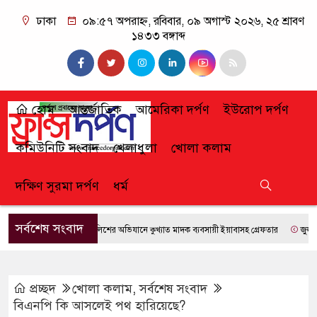
ঢাকা
০৯:৫৭ অপরাহ্ন, রবিবার, ০৯ অগাস্ট ২০২৬, ২৫ শ্রাবণ
১৪৩৩ বঙ্গাব্দ
হোম
আন্তর্জাতিক
আমেরিকা দর্পণ
ইউরোপ দর্পণ
কমিউনিটি সংবাদ
খেলাধুলা
খোলা কলাম
দক্ষিণ সুরমা দর্পণ
ধর্ম
সর্বশেষ সংবাদ
ফেঞ্চুগঞ্জে পুলিশের অভিযানে কুখ্যাত মাদক ব্যবসায়ী ইয়াবাসহ গ্রেফতার
জুলাই গণঅভ্যুত্থান
প্রচ্ছদ
খোলা কলাম
,
সর্বশেষ সংবাদ
বিএনপি কি আসলেই পথ হারিয়েছে?