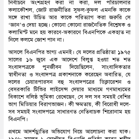
নির্বাচনে অংশগ্রহণ করা না করা, দল পরিচালনার
কলাকৌশল, জোট রাজনীতির সুফল-কুফল এমনকি কাকে
সঙ্গে রাখা উচিত আর কাকে পরিত্যাগ করা জরুরি সে
‘জ্ঞান’ও দেয়া হচ্ছে। কোনো কোনো রাজনৈতিক বিশ্লেষক ও
কলামিস্ট মনে হয় কারণে-অকারণে বিএনপিকে একহাত না
নিলে কলমে জোশ পান না।
আসলে বিএনপির ভাগ্য এমনই। যে দলের প্রতিষ্ঠাতা ১৯৭৫
সালের ১৬ জুনে এক আদেশে বিলুপ্ত হওয়া শত শত
সংবাদপত্রকে পুনর্জীবন দিয়েছিলেন, সাংবাদিকতার
স্বাধীনতা ও সংবাদপত্র প্রকাশনাকে করেছেন অবারিত, যে
দলের চেয়ারপারসন বহু সংবাদপত্রের ডিক্লারেশন ও
বেসরকারি টিভির লাইসেন্স দেয়ার মাধ্যমে গণমাধ্যমের
বিকাশে বলিষ্ঠ ভূমিকা রেখেছেন, সে দল সব সময়ই বেশির
ভাগ মিডিয়ার বিরাগভাজন। কী ক্ষমতায়, কী বিরোধী দলে-
সব সময়ই সংবাদপত্রে সাধারণত নেতিবাচক শিরোনাম হয়
বিএনপি।
প্রথমে আদর্শচ্যুতির অভিযোগ নিয়ে আলোচনা করা যাক।