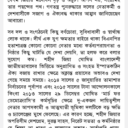
বেগম জিয়ার মনোবল দৃঢ় ও অটুট। আপস নয়, সংগ্রামই
তার পছন্দের পথ। গণতন্ত্র পুনরুদ্ধারে দলের নেতাকর্মী ও
দেশবাসীকে সজাগ ও ঐক্যবদ্ধ থাকার আহ্বান জানিয়েছেন
আবারো।
সব দল ও সংগঠনেই কিছু বর্ণচোরা, সুবিধাবাদী ও স্বার্থান্ধ
লোক থাকে। দীর্ঘ এক যুগ ক্ষমতার বাইরে থাকা বিএনপির
হতাশাগ্রস্ত কোনো কোনো নেতার মধ্যে কর্তব্যপরায়ণতা ও
নিষ্ঠার কিছু ঘাটতি যে দেখা দেয়নি, তা হলফ করে বলার
সুযোগ কম। শহীদ জিয়া ঘোষিত বাংলাদেশী
জাতীয়তাবাদের ভিত্তিতে অনুপ্রাণিত ও সংহত ইস্পাতকঠিন
ঐক্য বজায় রাখার ক্ষেত্রে অক্লান্ত প্রয়াসের অভাবও দেখা
গেছে সময়ে সময়ে। ২০১৪ সালের ৫ জানুয়ারির তামাশার
নির্বাচনের পূর্বাপর এবং ২০১৫ সালের টানা আন্দোলনকালে
কিংবা ২০১৩ সালের ২৯ ডিসেম্বর ঘোষিত ‘মার্চ ফর
ডেমোক্র্যাসি’র কর্মসূচির ক্ষেত্রে দু-একজন দায়িত্বশীল
নেতার আপসকামী ও আত্মঘাতী ভূমিকা দলটিকে বড় ক্ষতি
ও চ্যালেঞ্জের মুখে ফেলেছে। এর কারণ হচ্ছে, শহীদ জিয়ার
অপরিসীম দেশপ্রেম, দুরন্ত সাহস, নিরেট সততা ও কর্মনিষ্ঠার