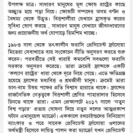
উপলক্ষ মাত্র। সাধারণ মানুষের মূল ক্ষোভ রাষ্ট্রের কাছে
অচ্ছ্যুত হয়ে পড়া নিয়ে। ক্ষোভটি সম্পদের অসম বণ্টন ও
বৈষম্য থেকে উদ্ভূত। বিত্তশালীরা যেখানে হ্রাসকৃত করের
সুবিধা ভোগ করছে , সাধারণ মানুষ সেখানে জীবনধারণের
জন্য প্রয়োজনীয় অর্থ যোগাড়ে হিমশিম খাচ্ছে।
১৯৮৩ সাল থেকে তৎকালীন ফরাসি প্রেসিডেন্ট ফ্রাঁসোয়া
মিতেরা সেবাখাতে ব্যয় সংকোচন নীতি অনুসরণ করতে শুরু
করেন। পরবর্তীতে সেই ধারাই কমবেশি সবগুলো ফরাসি
সরকার অনুসরণ করেছে। তারা ক্রমেই ফ্রান্সকে একটি
‘কল্যাণ রাষ্ট্রের’ ধারা থেকে দূরে নিয়ে গেছে। এতে ক্ষতিগ্রস্ত
হয়েছে ফ্রান্সের মধ্যবিত্ত ও শ্রমজীবী মানুষ। ক্রমেই তারা
ডান-বাম উভয় পক্ষের প্রতি বিশ্বাস হারাতে থাকে। ফ্রান্সের
রাজনৈতিক নেতৃত্বকে বিত্তশালী শ্রেণির পাহারাদার হিসেবে
চিনতে থাকে তারা। এমন প্রেক্ষাপটে ২০১৭ সালে ‘নতুন
বিশ্ব গড়ার’ প্রত্যয় ঘোষণা দিয়ে নতুন দলের আত্মপ্রকাশ
ঘটান এমানুয়েল ম্যাক্রোঁ। এককালে রথচাইল্ডদের বিনিয়োগ
ব্যাংকার ও পরে সাবেক প্রেসিডেন্ট ফ্রাঁসোয়া ওলাদের
অর্থমন্ত্রী হিসেবে দায়িত্ব পালন করা ম্যাক্রোঁ যখন প্রেসিডেন্ট