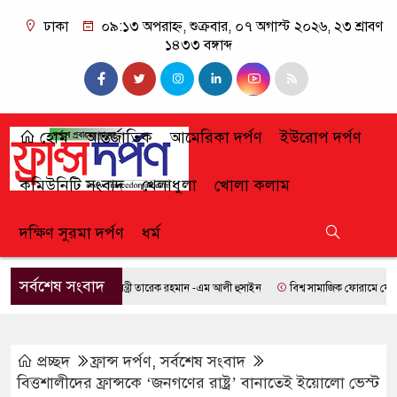
ঢাকা
০৯:১৩ অপরাহ্ন, শুক্রবার, ০৭ অগাস্ট ২০২৬, ২৩ শ্রাবণ
১৪৩৩ বঙ্গাব্দ
হোম
আন্তর্জাতিক
আমেরিকা দর্পণ
ইউরোপ দর্পণ
কমিউনিটি সংবাদ
খেলাধুলা
খোলা কলাম
দক্ষিণ সুরমা দর্পণ
ধর্ম
সর্বশেষ সংবাদ
প্রধানমন্ত্রী তারেক রহমান -এম আলী হুসাইন
বিশ্ব সামাজিক ফোরামে যোগ দিতে বে
প্রচ্ছদ
ফ্রান্স দর্পণ
,
সর্বশেষ সংবাদ
বিত্তশালীদের ফ্রান্সকে ‘জনগণের রাষ্ট্র’ বানাতেই ইয়োলো ভেস্ট