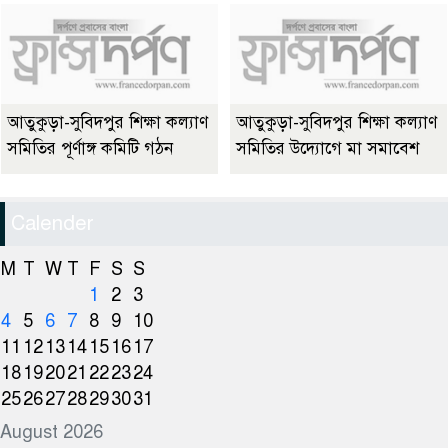
আতুকুড়া-সুবিদপুর শিক্ষা কল্যাণ
আতুকুড়া-সুবিদপুর শিক্ষা কল্যাণ
সমিতির পূর্ণাঙ্গ কমিটি গঠন
সমিতির উদ্যোগে মা সমাবেশ
Calender
M
T
W
T
F
S
S
1
2
3
4
5
6
7
8
9
10
11
12
13
14
15
16
17
18
19
20
21
22
23
24
25
26
27
28
29
30
31
August 2026