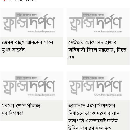
জেমস-রাহুল আনন্দের গানে
সেউতায় ঢোকা ৪৮ হাজার
মুখর সার্সেল
অভিবাসী ফিরল মরক্কোয়, নিহত
৫৭
মরক্কো-স্পেন সীমান্তে
জালাবাদ এসোসিয়েশনের
মহাবিপর্যয়!
নির্বাচনে ডা: কামরুল হাসান
সভাপতি এডভোকেট জসিম
উদ্দিন সাধারণ সম্পাদক