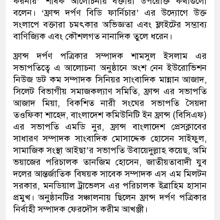
করনীয়’ শীর্ষক আলোচনায় বক্তারা উপরোক্ত কথাগুলো
বলেন। ‘ফ্রান্স দর্পণ বিডি ফার্নিচার’ এর উদ্যোগে উক্ত
সংলাপে বক্তারা চমৎকার অভিজ্ঞতা এবং ফ্লাইটের সম্ভাব্য
বাণিজ্যিক এবং কৌশলগত নানাদিক তুলে ধরেন।
ফ্রান্স দর্পণ পত্রিকার সম্পাদক শামসুল ইসলাম এর
সভাপতিত্বে এ আলোচনা অনুষ্ঠানে অংশ নেন ইউরোভিশন
নিউজ ডট কম সম্পাদক সিনিয়র সাংবাদিক মান্নান আজাদ,
সিলেট বিভাগীয় সমাজকল্যাণ সমিতি, ফ্রান্স এর সভাপতি
আজাদ মিয়া, বিকশিত নারী সংঘের সভাপতি সৈয়দা
তওফিকা শাহেদ, বাংলাদেশ কমিউনিটি ইন ফ্রান্স (বিসিএফ)
এর সভাপতি এমডি নুর, ফ্রান্স বাংলাদেশ প্রেসক্লাবের
সাধারণ সম্পাদক সাংবাদিক মোসাদ্দেক হোসেন সাইফুল,
সামাজিক সংস্থা আইছা’র সভাপতি উবায়েদুল্লাহ কয়েছ, অমি
ভয়াজের পরিচালক তানজিম হোসেন, জাতীয়তাবাদী যুব
দলের আন্তর্জাতিক বিষয়ক সাবেক সম্পাদক এস এম মিলটন
সরকার, মনডিয়াল ট্রাভেলস এর পরিচালক ইব্রাহিম হাসান
প্রমুখ। অনুষ্ঠানটির সঞ্চালনায় ছিলেন ফ্রান্স দর্পণ পত্রিকার
নির্বাহী সম্পাদক ফেরদৌস করীম আখঞ্জী।