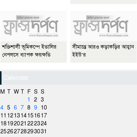
শক্তিশালী ভূমিকম্পে ইতালির
সীমান্তে আরও কড়াকড়ির আহ্বান
নেপলসে ব্যাপক ক্ষয়ক্ষতি
ইইউ’র
Calender
M
T
W
T
F
S
S
1
2
3
4
5
6
7
8
9
10
11
12
13
14
15
16
17
18
19
20
21
22
23
24
25
26
27
28
29
30
31