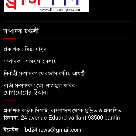
সম্পাদক মন্ডলী
প্রকাশক : মিয়া মাসুদ
সম্পাদক : শামসুল ইসলাম
নির্বাহী সম্পাদক: ফেরদৌস করিম আখঞ্জী
বার্তা সম্পাদক : মো. নাজমুল কবির
যোগাযোগের ঠিকানা
প্রকাশক কর্তৃক সিলেট, বাংলাদেশ থেকে মুদ্রিত ও প্রকাশিত
ঠিকানা: 24 avenue Eduard vaillant 93500 pantin
ইমেইল : fbd24news@gmail.com