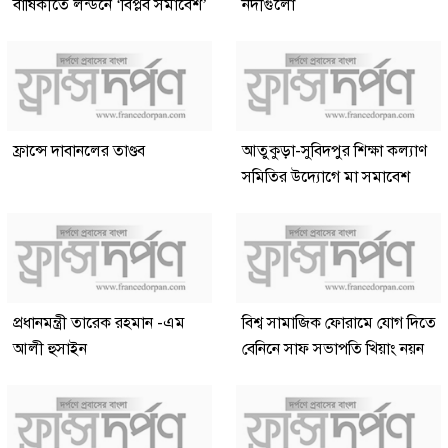
বার্ষিকীতে লন্ডনে ‘বিপ্লব সমাবেশ’
নদীগুলো
ফ্রান্সে দাবানলের তাণ্ডব
আতুকুড়া-সুবিদপুর শিক্ষা কল্যাণ
সমিতির উদ্যোগে মা সমাবেশ
প্রধানমন্ত্রী তারেক রহমান -এম
বিশ্ব সামাজিক ফোরামে যোগ দিতে
আলী হুসাইন
বেনিনে সাফ সভাপতি খিয়াং নয়ন