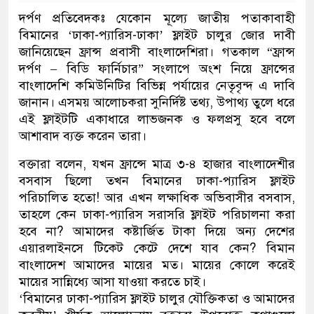
দর্পণ প্রতিবেদকঃ যেকোন মূল্যে জাতীয় পতাকাবাহী
বিমানের ‘ঢাকা-প্যারিস-ঢাকা’ ফ্লাইট চালুর জোর দাবী
জানিয়েছেন ফ্রান্স প্রবাসী বাংলাদেশিরা। গতকাল “ফ্রান্স
দর্পণ – বিডি ফার্নিচার” সংলাপে অংশ নিয়ে ফ্রান্সের
বাংলাদেশি কমিউনিটির বিভিন্ন পর্যায়ের নেতৃবৃন্দ এ দাবি
জানান। এসময় আলোচকরা সুনির্দিষ্ট তথ্য, উপাথ্য তুলে ধরে
এই ফ্লাইটটি একাধারে লাভজনক ও ফলপ্রসু হবে বলে
আশাবাদ ব্যক্ত করেন তারা।
বক্তারা বলেন, যখন ফ্রান্সে মাত্র ৩-৪ হাজার বাংলাদেশীর
বসবাস ছিলো তখন বিমানের ঢাকা-প্যারিস ফ্লাইট
পরিচালিত হতো! আর এখন লক্ষাধিক অভিবাসীর বসবাস,
তাহলে কেন ঢাকা-প্যারিস সরাসরি ফ্লাইট পরিচালনা করা
হবে না? আমাদের কষ্টার্জিত টাকা দিয়ে অন্য দেশের
এয়ারলাইনসে টিকেট কেটে দেশে যাব কেন? বিমান
বাংলাদেশ আমাদের মায়ের মত। মায়ের কোলে করেই
মায়ের সান্নিধ্যে আসা যাওয়া করতে চাই।
‘বিমানের ঢাকা-প্যারিস ফ্লাইট চালুর যৌক্তিকতা ও আমাদের