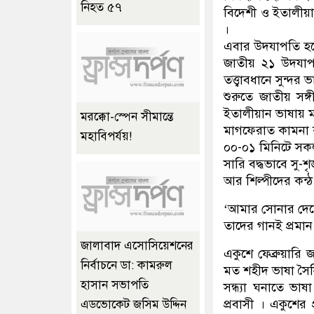
নিহত ৫৭
বিদেশী ও ইতালীয়
।
এবার উদযাপতি হ
জাতীয় ২১ উদযাপ
তত্ত্বাবধানে সুন্দ
শুরুতে জাতীয় সঙ
ইতালীয়ান ভাষায় ম
মরক্কো-স্পেন সীমান্তে
মাগফেরাত কামনা
মহাবিপর্যয়!
০০-০১ মিনিটে স
সারি বদ্ধভাবে সু-
আর শিল্পীদের কন্
‘আমার সোনার দেশে
তাদের গানই প্রমা
জালাবাদ এসোসিয়েশনের
একুশে ফেব্রুয়ারি
নির্বাচনে ডা: কামরুল
মত শহীদ ভাষা সৈনি
হাসান সভাপতি
সন্ধ্যা ঘনাতে ভাষ
প্রবাসী । একুশের 
এডভোকেট জসিম উদ্দিন