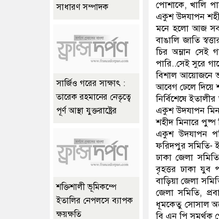
পোশাকে, খালি পা
সাধারণ সম্পাদক
একুশ উদযাপন শহী
মনে হলো আজ সবার 
বাঙালি জাতি স্বত
চির অম্লান সেই 
পারি..সেই সুরে গ
বিশাল আয়োজনে ভাষ
সার্জিও গরের সাক্ষাৎ :
আবেগ ঢেলে দিয়ে
তারেক রহমানের নেতৃত্বে
নির্বিশেষে ইতালী
একুশ উদযাপন মিনার
পূর্ণ আস্থা যুক্তরাষ্ট্রের
শহীদ মিনারে পুষ্প 
একুশ উদযাপন পরি
ফরিদপুর সমিতি- ই
ঢাকা জেলা সমিতি,
বৃহত্তর ঢাকা যুব 
বাড়িয়া জেলা সমিত
শক্তিশালী ভূমিকম্পে
জেলা সমিতি, প্র
ইতালির নেপলসে ব্যাপক
ধূমকেতু সোসাল অর
ক্ষয়ক্ষতি
বি এন পি সমর্থক গোষ