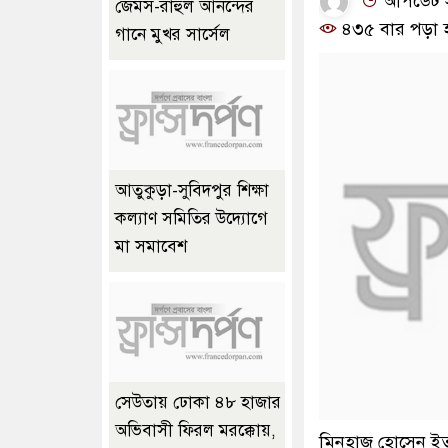
আপডেট সম
জেমস-রাহুল আনন্দের
৪৩৫ বার পড়া 
গানে মুখর সার্সেল
আতুকুড়া-সুবিদপুর শিক্ষা
কল্যাণ সমিতির উদ্যোগে
মা সমাবেশ
সেউতায় ঢোকা ৪৮ হাজার
অভিবাসী ফিরল মরক্কোয়,
মিনহাজ হোসেন ই