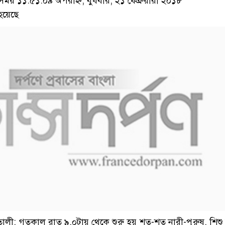
য় ১১:৫১:০৯ অপরাহ্ন, বুধবার, ২১ ফেব্রুয়ারী ২০১৮
হয়েছে
তালী:
গতকাল রাত ৯.০টায় থেকে শুরু হয় শত-শত নারী-পুরুষ, শিশু