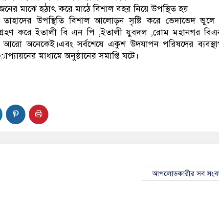
ের মাঝে হঠাৎ করে মাঠে বিশাল বহর নিয়ে উপস্থিত হয়
তাহাদের উপস্থিতি বিশাল আলোড়ন সৃষ্টি করে ভেদাভেদ ভুলে
শগ্রহণ করে ইতালী বি এন পি ,ইতালী যুবদল ,রোম মহানগর বি
হ আরো অনেকেই।এবং সর্বশেষে একুশ উদযাপন পরিষদের ব্যবস্থ
্যায়নের মাধ্যমে অনুষ্ঠানের সমাপ্তি ঘটে।
আপলোডকারীর সব সংব