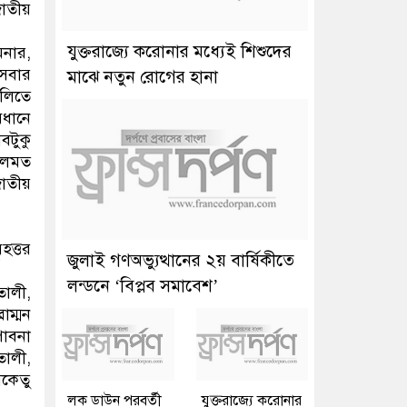
জাতীয়
যুক্তরাজ্যে করোনার মধ্যেই শিশুদের
িনার,
 সবার
মাঝে নতুন রোগের হানা
ুলিতে
বধানে
বটুকু
দলমত
জাতীয়
হত্তর
জুলাই গণঅভ্যুত্থানের ২য় বার্ষিকীতে
লন্ডনে ‘বিপ্লব সমাবেশ’
তালী,
াম্মন
পাবনা
তালী,
মকেতু
লক ডাউন পরবর্তী
যুক্তরাজ্যে করোনার