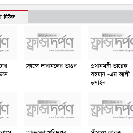
ো নিউজ
ানের
ফ্রান্সে দাবানলের তাণ্ডব
প্রধানমন্ত্রী তারেক
্ডনে
রহমান -এম আলী
হুসাইন
োরামে
আতুকুড়া-সুবিদপুর
সীমান্তে আরও