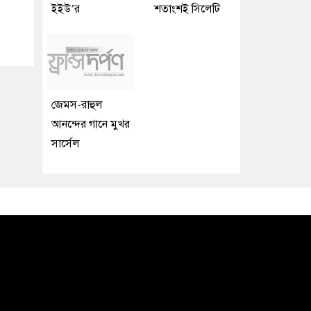
ইইউ’র
শতাংশই সিলেটি
জেমস-রাহুল
আনন্দের গানে মুখর
সার্সেল