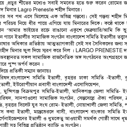
য়ে ,প্রচুর শীতের মধ্যেও সবাই সমবেত হতে শুরু করেন রোমের 
দ মিনার Lagro Preneste শহীদ মিনারে।
সব পথ এসে মিলেছে এক অভিন্ন গন্তব্যে। সেই গন্তব্য শহীদ ম
্তার পরিচয় নিয়ে ধীর পায়ে এগিয়ে যায় মিনারের দিকে। কণ্ঠে থাকে
গান ‘আমার ভাইয়ের রক্তে রাঙানো একুশে ফেব্রুয়ারি/আমি কি ভ
ানে গানে ইতালীর সামাজিক সংগঠন বাংলাদেশ সমিতি ইতালীর তত্ত্বা
ার অধিকার প্রতিষ্ঠায় আত্মত্যাগকারী সেই সব সৈনিকদের জন্য স
 শহীদ মিনার ফুল দিয়ে স্মরণ করে নিল । LARGO PRENESTE 
র অবস্থানরত সকল সামাজিক রাজনৈতিক অঙ্গ সংগঠনের অংশগ্রহণে 
ে পুষ্প অর্পর্ণ করেন ।
দিয়ে প্রতিকী সম্মান জানায়ঃ
ষদ,বাংলাদেশ সমিতি ইতালী, বৃহত্তর ঢাকা সমিতি -ইতালী, বৃ
তালী, ইউরোপীয়ান প্রবাসী বাংলাদেশী এসোসিয়েশন,
 মুন্সিগঞ্জ বিক্রমপুর সমিতি-ইতালী, মানিকগঞ্জ জেলা সমিতি- ই
পরিষদ, সানপাওলো সামাজিক সংগঠন, সেন্ত‌সে‌ল্লে ঐক্য পরিষদ, ব্র
ি, বৃহত্তর সিলেট যুব সংঘ রোম- ইতালী, নোয়াখালী জেলা সমিতি, 
বাস কথা ইতালী, মন্তেভেরদে বাসী, বাংলাদেশ বাংকার সমিতি ই
্গেনাইজেশনের ইতালী ও ধুমকেতু আওয়ামী সমর্থক গোষ্ঠী সাথে ধূ
্ঠী সহ বিভিন্ন প্রতিষ্ঠান ব্যাক্তি ও সংগঠন।