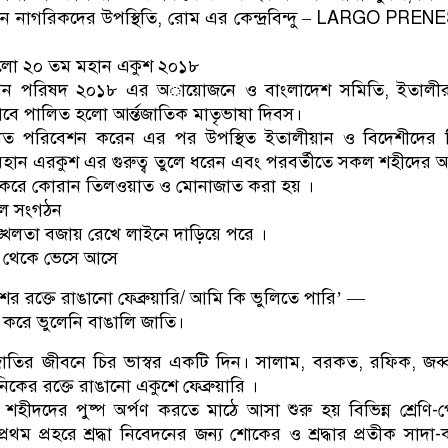
ান নাগরিকদের উপস্থিতি, রোম এর কেন্দ্রবিন্দু – LARGO PRE
লো ২০ তম মহান একুশ ২০১৮
ন পরিষদ ২০১৮ এর অায়োজনে ও বাংলাদেশ সমিতি, ইতালীর প
র ভাবে পালিত হলো আর্ন্তজাতিক মাতৃভাষা দিবস।
্গীত পরিবেশন করেন এর পর উপস্থিত ইতালীয়ান ও বিদেশীদের
হান এরকুশ এর গুরুত্ব তুলে ধরেন এবং পরবর্তীতে সকল শহীদের আ
 করে কোরান তিলওয়াত ও মোনাজাত করা হয় ।
কল সংগঠন
শৃঙ্খলতা বজায় রেখে লাইনে দাড়িয়ে পরে ।
ঠ থেকে ভেসে আসে
র রক্তে রাঙানো ফেব্রুয়ারি/ আমি কি ভুলিতে পারি’ —
ন করে ভুলেনি বাঙালি জাতি।
 জাতির জীবনে চির ভাস্বর একটি দিন। সালাম, বরকত, রফিক, জব্
কের রক্তে রাঙানো একুশে ফেব্রুয়ারি ।
া শহীদদের পুষ্প অর্পণ করতে মাঠে আসা শুরু হয় বিভিন্ন শ্রেণি-
প্রথম প্রহরে শ্রদ্ধা নিবেদনের জন্য শোকের ও শ্রদ্ধার প্রতীক সাদা