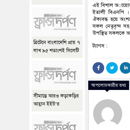
এই বিশাল অায়োজন
ইতালী বিএনপি । 
ঐক্যবদ্ধ হয়ে অং
সকল নেতৃবৃন্দ স
উপস্থিত সকলকে অাপ
ব্রিটেনে বাংলাদেশি প্রায় ৭
ট্যাগস :
লাখ ৯৫ শতাংশই সিলেটি
আপলোডকারীর তথ্য
সীমান্তে আরও কড়াকড়ির
আহ্বান ইইউ’র