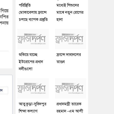
পরিস্থিতি
মধ্যেই শিশুদের
 গিয়ে
মোকাবেলায় ফ্রান্সে
মাঝে নতুন রোগের
এনপির
চলছে ব্যাপক প্রস্তুতি
হানা
াপনায়
শুকিয়ে যাচ্ছে
ফ্রান্সে দাবানলের
ইউরোপের প্রধান
তাণ্ডব
নদীগুলো
াদ
আতুকুড়া-সুবিদপুর
প্রধানমন্ত্রী তারেক
শিক্ষা কল্যাণ
রহমান -এম আলী