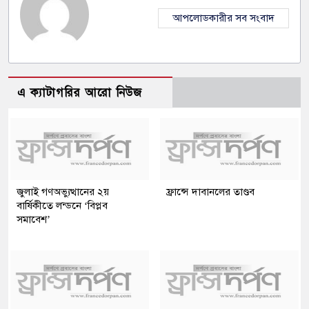
আপলোডকারীর সব সংবাদ
এ ক্যাটাগরির আরো নিউজ
জুলাই গণঅভ্যুত্থানের ২য়
ফ্রান্সে দাবানলের তাণ্ডব
বার্ষিকীতে লন্ডনে ‘বিপ্লব
সমাবেশ’