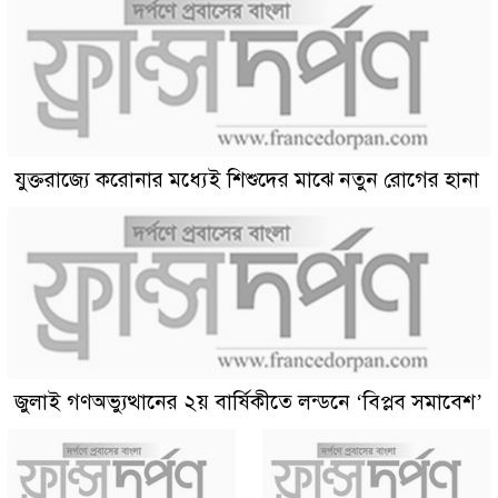
যুক্তরাজ্যে করোনার মধ্যেই শিশুদের মাঝে নতুন রোগের হানা
জুলাই গণঅভ্যুত্থানের ২য় বার্ষিকীতে লন্ডনে ‘বিপ্লব সমাবেশ’