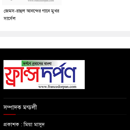
জেমস-রাহুল আনন্দের গানে মুখর
সার্সেল
সম্পাদক মন্ডলী
প্রকাশক : মিয়া মাসুদ