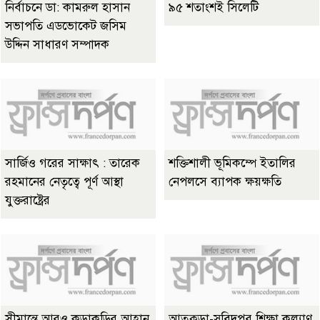
নির্বাচনে ডা: কামরুল হাসান
৯৫ শতাংশই সিলেটি
সভাপতি এডভোকেট জসিম
উদ্দিন সাধারণ সম্পাদক
সার্জিও গরের সাক্ষাৎ : তারেক
শক্তিশালী ভূমিকম্পে ইতালির
রহমানের নেতৃত্বে পূর্ণ আস্থা
নেপলসে ব্যাপক ক্ষয়ক্ষতি
যুক্তরাষ্ট্রের
সীমান্তে আরও কড়াকড়ির আহ্বান
আতুকুড়া-সুবিদপুর শিক্ষা কল্যাণ