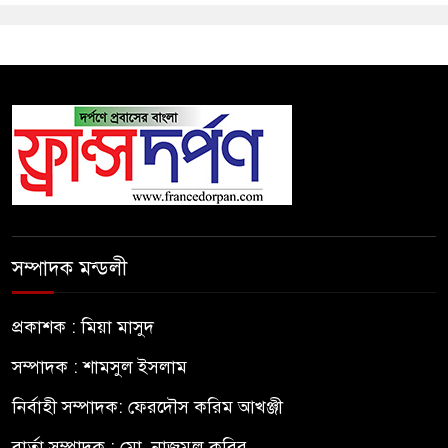
সম্পাদক মন্ডলী
প্রকাশক : মিয়া মাসুদ
সম্পাদক : শামসুল ইসলাম
নির্বাহী সম্পাদক: ফেরদৌস করিম আখঞ্জী
বার্তা সম্পাদক : মো. নাজমুল কবির