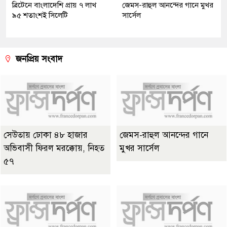
ব্রিটেনে বাংলাদেশি প্রায় ৭ লাখ
জেমস-রাহুল আনন্দের গানে মুখর
৯৫ শতাংশই সিলেটি
সার্সেল
জনপ্রিয় সংবাদ
সেউতায় ঢোকা ৪৮ হাজার
জেমস-রাহুল আনন্দের গানে
অভিবাসী ফিরল মরক্কোয়, নিহত
মুখর সার্সেল
৫৭