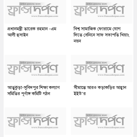
প্রধানমন্ত্রী তারেক রহমান -এম
বিশ্ব সামাজিক ফোরামে যোগ
আলী হুসাইন
দিতে বেনিনে সাফ সভাপতি খিয়াং
নয়ন
আতুকুড়া-সুবিদপুর শিক্ষা কল্যাণ
সীমান্তে আরও কড়াকড়ির আহ্বান
সমিতির পূর্ণাঙ্গ কমিটি গঠন
ইইউ’র