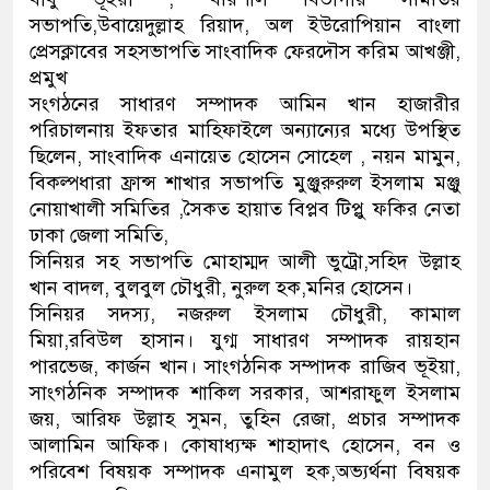
সভাপতি,উবায়েদুল্লাহ রিয়াদ, অল ইউরোপিয়ান বাংলা
প্রেসক্লাবের সহসভাপতি সাংবাদিক ফেরদৌস করিম আখঞ্জী,
প্রমুখ
সংগঠনের সাধারণ সম্পাদক আমিন খান হাজারীর
পরিচালনায় ইফতার মাহিফাইলে অন্যান্যের মধ্যে উপস্থিত
ছিলেন, সাংবাদিক এনায়েত হোসেন সোহেল , নয়ন মামুন,
বিকল্পধারা ফ্রান্স শাখার সভাপতি মুঞ্জুরুরুল ইসলাম মঞ্জু
নোয়াখালী সমিতির ,সৈকত হায়াত বিপ্লব টিপ্লু ফকির নেতা
ঢাকা জেলা সমিতি,
সিনিয়র সহ সভাপতি মোহাম্মদ আলী ভুট্রো,সহিদ উল্লাহ
খান বাদল, বুলবুল চৌধুরী, নুরুল হক,মনির হোসেন।
সিনিয়র সদস্য, নজরুল ইসলাম চৌধুরী, কামাল
মিয়া,রবিউল হাসান। যুগ্ম সাধারণ সম্পাদক রায়হান
পারভেজ, কার্জন খান। সাংগঠনিক সম্পাদক রাজিব ভূইয়া,
সাংগঠনিক সম্পাদক শাকিল সরকার, আশরাফুল ইসলাম
জয়, আরিফ উল্লাহ সুমন, তুহিন রেজা, প্রচার সম্পাদক
আলামিন আফিক। কোষাধ্যক্ষ শাহাদাৎ হোসেন, বন ও
পরিবেশ বিষয়ক সম্পাদক এনামুল হক,অভ্যর্থনা বিষয়ক