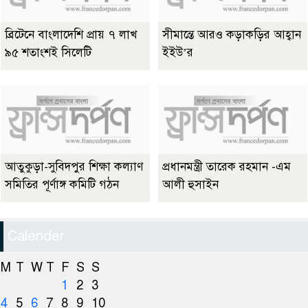
ব্রিটেনে বাংলাদেশি প্রায় ৭ লাখ
সীমান্তে আরও কড়াকড়ির আহ্বান
৯৫ শতাংশই সিলেটি
ইইউ’র
আতুকুড়া-সুবিদপুর শিক্ষা কল্যাণ
প্রধানমন্ত্রী তারেক রহমান -এম
সমিতির পূর্ণাঙ্গ কমিটি গঠন
আলী হুসাইন
Calender
M
T
W
T
F
S
S
1
2
3
4
5
6
7
8
9
10