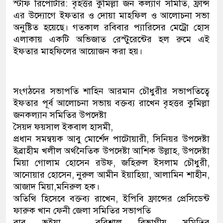
স্টাফ রিপোর্টার: বৃহত্তর কুমিল্লা জন কল্যাণ সমিতি, ফ্রান্স
এর উদ্যোগে ইফতার ও দোয়া মাহফিল ও আলোচনা সভা
অনুষ্টিত হয়েছে। গতকাল রবিবার প্যারিসের মেট্রো হোস
এলাকায় একটি অভিজাত রেস্টুরেন্টের হল রুমে এই
ইফতার মাহফিলের আয়োজন করা হয়।
সংগঠনের সভাপতি শাহিন আরমান চৌধুরীর সভাপতিত্বে
ইফতার পূর্ব আলোচনা সভায় বক্তব্য রাখেন বৃহত্তর কুমিল্লা
জনকল্যান সমিতির উপদেষ্টা
সৈয়দ ফয়সাল ইকবাল হাসমী,
প্রধান সমন্বয়ক আবু মোর্শেদ পাটোয়ারী, সিনিয়র উপদেষ্টা
ইব্রাহীম খলীল অর্থনৈতিক উপদেষ্টা আশিক উল্লাহ, উপদেষ্টা
মিয়া গোলাম হোসেন রউফ, জহিরুল ইসলাম চৌধুরী,
আনোয়ার হোসেন, নুরুল আমীন ইয়াহিয়া, আলামিন শাহীন,
আজাদ মিয়া,মনিরুল হক।
অতিথি হিসেবে বক্তব্য রাখেন, ইপিবি ফ্রান্সের প্রেসিডেন্ট
ফারুক খান ফেনী জেলা সমিতির সভাপতি
বাবু ভূইয়া , বরিশাল বিভাগীয় সমিতির