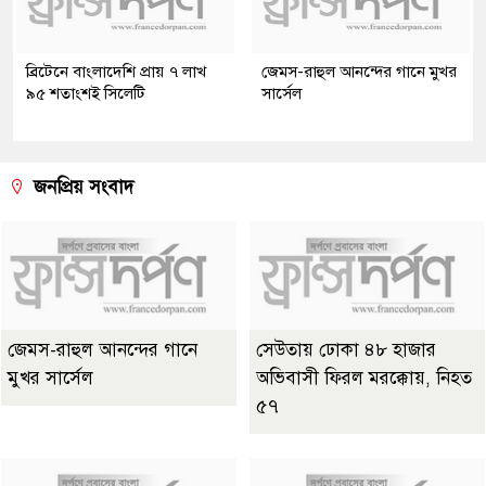
ব্রিটেনে বাংলাদেশি প্রায় ৭ লাখ
জেমস-রাহুল আনন্দের গানে মুখর
৯৫ শতাংশই সিলেটি
সার্সেল
জনপ্রিয় সংবাদ
জেমস-রাহুল আনন্দের গানে
সেউতায় ঢোকা ৪৮ হাজার
মুখর সার্সেল
অভিবাসী ফিরল মরক্কোয়, নিহত
৫৭