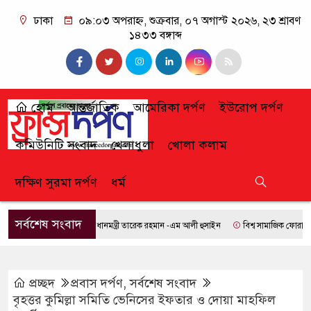
ঢাকা
০৯:০৩ অপরাহ্ন, শুক্রবার, ০৭ অগাস্ট ২০২৬, ২৩ শ্রাবণ
১৪৩৩ বঙ্গাব্দ
হোম
আন্তর্জাতিক
আমেরিকা দর্পণ
ইউরোপ দর্পণ
কমিউনিটি সংবাদ
খেলাধুলা
খোলা কলাম
দক্ষিণ সুরমা দর্পণ
ধর্ম
সর্বশেষ সংবাদ
প্রধানমন্ত্রী তারেক রহমান -এম আলী হুসাইন
বিশ্ব সামাজিক ফোরামে যোগ
প্রচ্ছদ
প্রবাস দর্পণ
,
সর্বশেষ সংবাদ
বৃহত্তর কুমিল্লা সমিতি ভেনিসের ইফতার ও দোয়া মাহফিল