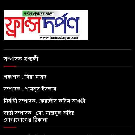
সম্পাদক মন্ডলী
প্রকাশক : মিয়া মাসুদ
সম্পাদক : শামসুল ইসলাম
নির্বাহী সম্পাদক: ফেরদৌস করিম আখঞ্জী
বার্তা সম্পাদক : মো. নাজমুল কবির
যোগাযোগের ঠিকানা