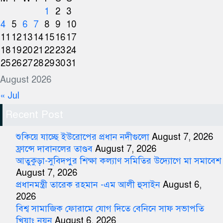
1
2
3
4
5
6
7
8
9
10
11
12
13
14
15
16
17
18
19
20
21
22
23
24
25
26
27
28
29
30
31
August 2026
« Jul
Recent Post
শুকিয়ে যাচ্ছে ইউরোপের প্রধান নদীগুলো
August 7, 2026
ফ্রান্সে দাবানলের তাণ্ডব
August 7, 2026
আতুকুড়া-সুবিদপুর শিক্ষা কল্যাণ সমিতির উদ্যোগে মা সমাবেশ
August 7, 2026
প্রধানমন্ত্রী তারেক রহমান -এম আলী হুসাইন
August 6,
2026
বিশ্ব সামাজিক ফোরামে যোগ দিতে বেনিনে সাফ সভাপতি
খিয়াং নয়ন
August 6, 2026